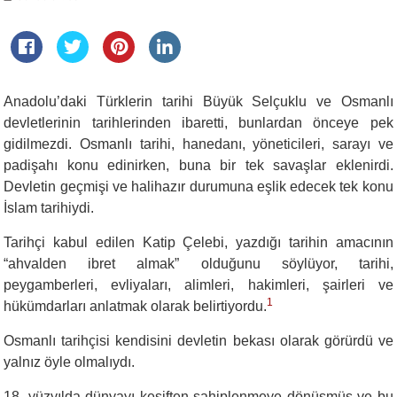
Anadolu’daki Türklerin tarihi Büyük Selçuklu ve Osmanlı
devletlerinin tarihlerinden ibaretti, bunlardan önceye pek
gidilmezdi. Osmanlı tarihi, hanedanı, yöneticileri, sarayı ve
padişahı konu edinirken, buna bir tek savaşlar eklenirdi.
Devletin geçmişi ve halihazır durumuna eşlik edecek tek konu
İslam tarihiydi.
Tarihçi kabul edilen Katip Çelebi, yazdığı tarihin amacının
“ahvalden ibret almak” olduğunu söylüyor, tarihi,
peygamberleri, evliyaları, alimleri, hakimleri, şairleri ve
1
hükümdarları anlatmak olarak belirtiyordu.
Osmanlı tarihçisi kendisini devletin bekası olarak görürdü ve
yalnız öyle olmalıydı.
18. yüzyılda dünyayı keşiften sahiplenmeye dönüşmüş ve bu