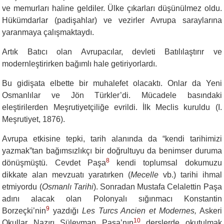
ve memurları haline geldiler. Ülke çıkarları düşünülmez oldu.
Hükümdarlar (padişahlar) ve vezirler Avrupa saraylarına
yaranmaya çalışmaktaydı.
Artık Batıcı olan Avrupacılar, devleti Batılılaştırır ve
modernleştirirken bağımlı hale getiriyorlardı.
Bu gidişata elbette bir muhalefet olacaktı. Onlar da Yeni
Osmanlılar ve Jön Türkler’di. Mücadele basındaki
eleştirilerden Meşrutiyetçiliğe evrildi. İlk Meclis kuruldu (I.
Meşrutiyet, 1876).
Avrupa etkisine tepki, tarih alanında da “kendi tarihimizi
yazmak”tan bağımsızlıkçı bir doğrultuyu da benimser duruma
8
dönüşmüştü. Cevdet Paşa
kendi toplumsal dokumuzu
dikkate alan mevzuatı yaratırken (
Mecelle
vb.) tarihi ihmal
etmiyordu (
Osmanlı Tarihi
). Sonradan Mustafa Celalettin Paşa
adını alacak olan Polonyalı sığınmacı Konstantin
9
Borzeçki’nin
yazdığı
Les Turcs Ancien et Modernes,
Askeri
10
Okullar Nazırı Süleyman Paşa’nın
derslerde okutulmak