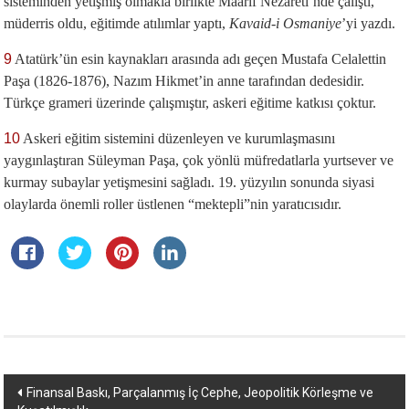
sisteminden yetişmiş olmakla birlikte Maarif Nezareti’nde çalıştı,
müderris oldu, eğitimde atılımlar yaptı,
Kavaid-i Osmaniye
’yi yazdı.
9
Atatürk’ün esin kaynakları arasında adı geçen Mustafa Celalettin
Paşa (1826-1876), Nazım Hikmet’in anne tarafından dedesidir.
Türkçe grameri üzerinde çalışmıştır, askeri eğitime katkısı çoktur.
10
Askeri eğitim sistemini düzenleyen ve kurumlaşmasını
yaygınlaştıran Süleyman Paşa, çok yönlü müfredatlarla yurtsever ve
kurmay subaylar yetişmesini sağladı. 19. yüzyılın sonunda siyasi
olaylarda önemli roller üstlenen “mektepli”nin yaratıcısıdır.
Yazı
Finansal Baskı, Parçalanmış İç Cephe, Jeopolitik Körleşme ve