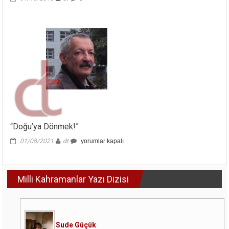
NATO’ya
Boyun
Eğdi!
Terörden
Kurtulmalıyız!
Emperyalizm
Krizde!
için
“Doğu’ya Dönmek!”
“Doğu’ya
01/08/2021
dt
yorumlar kapalı
Dönmek!”
için
Milli Kahramanlar Yazı Dizisi
Sude Güçük