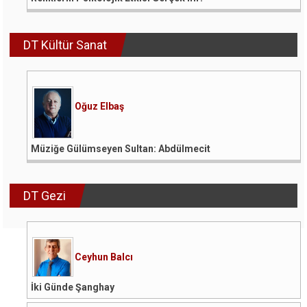
DT Kültür Sanat
Oğuz Elbaş
Müziğe Gülümseyen Sultan: Abdülmecit
DT Gezi
Ceyhun Balcı
İki Günde Şanghay