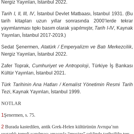
Nergiz Yayınları, İstanbul 2022.
Tarih I, II, III, IV
, İstanbul Devlet Matbaası, İstanbul 1931. (Bu
tarih kitapları uzun yıllar sonrasında 2000’lerde tekrar
yayımlanması tıpkı basım olarak yapılmıştır,
Tarih I-IV
, Kaynak
Yayınları, İstanbul 2017-2019.)
Sedat Şenermen,
Atatürk / Emperyalizm ve Batı Merkezcilik
,
Nergiz Yayınları, İstanbul 2022.
Zafer Toprak,
Cumhuriyet ve Antropoloji
, Türkiye İş Bankası
Kültür Yayınları, İstanbul 2021.
Türk Tarihinin Ana Hatları / Kemalist Yönetimin Resmi Tarih
Tezi
, Kaynak Yayınları, İstanbul 1999.
NOTLAR
1
Şenermen, s. 75.
2
Burada kastedilen, antik Grek-Helen kültürünün Avrupa’nın
uygarlık temeli yapılması amacıyla “mucize” şeklinde tarihçiliğe ters