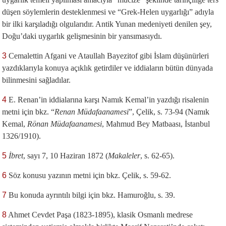
düşen söylemlerin desteklenmesi ve “Grek-Helen uygarlığı” adıyla
bir ilki karşıladığı olgularıdır. Antik Yunan medeniyeti denilen şey,
Doğu’daki uygarlık gelişmesinin bir yansımasıydı.
3
Cemalettin Afgani ve Ataullah Bayezitof gibi İslam düşünürleri
yazdıklarıyla konuya açıklık getirdiler ve iddiaların bütün dünyada
bilinmesini sağladılar.
4
E. Renan’in iddialarına karşı Namık Kemal’in yazdığı risalenin
metni için bkz. “
Renan Müdafaanamesi
”, Çelik, s. 73-94 (Namık
Kemal,
Rönan Müdafaanamesi
, Mahmud Bey Matbaası, İstanbul
1326/1910).
5
İbret
, sayı 7, 10 Haziran 1872 (
Makaleler
, s. 62-65).
6
Söz konusu yazının metni için bkz. Çelik, s. 59-62.
7
Bu konuda ayrıntılı bilgi için bkz. Hamuroğlu, s. 39.
8
Ahmet Cevdet Paşa (1823-1895), klasik Osmanlı medrese