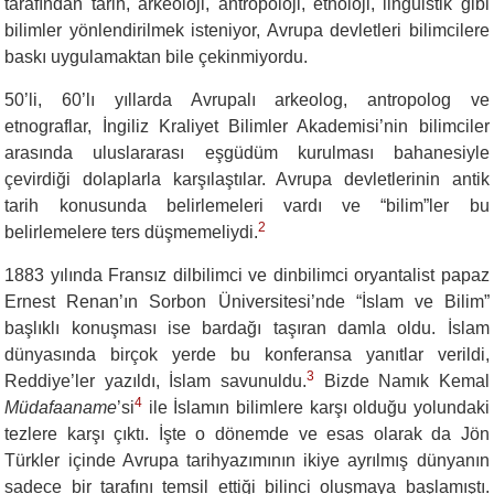
tarafından tarih, arkeoloji, antropoloji, etnoloji, linguistik gibi
bilimler yönlendirilmek isteniyor, Avrupa devletleri bilimcilere
baskı uygulamaktan bile çekinmiyordu.
50’li, 60’lı yıllarda Avrupalı arkeolog, antropolog ve
etnograflar, İngiliz Kraliyet Bilimler Akademisi’nin bilimciler
arasında uluslararası eşgüdüm kurulması bahanesiyle
çevirdiği dolaplarla karşılaştılar. Avrupa devletlerinin antik
tarih konusunda belirlemeleri vardı ve “bilim”ler bu
2
belirlemelere ters düşmemeliydi.
1883 yılında Fransız dilbilimci ve dinbilimci oryantalist papaz
Ernest Renan’ın Sorbon Üniversitesi’nde “İslam ve Bilim”
başlıklı konuşması ise bardağı taşıran damla oldu. İslam
dünyasında birçok yerde bu konferansa yanıtlar verildi,
3
Reddiye’ler yazıldı, İslam savunuldu.
Bizde Namık Kemal
4
Müdafaaname
’si
ile İslamın bilimlere karşı olduğu yolundaki
tezlere karşı çıktı. İşte o dönemde ve esas olarak da Jön
Türkler içinde Avrupa tarihyazımının ikiye ayrılmış dünyanın
sadece bir tarafını temsil ettiği bilinci oluşmaya başlamıştı.