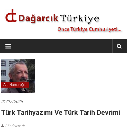
İçeriğe
geç
Dağarcık
Türkiye
Önce
Türkiye
Cumhuriyeti…
Alp Hamuroğlu
01/07/2025
Türk Tarihyazımı Ve Türk Tarih Devrimi
Gönderen: dt