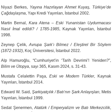
Niyazi Berkes,
Yayına Hazırlayan Ahmet Kuyaş, Türkiye’de
Çağdaşlaşma
, Yapı Kredi Yayınları, İstanbul 2002.
Martin Bernal,
Kara Atena – Eski Yunanistan Uydurmacası
Nasıl İmal edildi? / 1785-1985
, Kaynak Yayınları, İstanbul
1998.
Zeynep Çelik,
Avrupa Şark’ı Bilmez / Eleştirel Bir Söylem
(1872-1932)
, Koç Üniversitesi, İstanbul 2022.
Alp Hamuroğlu, “Cumhuriyet’in ‘Tarih Devrimi’! Yeniden?”,
Bilim ve Ütopya
, sayı 365, Kasım 2024, s. 31-43.
Mustafa Celalettin Paşa,
Eski ve Modern Türkler
, Kaynak
Yayınları, İstanbul 2014.
Edward W. Said,
Şarkiyatçılık / Batı‘nın Şark Anlayışları
, Metis
Yayınları, İstanbul 1999.
Sedat Şenermen,
Atatürk / Emperyalizm ve Batı Merkezcilik
,