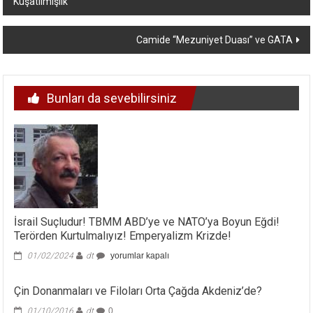
Kuşatılmışlık
dolaşımı
Camide “Mezuniyet Duası” ve GATA
Bunları da sevebilirsiniz
İsrail Suçludur! TBMM ABD’ye ve NATO’ya Boyun Eğdi!
Terörden Kurtulmalıyız! Emperyalizm Krizde!
İsrail
01/02/2024
dt
yorumlar kapalı
Suçludur!
TBMM
Çin Donanmaları ve Filoları Orta Çağda Akdeniz’de?
ABD’ye
ve
01/10/2016
dt
0