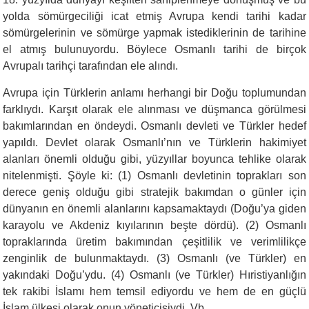
yolda sömürgeciliği icat etmiş Avrupa kendi tarihi kadar
sömürgelerinin ve sömürge yapmak istediklerinin de tarihine
el atmış bulunuyordu. Böylece Osmanlı tarihi de birçok
Avrupalı tarihçi tarafından ele alındı.
Avrupa için Türklerin anlamı herhangi bir Doğu toplumundan
farklıydı. Karşıt olarak ele alınması ve düşmanca görülmesi
bakımlarından en öndeydi. Osmanlı devleti ve Türkler hedef
yapıldı. Devlet olarak Osmanlı’nın ve Türklerin hakimiyet
alanları önemli olduğu gibi, yüzyıllar boyunca tehlike olarak
nitelenmişti. Şöyle ki: (1) Osmanlı devletinin toprakları son
derece geniş olduğu gibi stratejik bakımdan o günler için
dünyanın en önemli alanlarını kapsamaktaydı (Doğu’ya giden
karayolu ve Akdeniz kıyılarının beşte dördü). (2) Osmanlı
topraklarında üretim bakımından çeşitlilik ve verimlilikçe
zenginlik de bulunmaktaydı. (3) Osmanlı (ve Türkler) en
yakındaki Doğu’ydu. (4) Osmanlı (ve Türkler) Hıristiyanlığın
tek rakibi İslamı hem temsil ediyordu ve hem de en güçlü
İslam ülkesi olarak onun yöneticisiydi. Vb.