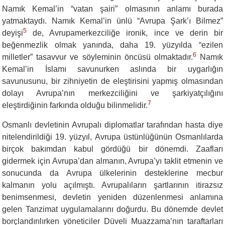
Namık Kemal’in “vatan şairi” olmasının anlamı burada
yatmaktaydı. Namık Kemal’in ünlü “Avrupa Şark’ı Bilmez”
5
deyişi
de, Avrupamerkezciliğe ironik, ince ve derin bir
beğenmezlik olmak yanında, daha 19. yüzyılda “ezilen
6
milletler” tasavvur ve söyleminin öncüsü olmaktadır.
Namık
Kemal’in İslamı savunurken aslında bir uygarlığın
savunusunu, bir zihniyetin de eleştirisini yapmış olmasından
dolayı Avrupa’nın merkezciliğini ve şarkiyatçılığını
7
eleştirdiğinin farkında olduğu bilinmelidir.
Osmanlı devletinin Avrupalı diplomatlar tarafından hasta diye
nitelendirildiği 19. yüzyıl, Avrupa üstünlüğünün Osmanlılarda
birçok bakımdan kabul gördüğü bir dönemdi. Zaafları
gidermek için Avrupa’dan almanın, Avrupa’yı taklit etmenin ve
sonucunda da Avrupa ülkelerinin desteklerine mecbur
kalmanın yolu açılmıştı. Avrupalıların şartlarının itirazsız
benimsenmesi, devletin yeniden düzenlenmesi anlamına
gelen Tanzimat uygulamalarını doğurdu. Bu dönemde devlet
borçlandırılırken yöneticiler Düveli Muazzama’nın taraftarları