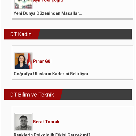
Aylin Gençoğlu
Yeni Dünya Düzeninden Masallar…
DT Kadın
Pınar Gül
Coğrafya Ulusların Kaderini Belirliyor
DT Bilim ve Teknik
Berat Toprak
Renklerin Psikolojik Etkisi Gerçek mi?