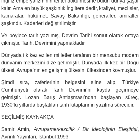
İngiliz emperyalizminin tel tel dökülmesine bütün dünya şaşar
kalır. Ama en büyük şaşkınlık İngiltere’dedir, kraliyet, meclisler,
kamaralar, hükümet, Savaş Bakanlığı, generaller, amiraller
şaşkındır. Kaderleri değiştirilmiştir.
Ve böylece tarih yazılmış, Devrim Tarihi somut olarak ortaya
çıkmıştır. Tarih, Devrimini yapmaktadır.
Dünyada ilk kez ezilen milletler tarafının bir mensubu modern
dünyanın merkezini dize getirmiştir. Dünyada ilk kez bir Doğu
ülkesi, Avrupa’nın en gelişmiş ülkesini ülkesinden kovmuştur.
Şimdi sıra, zaferlerinin belgesini eline alıp, Türkiye
Cumhuriyeti olarak Tarih Devrimi’ni kayda geçirmeye
gelmiştir. Lozan Barış Antlaşması’ndan başlayan süreç,
1930’lu yıllarda başlatılan tarih kitaplarının yazılma sürecidir.
SEÇİLMİŞ KAYNAKÇA
Samir Amin,
Avrupamerkezcilik / Bir İdeolojinin Eleştirisi
,
Ayrıntı Yayınları, İstanbul 1993.