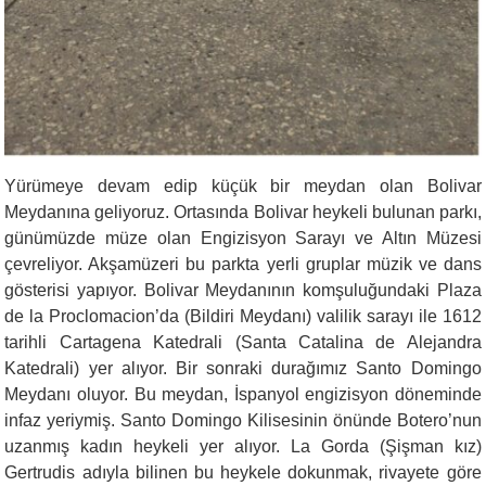
Yürümeye devam edip küçük bir meydan olan Bolivar
Meydanına geliyoruz. Ortasında Bolivar heykeli bulunan parkı,
günümüzde müze olan Engizisyon Sarayı ve Altın Müzesi
çevreliyor. Akşamüzeri bu parkta yerli gruplar müzik ve dans
gösterisi yapıyor. Bolivar Meydanının komşuluğundaki Plaza
de la Proclomacion
’
da (Bildiri Meydanı) valilik sarayı ile 1612
tarihli Cartagena Katedrali (Santa Catalina de Alejandra
Katedrali) yer alıyor. Bir sonraki durağımız Santo Domingo
Meydanı
oluyor. Bu meydan, İspanyol engizisyon döneminde
infaz yeriymiş. Santo Domingo Kilisesinin önünde Botero’nun
uzanmış kadın heykeli yer alıyor. La Gorda (Şişman kız)
Gertrudis adıyla bilinen bu heykele dokunmak, rivayete göre