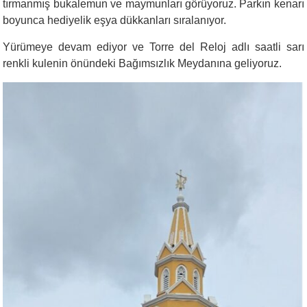
tırmanmış bukalemun ve maymunları görüyoruz. Parkın kenarı
boyunca hediyelik eşya dükkanları sıralanıyor.
Yürümeye devam ediyor ve Torre del Reloj
adlı saatli sarı
renkli kulenin önündeki Bağımsızlık Meydanına geliyoruz.