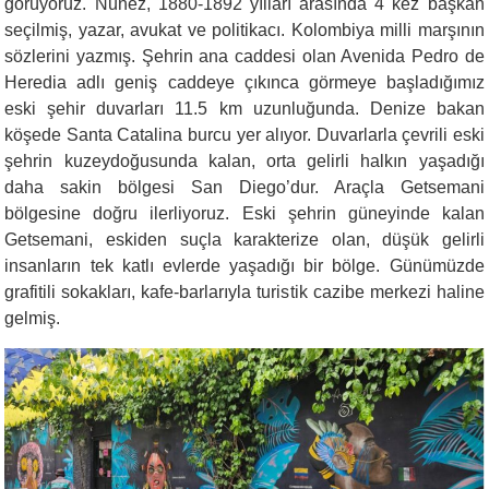
görüyoruz. Nunez, 1880-1892 yılları arasında 4 kez başkan
seçilmiş, yazar, avukat ve politikacı. Kolombiya milli marşının
sözlerini yazmış. Şehrin ana caddesi olan Avenida Pedro de
Heredia adlı geniş caddeye çıkınca görmeye başladığımız
eski şehir duvarları 11.5 km uzunluğunda. Denize bakan
köşede Santa Catalina burcu yer alıyor. Duvarlarla çevrili eski
şehrin kuzeydoğusunda kalan, orta gelirli halkın yaşadığı
daha sakin bölgesi San Diego’dur. Araçla Getsemani
bölgesine doğru ilerliyoruz. Eski şehrin güneyinde kalan
Getsemani,
eskiden suçla karakterize olan, düşük gelirli
insanların tek katlı evlerde yaşadığı bir bölge. Günümüzde
grafitili sokakları, kafe-barlarıyla turistik cazibe merkezi haline
gelmiş.