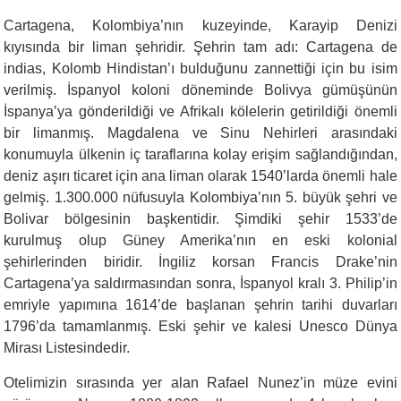
Cartagena, Kolombiya’nın kuzeyinde, Karayip Denizi
kıyısında bir liman şehridir. Şehrin tam adı: Cartagena de
indias, Kolomb Hindistan’ı bulduğunu zannettiği için bu isim
verilmiş. İspanyol koloni döneminde Bolivya gümüşünün
İspanya’ya gönderildiği ve Afrikalı kölelerin getirildiği önemli
bir limanmış. Magdalena ve Sinu Nehirleri arasındaki
konumuyla ülkenin iç taraflarına kolay erişim sağlandığından,
deniz aşırı ticaret için ana liman olarak 1540’larda önemli hale
gelmiş. 1.300.000 nüfusuyla Kolombiya’nın 5. büyük şehri ve
Bolivar bölgesinin başkentidir. Şimdiki şehir 1533’de
kurulmuş olup Güney Amerika’nın en eski kolonial
şehirlerinden biridir. İngiliz korsan Francis Drake’nin
Cartagena’ya saldırmasından sonra, İspanyol kralı 3. Philip’in
emriyle yapımına 1614’de başlanan şehrin tarihi duvarları
1796’da tamamlanmış. Eski şehir ve kalesi Unesco Dünya
Mirası Listesindedir.
Otelimizin sırasında yer alan Rafael Nunez’in müze evini