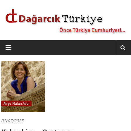
İçeriğe
geç
Dağarcık
Türkiye
Önce
Türkiye
Cumhuriyeti…
Ayşe Nalan Avcı
01/07/2025