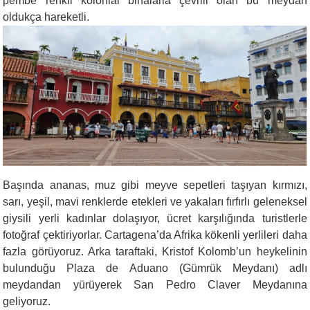
pembe renkli kolonial binalarla çevrili olan bu meydan
oldukça hareketli.
Başında ananas, muz gibi meyve sepetleri taşıyan kırmızı,
sarı, yeşil, mavi renklerde etekleri ve yakaları fırfırlı geleneksel
giysili yerli kadınlar dolaşıyor, ücret karşılığında turistlerle
fotoğraf çektiriyorlar. Cartagena’da Afrika kökenli yerlileri daha
fazla görüyoruz. Arka taraftaki, Kristof Kolomb’un heykelinin
bulunduğu Plaza de
Aduano
(Gümrük Meydanı) adlı
meydandan yürüyerek San Pedro Claver Meydanına
geliyoruz.