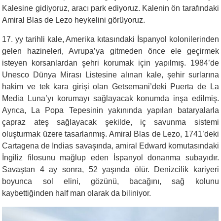
Kalesine gidiyoruz, aracı park ediyoruz. Kalenin ön tarafındaki
Amiral Blas de Lezo heykelini görüyoruz.
17. yy tarihli kale, Amerika kıtasındaki İspanyol kolonilerinden
gelen hazineleri, Avrupa’ya gitmeden önce ele geçirmek
isteyen korsanlardan şehri korumak için yapılmış. 1984’de
Unesco Dünya Mirası Listesine alınan kale, şehir surlarına
hakim ve tek kara girişi olan Getsemani’deki Puerta de La
Media Luna’yı korumayı sağlayacak konumda inşa edilmiş.
Ayrıca, La Popa Tepesinin yakınında yapılan bataryalarla
çapraz ateş sağlayacak şekilde, iç savunma sistemi
oluşturmak üzere tasarlanmış. Amiral Blas de Lezo, 1741’deki
Cartagena de Indias savaşında, amiral Edward komutasındaki
İngiliz filosunu mağlup eden İspanyol donanma subayıdır.
Savaştan 4 ay sonra, 52 yaşında ölür. Denizcilik kariyeri
boyunca sol elini, gözünü, bacağını, sağ kolunu
kaybettiğinden half man olarak da biliniyor.