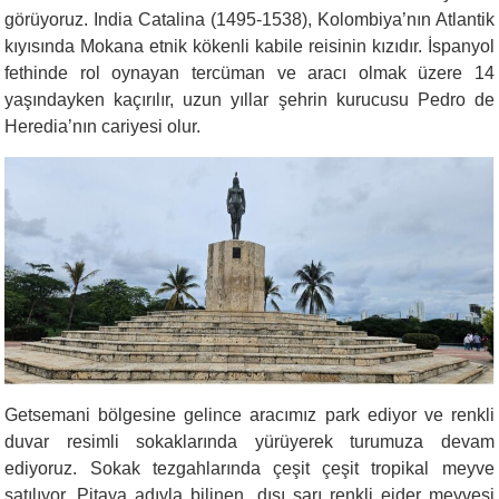
görüyoruz. India Catalina (1495-1538), Kolombiya’nın Atlantik
kıyısında Mokana etnik kökenli kabile reisinin kızıdır. İspanyol
fethinde rol oynayan tercüman ve aracı olmak üzere 14
yaşındayken kaçırılır, uzun yıllar şehrin kurucusu Pedro de
Heredia’nın cariyesi olur.
Getsemani bölgesine gelince aracımız park ediyor ve renkli
duvar resimli sokaklarında yürüyerek turumuza devam
ediyoruz. Sokak tezgahlarında çeşit çeşit tropikal meyve
satılıyor. Pitaya adıyla bilinen, dışı sarı renkli ejder meyvesi