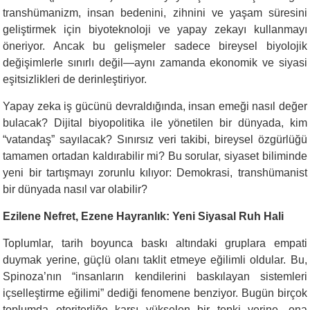
transhümanizm, insan bedenini, zihnini ve yaşam süresini
geliştirmek için biyoteknoloji ve yapay zekayı kullanmayı
öneriyor. Ancak bu gelişmeler sadece bireysel biyolojik
değişimlerle sınırlı değil—aynı zamanda ekonomik ve siyasi
eşitsizlikleri de derinleştiriyor.
Yapay zeka iş gücünü devraldığında, insan emeği nasıl değer
bulacak? Dijital biyopolitika ile yönetilen bir dünyada, kim
“vatandaş” sayılacak? Sınırsız veri takibi, bireysel özgürlüğü
tamamen ortadan kaldırabilir mi? Bu sorular, siyaset biliminde
yeni bir tartışmayı zorunlu kılıyor: Demokrasi, transhümanist
bir dünyada nasıl var olabilir?
Ezilene Nefret, Ezene Hayranlık: Yeni Siyasal Ruh Hali
Toplumlar, tarih boyunca baskı altındaki gruplara empati
duymak yerine, güçlü olanı taklit etmeye eğilimli oldular. Bu,
Spinoza’nın “insanların kendilerini baskılayan sistemleri
içselleştirme eğilimi” dediği fenomene benziyor. Bugün birçok
toplumda otoriterliğe karşı yükselen bir tepki yerine, ona