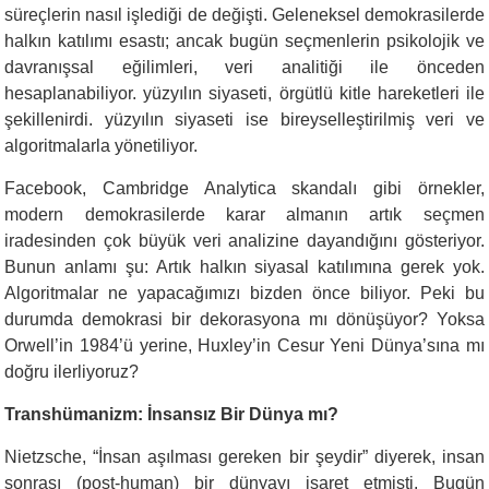
süreçlerin nasıl işlediği de değişti. Geleneksel demokrasilerde
halkın katılımı esastı; ancak bugün seçmenlerin psikolojik ve
davranışsal eğilimleri, veri analitiği ile önceden
hesaplanabiliyor. yüzyılın siyaseti, örgütlü kitle hareketleri ile
şekillenirdi. yüzyılın siyaseti ise bireyselleştirilmiş veri ve
algoritmalarla yönetiliyor.
Facebook, Cambridge Analytica skandalı gibi örnekler,
modern demokrasilerde karar almanın artık seçmen
iradesinden çok büyük veri analizine dayandığını gösteriyor.
Bunun anlamı şu: Artık halkın siyasal katılımına gerek yok.
Algoritmalar ne yapacağımızı bizden önce biliyor. Peki bu
durumda demokrasi bir dekorasyona mı dönüşüyor? Yoksa
Orwell’in 1984’ü yerine, Huxley’in Cesur Yeni Dünya’sına mı
doğru ilerliyoruz?
Transhümanizm: İnsansız Bir Dünya mı?
Nietzsche, “İnsan aşılması gereken bir şeydir” diyerek, insan
sonrası (post-human) bir dünyayı işaret etmişti. Bugün