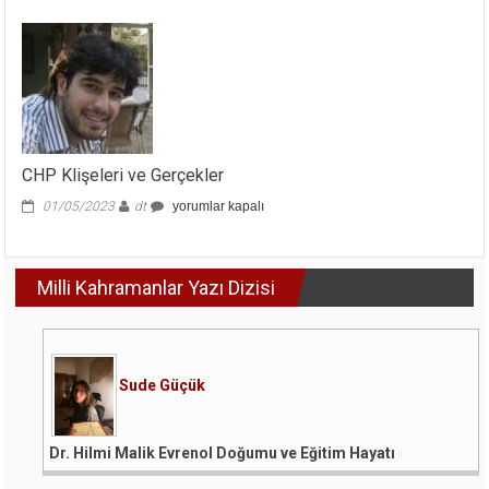
CHP Klişeleri ve Gerçekler
CHP
01/05/2023
dt
yorumlar kapalı
Klişeleri
ve
Gerçekler
Milli Kahramanlar Yazı Dizisi
için
Sude Güçük
Dr. Hilmi Malik Evrenol Doğumu ve Eğitim Hayatı