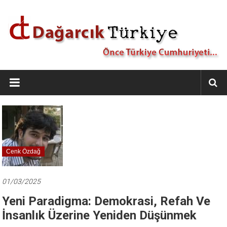
İçeriğe
geç
Dağarcık
Türkiye
Önce
Türkiye
Cumhuriyeti…
Cenk Özdağ
01/03/2025
Yeni Paradigma: Demokrasi, Refah Ve
İnsanlık Üzerine Yeniden Düşünmek