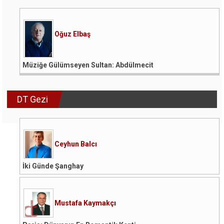
Oğuz Elbaş
Müziğe Gülümseyen Sultan: Abdülmecit
DT Gezi
Ceyhun Balcı
İki Günde Şanghay
Mustafa Kaymakçı