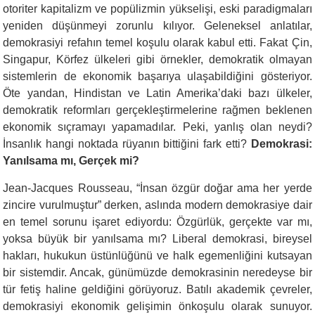
otoriter kapitalizm ve popülizmin yükselişi, eski paradigmaları
yeniden düşünmeyi zorunlu kılıyor. Geleneksel anlatılar,
demokrasiyi refahın temel koşulu olarak kabul etti. Fakat Çin,
Singapur, Körfez ülkeleri gibi örnekler, demokratik olmayan
sistemlerin de ekonomik başarıya ulaşabildiğini gösteriyor.
Öte yandan, Hindistan ve Latin Amerika’daki bazı ülkeler,
demokratik reformları gerçekleştirmelerine rağmen beklenen
ekonomik sıçramayı yapamadılar. Peki, yanlış olan neydi?
İnsanlık hangi noktada rüyanın bittiğini fark etti?
Demokrasi:
Yanılsama mı, Gerçek mi?
Jean-Jacques Rousseau, “İnsan özgür doğar ama her yerde
zincire vurulmuştur” derken, aslında modern demokrasiye dair
en temel sorunu işaret ediyordu: Özgürlük, gerçekte var mı,
yoksa büyük bir yanılsama mı? Liberal demokrasi, bireysel
hakları, hukukun üstünlüğünü ve halk egemenliğini kutsayan
bir sistemdir. Ancak, günümüzde demokrasinin neredeyse bir
tür fetiş haline geldiğini görüyoruz. Batılı akademik çevreler,
demokrasiyi ekonomik gelişimin önkoşulu olarak sunuyor.