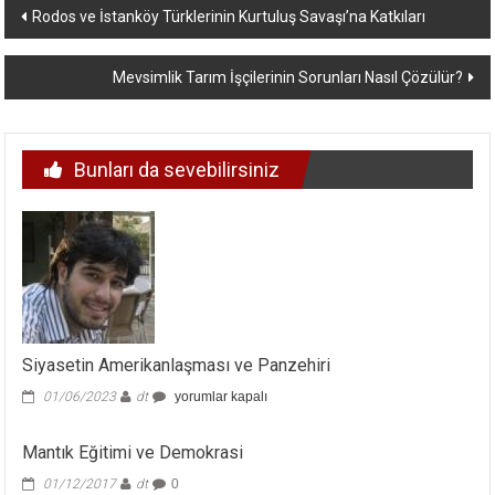
Yazı
Rodos ve İstanköy Türklerinin Kurtuluş Savaşı’na Katkıları
dolaşımı
Mevsimlik Tarım İşçilerinin Sorunları Nasıl Çözülür?
Bunları da sevebilirsiniz
Siyasetin Amerikanlaşması ve Panzehiri
Siyasetin
01/06/2023
dt
yorumlar kapalı
Amerikanlaşması
ve
Mantık Eğitimi ve Demokrasi
Panzehiri
için
01/12/2017
dt
0