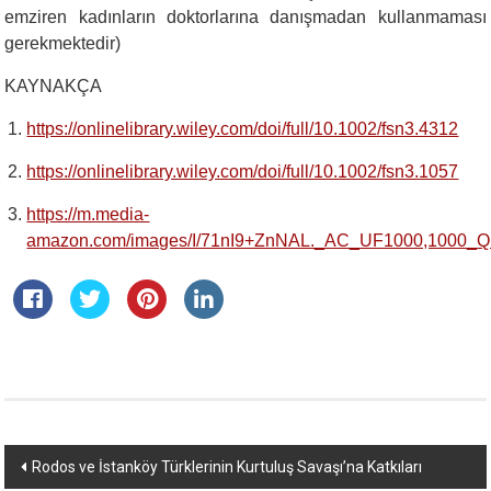
emziren kadınların doktorlarına danışmadan kullanmaması
gerekmektedir)
KAYNAKÇA
https://onlinelibrary.wiley.com/doi/full/10.1002/fsn3.4312
https://onlinelibrary.wiley.com/doi/full/10.1002/fsn3.1057
https://m.media-
amazon.com/images/I/71nI9+ZnNAL._AC_UF1000,1000_Q
Yazı
Rodos ve İstanköy Türklerinin Kurtuluş Savaşı’na Katkıları