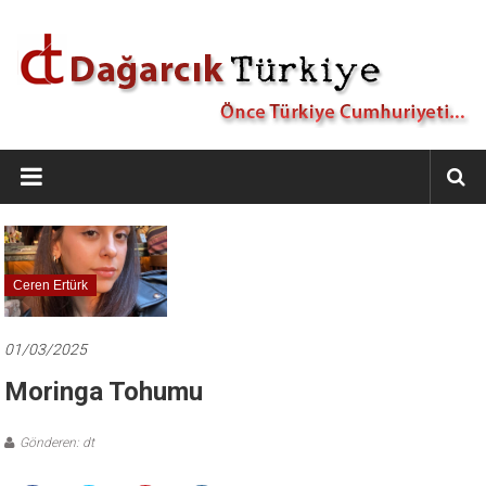
İçeriğe
geç
Dağarcık
Türkiye
Önce
Türkiye
Cumhuriyeti…
Ceren Ertürk
01/03/2025
Moringa Tohumu
Gönderen: dt