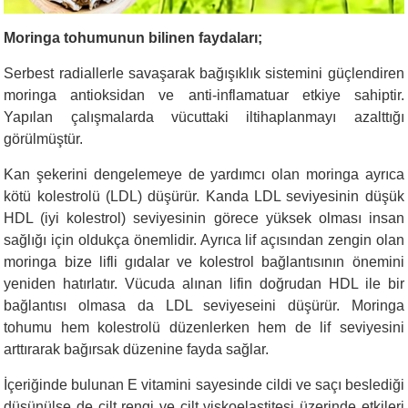
Moringa tohumunun bilinen faydaları;
Serbest radiallerle savaşarak bağışıklık sistemini güçlendiren
moringa antioksidan ve anti-inflamatuar etkiye sahiptir.
Yapılan çalışmalarda vücuttaki iltihaplanmayı azalttığı
görülmüştür.
Kan şekerini dengelemeye de yardımcı olan moringa ayrıca
kötü kolestrolü (LDL) düşürür. Kanda LDL seviyesinin düşük
HDL (iyi kolestrol) seviyesinin görece yüksek olması insan
sağlığı için oldukça önemlidir. Ayrıca lif açısından zengin olan
moringa bize lifli gıdalar ve kolestrol bağlantısının önemini
yeniden hatırlatır. Vücuda alınan lifin doğrudan HDL ile bir
bağlantısı olmasa da LDL seviyeseini düşürür. Moringa
tohumu hem kolestrolü düzenlerken hem de lif seviyesini
arttırarak bağırsak düzenine fayda sağlar.
İçeriğinde bulunan E vitamini sayesinde cildi ve saçı beslediği
düşünülse de cilt rengi ve cilt viskoelastitesi üzerinde etkileri