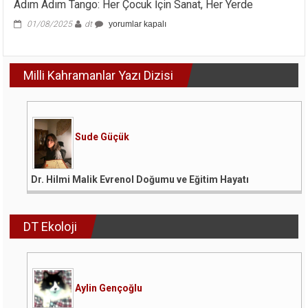
Adım Adım Tango: Her Çocuk İçin Sanat, Her Yerde
Adım
01/08/2025
dt
yorumlar kapalı
Adım
Tango:
Her
Milli Kahramanlar Yazı Dizisi
Çocuk
İçin
Sanat,
Her
Yerde
için
Sude Güçük
Dr. Hilmi Malik Evrenol Doğumu ve Eğitim Hayatı
DT Ekoloji
Aylin Gençoğlu