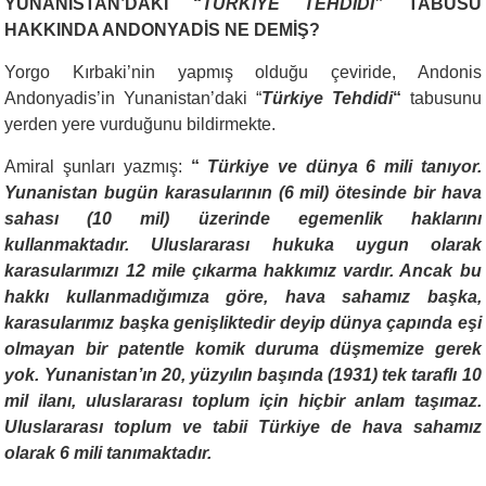
YUNANİSTAN’DAKİ “
TÜRKİYE TEHDİDİ”
TABUSU
HAKKINDA ANDONYADİS NE DEMİŞ?
Yorgo Kırbaki’nin yapmış olduğu çeviride, Andonis
Andonyadis’in Yunanistan’daki “
Türkiye Tehdidi
“
tabusunu
yerden yere vurduğunu bildirmekte.
Amiral şunları yazmış:
“
Türkiye ve dünya 6 mili tanıyor.
Yunanistan bugün karasularının (6 mil) ötesinde bir hava
sahası (10 mil) üzerinde egemenlik haklarını
kullanmaktadır. Uluslararası hukuka uygun olarak
karasularımızı 12 mile çıkarma hakkımız vardır. Ancak bu
hakkı kullanmadığımıza göre, hava sahamız başka,
karasularımız başka genişliktedir deyip dünya çapında eşi
olmayan bir patentle komik duruma düşmemize gerek
yok. Yunanistan’ın 20, yüzyılın başında (1931) tek taraflı 10
mil ilanı, uluslararası toplum için hiçbir anlam taşımaz.
Uluslararası toplum ve tabii Türkiye de hava sahamız
olarak 6 mili tanımaktadır.