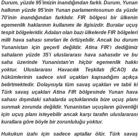
Durum, yüzde 95’imizin inandığından farklı. Durum, Yunan
halkının yüzde 95’inin Yunan parlamentosunun da yüzde
70’inin inandığından farklıdır. FIR bölgesi bir ülkenin
egemenlik haklarının kullanımı ile ilgisizdir. Buralar uçuş
tespit bölgeleridir. Adaları olan bazı ülkelerde FIR bölgeleri
milli hava sahası sınırları ile örtüşebilir. Ancak bu durum
Yunanistan için geçerli değildir. Atina FIR’ı dediğimiz
sahaların yüzde 35’i uluslararası hava sahasıdır ve bu
saha üzerinde Yunanistan’ın hiçbir egemenlik hakkı
yoktur. Uluslararası Havacılık Teşkilatı (İCAO) da
hükümlerinin sadece sivil uçakları kapsadığını açıkça
belirtmektedir. Dolayısıyla tüm savaş uçakları ve tabii ki
Türk savaş uçakları Atina FIR bölgesinde Yunan hava
sahası dışındaki sahalarda uçtuklarında bize uçuş planı
sunmak zorunda değildir. Yunanistan uçuşların güvenliği
için uçuş planı isteyebilir ancak karşı tarafın uluslararası
kurallara göre böyle bir zorunluluğu yoktur.
Hukukun izahı için sadece aptallar ölür. Türk savaş