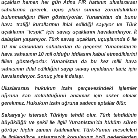
uçakları hemen her gün Atina FIR hattının uluslararası
sahalarına girerek, uçuş planı sunma zorunlulukları
bulunmadığını fiilen gösteriyorlar. Yunanistan da bunu
hava trafiği kurallarının ihlal edildiği sayıyor ve Türk
uçaklarını “tespit” için savaş uçaklarını havalandırıyor. İt
dalaşları yaşanıyor. Türk savaş uçakları, uçuşlarında 6 ile
10 mil arasındaki sahalardan da geçerek Yunanistan’ın
hava sahasının 10 mil olduğu iddiasını kabul etmediklerini
fiilen gösteriyorlar. Yunanistan da bu kez milli hava
sahasının ihlal edildiğini sayıp savaş uçaklarını taciz için
havalandırıyor. Sonuç yine it dalaşı.
Uluslararası hukukun izahı çerçevesindeki işlemler
uğruna kan döküldüğünü anlamak için asker olmak
gerekmez. Hukukun izahı uğruna sadece aptallar ölür.
Sakarya’yı istersek Türkiye tehdit olur. Türk tehdidinin
büyüklüğü ve şekli ile ilgili Yunanistan’da hüküm süren
görüşe hiçbir zaman katılmadım, Türk-Yunan meseleleri
ile ilgilendikçe, anlaşmazlık konularının özlü nedenlerden