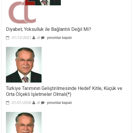
Diyabet, Yoksulluk ile Bağlantılı Değil Mi?
Diyabet,
01/12/2021
dt
yorumlar kapalı
Yoksulluk
ile
Bağlantılı
Değil
Mi?
için
Türkiye Tarımının Geliştirilmesinde Hedef Kitle, Küçük ve
Orta Ölçekli İşletmeler Olmalı(*)
Türkiye
01/01/2026
dt
yorumlar kapalı
Tarımının
Geliştirilmesinde
Hedef
Kitle,
Küçük