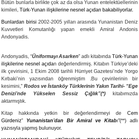
Bütün bunlarla birlikte çok az da olsa Yunan entelektüellerinin
kimileri,
Türk-Yunan ilişkilerine nesnel açıdan bakabiliyorlar.
Bunlardan birisi
2002-2005 yılları arasında Yunanistan Deniz
Kuvvetleri Komutanlığı yapan emekli Amiral Andonis
Andonyadis.
Andonyadis
,
“
Üniformayı Asarken
” adlı kitabında
Türk-Yunan
ilişkileri
ne nesnel açıda
n değerlendirmiş. Kitabın Türkiye’deki
ilk çevirisini, 1 Ekim 2008 tarihli Hürriyet Gazetesi’nde Yorgo
Kırbaki’nin yazısından öğrenmiştim .Bu çevirilerinin bir
kesimini,”
Rodos ve İstanköy Türklerinin Yakın Tarihi- “Ege
Denizi’nde Yükselen Sessiz Çığlık”(*)
kitabımızda
aktarmıştık.
Kitap hakkında yetkin bir değerlendirmeyi de
Cem
Gürdeniz
”
Yunanistan’dan Bir Amiral ve Kitab
ı”
(**) adlı
yazısıyla yapmış bulunuyor.