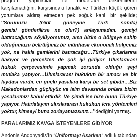
program yapımcıları ile moderatör beklentilerini
karşılamadığını, karşısındaki fanatik ve Türkleri küçük gören
yorumlara aldırış etmeden pek soğuk kanlı bir şekilde;
‘
’Sorunuzu (Girit güneyine Türk
sondaj
gemisi
gönderilirse ne olur?) anlayamadım, gemiyi
batıracağınızı söylüyorsunuz, ama bizim o bölgeye sahip
olduğumuzu belirttiğimiz bir münhasır ekonomik bölgemiz
yok, ne hakla gemilerini batıracağız…Türkiye çıkarlarına
bakıyor ve gerçekten de çok iyi gidiyor. Uluslararası
hukuk çerçevesinde yapmak zorunda olduğu şeyi
mutlaka yapıyor…Uluslararası hukukun bir amacı ve bir
faydası vardır, en güçlü yasalara karşı bir set gibidir…Biz
Makedonlardan güçlüyüz ve isim davasında onlara bizim
yasalarımızı kabul ettirdik. Ve şimdi ise bize bunu Türkiye
yapıyor. Hatırlatayım uluslararası hukukun icra yöntemleri
yoktur, kimseyi buna zorlayamazsınız…
’’dediğini yazmış.
PARALARIMIZ KAVGA İSTEYENLERE GİDİYOR
Andonis Andonyadis’in “
Üniformayı Asarken
“
adlı kitabından