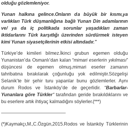
olduğu gözlemleniyor.
Yunan halkına gelince.Onların da büyük bir kısmı,ya
varlıkları Türk düşmanlığına bağlı Yunan Din adamlarının
ve/ ya da iç politikada sorunlar yaşadıkları zaman
iktidarlarını Türk karşıtlığı üzerinden sürdürmek isteyen
kimi Yunan siyasetçilerinin etkisi altındadır.”
Türkiye’de kimileri bilmez.İkinci grubun egemen olduğu
Yunanistan’da
Osmanlı’dan kalan “
mimari eserlerin yıkılması
”
düşüncesi de egemen olmuş,mimari eserler zamanın
tahribatına bırakılarak çoğunluğu yok edilmiştir.Sözgelişi
Selanik’te bir şehir turu yapanlar bunu gözlemlerler. Aynı
durum Rodos ve İstanköy’de de geçerlidir. “
Barbarlar-
Yunanlara göre Türkler
“
tarafından geride bırakıldıklarını ve
bu eserlere artık ihtiyaç kalmadığını söylerler.(***)
——————————————
(*)Kaymakçı,M.,C.Özgün,2015.Rodos ve İstanköy Türklerinin