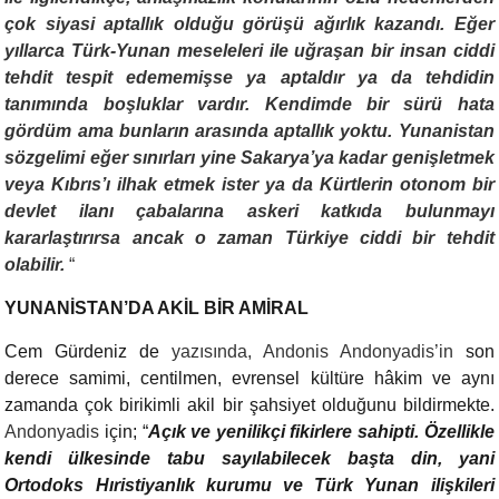
çok siyasi aptallık olduğu görüşü ağırlık kazandı. Eğer
yıllarca Türk-Yunan meseleleri ile uğraşan bir insan ciddi
tehdit tespit edememişse ya aptaldır ya da tehdidin
tanımında boşluklar vardır. Kendimde bir sürü hata
gördüm ama bunların arasında aptallık yoktu. Yunanistan
sözgelimi eğer sınırları yine Sakarya’ya kadar genişletmek
veya Kıbrıs’ı ilhak etmek ister ya da Kürtlerin otonom bir
devlet ilanı çabalarına askeri katkıda bulunmayı
kararlaştırırsa ancak o zaman Türkiye ciddi bir tehdit
olabilir.
“
YUNANİSTAN’DA AKİL BİR AMİRAL
Cem Gürdeniz de
yazısında, Andonis Andonyadis’in
son
derece samimi, centilmen, evrensel kültüre hâkim ve aynı
zamanda çok birikimli akil bir şahsiyet olduğunu bildirmekte.
Andonyadis
için; “
Açık ve yenilikçi fikirlere sahipti. Özellikle
kendi ülkesinde tabu sayılabilecek başta din, yani
Ortodoks Hıristiyanlık kurumu ve Türk Yunan ilişkileri