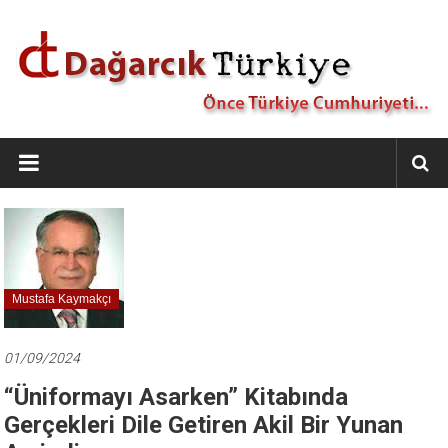
İçeriğe
geç
Dağarcık
Türkiye
Önce
Türkiye
Cumhuriyeti…
Mustafa Kaymakçı
01/09/2024
“Üniformayı Asarken” Kitabında
Gerçekleri Dile Getiren Akil Bir Yunan