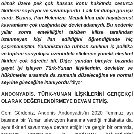
olmak üzere pek çok hassas konu hakkında cesurca
fikirlerini söylüyor ve savunuyordu. Laik bir dünya görüşü
vardı. Bizans, Pan Helenizm, Megali İdea gibi hayalperest
kavramların çok uzağında bir devlet adamıydı. Bu nedenle
yıllar sonra emekliliğini takiben kilise tarafından
istenmeyen kişi ilan edildiğini öğrendiğimde hiç
şaşırmamıştım. Yunanistan’da ruhban sınıfının iç politika
ve toplum sosyolojisi üzerindeki etkilerine yönelik eleştirel
fikirleri çok öğretici idi. Diğer yandan bireyler bazında
gayet iyi işleyen Türk-Yunan ilişkilerinin, devletler ve
hükümetler arasında da zamanla düzeleceğine ve normal
seyrine gireceğine inanıyordu.
”
diyor
ANDONYADİS,
TÜRK-YUNAN İLİŞKİLERİNİ GERÇEKÇİ
OLARAK DEĞERLENDİRMEYE DEVAM ETMİŞ.
Cem Gürdeniz,
Andonis Andonyadis’in
2020 Temmuz ayı
başında bir Yunan televizyon kanalına verdiği mülakatta da
,
aynı fikirleri savunmaya devam ettiğini ve gergin bir ortamda,