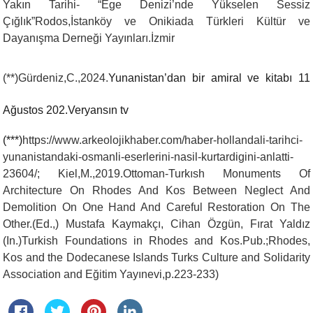
Yakın Tarihi- “Ege Denizi’nde Yükselen Sessiz
Çığlık”Rodos,İstanköy ve Onikiada Türkleri Kültür ve
Dayanışma Derneği Yayınları.İzmir
(**)Gürdeniz,C.,2024.
Yunanistan’dan bir amiral ve kitabı 11
Ağustos 202.Veryansın tv
(***)
https://www.arkeolojikhaber.com/haber-hollandali-tarihci-
yunanistandaki-osmanli-eserlerini-nasil-kurtardigini-anlatti-
23604/; Kiel,M.,2019.Ottoman-Turkısh Monuments Of
Architecture On Rhodes And Kos Between Neglect And
Demolition On One Hand And Careful Restoration On The
Other.(Ed.,) Mustafa Kaymakçı, Cihan Özgün, Fırat Yaldız
(In.)Turkish Foundations in Rhodes and Kos.Pub.;Rhodes,
Kos and the Dodecanese Islands Turks Culture and Solidarity
Association and Eğitim Yayınevi,p.223-233)