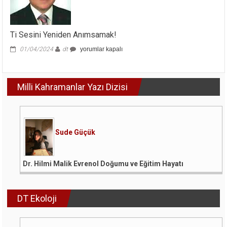
ve
Orta
Ölçekli
İşletmeler
Ti Sesini Yeniden Anımsamak!
Olmalı(*)
için
Ti
01/04/2024
dt
yorumlar kapalı
Sesini
Yeniden
Anımsamak!
Milli Kahramanlar Yazı Dizisi
için
Sude Güçük
Dr. Hilmi Malik Evrenol Doğumu ve Eğitim Hayatı
DT Ekoloji