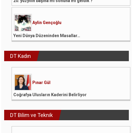
20. yüzyılın başına mı sonuna mı geldik ?
Aylin Gençoğlu
Yeni Dünya Düzeninden Masallar…
DT Kadın
Pınar Gül
Coğrafya Ulusların Kaderini Belirliyor
DT Bilim ve Teknik