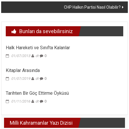
dolaşımı
CHP Halkın Partisi Nasıl Olabilir?
Bunları da sevebilirsiniz
Halk Hareketi ve Sınıfta Kalanlar
01/07/2013
dt
0
Kitaplar Arasında
01/07/2019
dt
0
Tarihten Bir Göç Ettirme Öyküsü
01/11/2016
dt
0
Milli Kahramanlar Yazı Dizisi