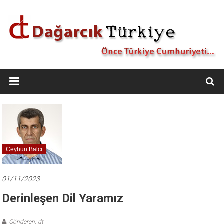
İçeriğe
geç
Dağarcık
Türkiye
Önce
Türkiye
Cumhuriyeti…
Ceyhun Balcı
01/11/2023
Derinleşen Dil Yaramız
Gönderen: dt