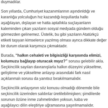
duymadılar.
Son yıllarda, Cumhuriyet kazanımlarının aşındırıldığı ve
karanlığa yolculuğun hız kazandığı koşullarda halkı
aşağılayan, dışlayan ve hatta aptallıkla suçlayanların
kaleminden çıkan yazıların sosyal medyada gündem olduğu
görmezden gelinemez. Üstelik, bu gibi yazıların Atatürkçü
etiketi taşıyan kimselerce yazılmış olması ayrıca dikkate değer
bir durum olarak karşımıza çıkmaktadır.
Burada,
“halkın cehaleti ve bilgisizliği karşısında elimizi,
kolumuzu bağlayıp oturacak mıyız?”
sorusu gelebilir akla.
Seçkincilik sayılan davranışlarla halkın düzeyini yükseltme,
geliştirme ve yükseltme anlayışı arasındaki fark nasıl
açıklanmalı sorusu da yanıtsız bırakılmamalıdır.
Seçkincilik anlayışının söz konusu olmadığı dönemde bile
seçkincilik üzerinden saldırılar üretilebilmişken; şimdilerde
sorunun özüne inme zahmetinden yoksun, kaba ve
aşağılayıcı dilin eleştiriye uğramasına şaşırılmamalıdır.