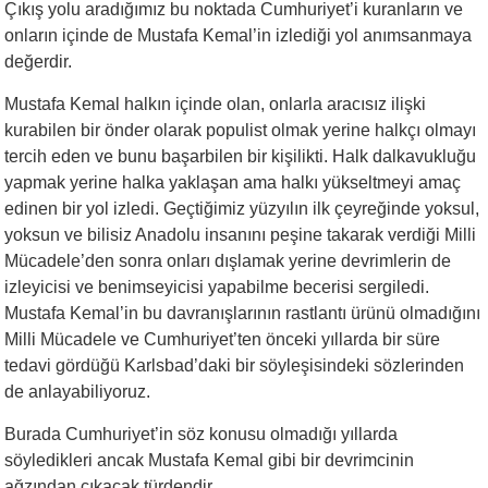
Çıkış yolu aradığımız bu noktada Cumhuriyet’i kuranların ve
onların içinde de Mustafa Kemal’in izlediği yol anımsanmaya
değerdir.
Mustafa Kemal halkın içinde olan, onlarla aracısız ilişki
kurabilen bir önder olarak populist olmak yerine halkçı olmayı
tercih eden ve bunu başarbilen bir kişilikti. Halk dalkavukluğu
yapmak yerine halka yaklaşan ama halkı yükseltmeyi amaç
edinen bir yol izledi. Geçtiğimiz yüzyılın ilk çeyreğinde yoksul,
yoksun ve bilisiz Anadolu insanını peşine takarak verdiği Milli
Mücadele’den sonra onları dışlamak yerine devrimlerin de
izleyicisi ve benimseyicisi yapabilme becerisi sergiledi.
Mustafa Kemal’in bu davranışlarının rastlantı ürünü olmadığını
Milli Mücadele ve Cumhuriyet’ten önceki yıllarda bir süre
tedavi gördüğü Karlsbad’daki bir söyleşisindeki sözlerinden
de anlayabiliyoruz.
Burada Cumhuriyet’in söz konusu olmadığı yıllarda
söyledikleri ancak Mustafa Kemal gibi bir devrimcinin
ağzından çıkacak türdendir.