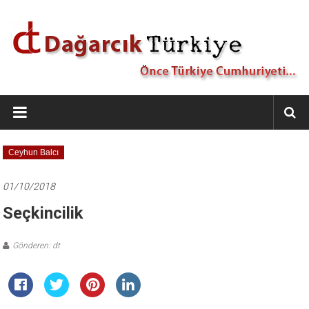
İçeriğe
geç
Dağarcık
Türkiye
Önce
Ceyhun Balcı
Türkiye
Cumhuriyeti…
01/10/2018
Seçkincilik
Gönderen: dt