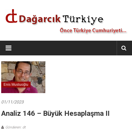
İçeriğe
geç
Dağarcık
Türkiye
Önce
Türkiye
Cumhuriyeti…
Enis Musluoğlu
01/11/2023
Analiz 146 – Büyük Hesaplaşma II
Gönderen: dt