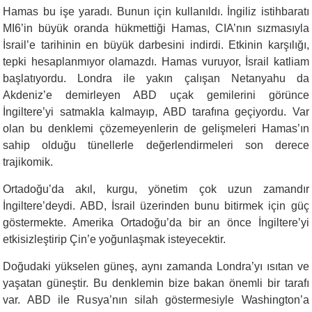
Hamas bu işe yaradı. Bunun için kullanıldı. İngiliz istihbaratı
MI6’in büyük oranda hükmettiği Hamas, CIA’nın sızmasıyla
İsrail’e tarihinin en büyük darbesini indirdi. Etkinin karşılığı,
tepki hesaplanmıyor olamazdı. Hamas vuruyor, İsrail katliam
başlatıyordu. Londra ile yakın çalışan Netanyahu da
Akdeniz’e demirleyen ABD uçak gemilerini görünce
İngiltere’yi satmakla kalmayıp, ABD tarafına geçiyordu. Var
olan bu denklemi çözemeyenlerin de gelişmeleri Hamas’ın
sahip olduğu tünellerle değerlendirmeleri son derece
trajikomik.
Ortadoğu’da akıl, kurgu, yönetim çok uzun zamandır
İngiltere’deydi. ABD, İsrail üzerinden bunu bitirmek için güç
göstermekte. Amerika Ortadoğu’da bir an önce İngiltere’yi
etkisizleştirip Çin’e yoğunlaşmak isteyecektir.
Doğudaki yükselen güneş, aynı zamanda Londra’yı ısıtan ve
yaşatan güneştir. Bu denklemin bize bakan önemli bir tarafı
var. ABD ile Rusya’nın silah göstermesiyle Washington’a