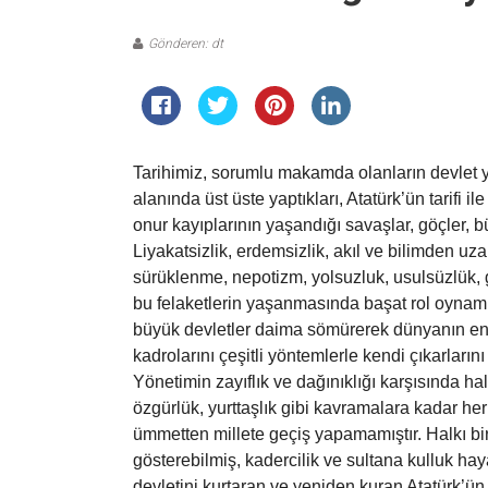
Gönderen: dt
Tarihimiz, sorumlu makamda olanların devlet 
alanında üst üste yaptıkları, Atatürk’ün tarifi i
onur kayıplarının yaşandığı savaşlar, göçler, bü
Liyakatsizlik, erdemsizlik, akıl ve bilimden uz
sürüklenme, nepotizm, yolsuzluk, usulsüzlük,
bu felaketlerin yaşanmasında başat rol oynamışt
büyük devletler daima sömürerek dünyanın en
kadrolarını çeşitli yöntemlerle kendi çıkarları
Yönetimin zayıflık ve dağınıklığı karşısında ha
özgürlük, yurttaşlık gibi kavramalara kadar her
ümmetten millete geçiş yapamamıştır. Halkı bi
gösterebilmiş, kadercilik ve sultana kulluk haya
devletini kurtaran ve yeniden kuran Atatürk’ün 