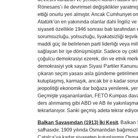
Rönesans’ı ile devrimsel değişiklikler yaratmış
ettiği onurlu yeri almıştır. Ancak Cumhuriyet
Atatürk’ün en yakınında olanlar dahi İngiliz v
siyaseti özellikle 1946 sonrası batı tarafından 
sorumsuzluğu, yolsuzluğu, liyakatsizliği teşvik
maddi güç ile belirlenen parti liderliği veya mil
sağlayan bir işe dönüşmüştür. Sadece oy çok
çoğulcu demokrasiyi ezerek, din ve etnik merkezl
demokrasiyi yok sayan Siyasi Partiler Kanunu l
çıkaran seçim yasası asla gündeme getirilme
kutuplaşmış, karmaşık, ancak bir o kadar sor
jeopolitiği ekonomik dar boğaza yenilerek, yeni
Geçmişte yaşananlardan, FETÖ Kumpas daval
ders alınmamış gibi ABD ve AB ile yakınlaşma 
tekrarlanıyor. Sanki geçmiş adeta tekrar ediy
Balkan Savaşından (1913) İki Kesit
.
Balkan 
safhasıdır. 1909 yılında Osmanlıdan bağımsızlı
Çatalca’ya kadar siyaseten kutuplaşmış Osmanl