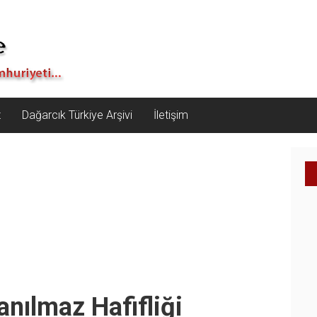
z
Dağarcık Türkiye Arşivi
İletişim
nılmaz Hafifliği