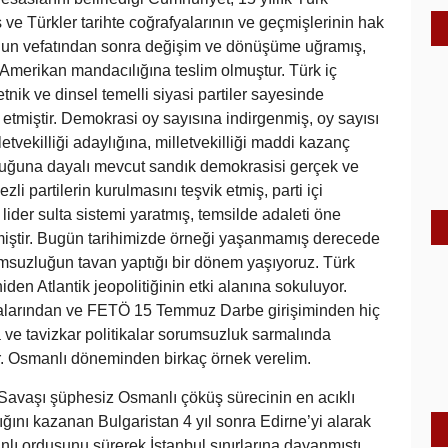
 ve Türkler tarihte coğrafyalarının ve geçmişlerinin hak
 onun vefatından sonra değişim ve dönüşüme uğramış,
e Amerikan mandacılığına teslim olmuştur. Türk iç
etnik ve dinsel temelli siyasi partiler sayesinde
 etmiştir. Demokrasi oy sayısına indirgenmiş, oy sayısı
letvekilliği adaylığına, milletvekilliği maddi kazanç
luğuna dayalı mevcut sandık demokrasisi gerçek ve
i partilerin kurulmasını teşvik etmiş, parti içi
ider sulta sistemi yaratmış, temsilde adaleti öne
miştir. Bugün tarihimizde örneği yaşanmamış derecede
umsuzluğun tavan yaptığı bir dönem yaşıyoruz. Türk
den Atlantik jeopolitiğinin etki alanına sokuluyor.
arından ve FETÖ 15 Temmuz Darbe girişiminden hiç
ve tavizkar politikalar sorumsuzluk sarmalında
or. Osmanlı döneminden birkaç örnek verelim.
Savaşı şüphesiz Osmanlı çöküş sürecinin en acıklı
ğını kazanan Bulgaristan 4 yıl sonra Edirne’yi alarak
ı ordusunu sürerek İstanbul sınırlarına dayanmıştı.