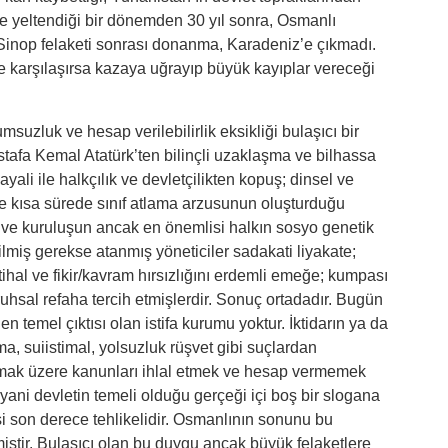
e yeltendiği bir dönemden 30 yıl sonra, Osmanlı
inop felaketi sonrası donanma, Karadeniz’e çıkmadı.
ile karşılaşırsa kazaya uğrayıp büyük kayıplar vereceği
suzluk ve hesap verilebilirlik eksikliği bulaşıcı bir
stafa Kemal Atatürk’ten bilinçli uzaklaşma ve bilhassa
i ile halkçılık ve devletçilikten kopuş; dinsel ve
 ve kısa sürede sınıf atlama arzusunun oluşturduğu
ve kuruluşun ancak en önemlisi halkın sosyo genetik
miş gerekse atanmış yöneticiler sadakati liyakate;
ihal ve fikir/kavram hırsızlığını erdemli emeğe; kumpası
uhsal refaha tercih etmişlerdir. Sonuç ortadadır. Bugün
n temel çıktısı olan istifa kurumu yoktur. İktidarın ya da
a, suiistimal, yolsuzluk rüşvet gibi suçlardan
olmak üzere kanunları ihlal etmek ve hesap vermemek
ani devletin temeli olduğu gerçeği içi boş bir slogana
on derece tehlikelidir. Osmanlının sonunu bu
ştir. Bulaşıcı olan bu duygu ancak büyük felaketlere