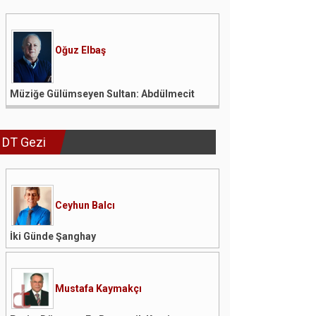
Oğuz Elbaş
Müziğe Gülümseyen Sultan: Abdülmecit
DT Gezi
Ceyhun Balcı
İki Günde Şanghay
Mustafa Kaymakçı