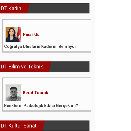
DT Kadın
Pınar Gül
Coğrafya Ulusların Kaderini Belirliyor
DT Bilim ve Teknik
Berat Toprak
Renklerin Psikolojik Etkisi Gerçek mi?
DT Kültür Sanat