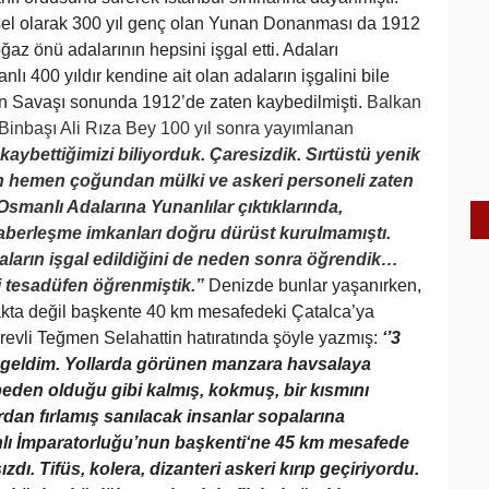
el olarak 300 yıl genç olan Yunan Donanması da 1912
 önü adalarının hepsini işgal etti. Adaları
400 yıldır kendine ait olan adaların işgalini bile
yan Savaşı sonunda 1912’de zaten kaybedilmişti.
Balkan
nbaşı Ali Rıza Bey 100 yıl sonra yayımlanan
 kaybettiğimizi biliyorduk. Çaresizdik. Sırtüstü yenik
rın hemen çoğundan mülki ve askeri personeli zaten
smanlı Adalarına Yunanlılar çıktıklarında,
haberleşme imkanları doğru dürüst kurulmamıştı.
daların işgal edildiğini de neden sonra öğrendik…
zi tesadüfen öğrenmiştik.”
Denizde bunlar yaşanırken,
kta değil başkente 40 km mesafedeki Çatalca’ya
revli Teğmen Selahattin hatıratında şöyle yazmış:
‘’3
e geldim. Yollarda görünen manzara havsalaya
beden olduğu gibi kalmış, kokmuş, bir kısmını
dan fırlamış sanılacak insanlar sopalarına
lı İmparatorluğu’nun başkenti‘ne 45 km mesafede
zdı. Tifüs, kolera, dizanteri askeri kırıp geçiriyordu.