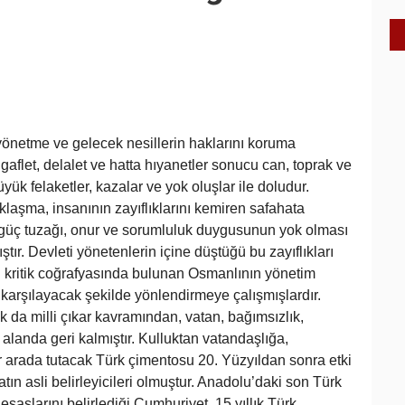
yönetme ve gelecek nesillerin haklarını koruma
le gaflet, delalet ve hatta hıyanetler sonucu can, toprak ve
yük felaketler, kazalar ve yok oluşlar ile doludur.
aklaşma, insanının zayıflıklarını kemiren safahata
 güç tuzağı, onur ve sorumluluk duygusunun yok olması
ır. Devleti yönetenlerin içine düştüğü bu zayıflıkları
 kritik coğrafyasında bulunan Osmanlının yönetim
nı karşılayacak şekilde yönlendirmeye çalışmışlardır.
lk da milli çıkar kavramından, vatan, bağımsızlık,
 alanda geri kalmıştır. Kulluktan vatandaşlığa,
r arada tutacak Türk çimentosu 20. Yüzyıldan sonra etki
tın asli belirleyicileri olmuştur. Anadolu’daki son Türk
esaslarını belirlediği Cumhuriyet, 15 yıllık Türk