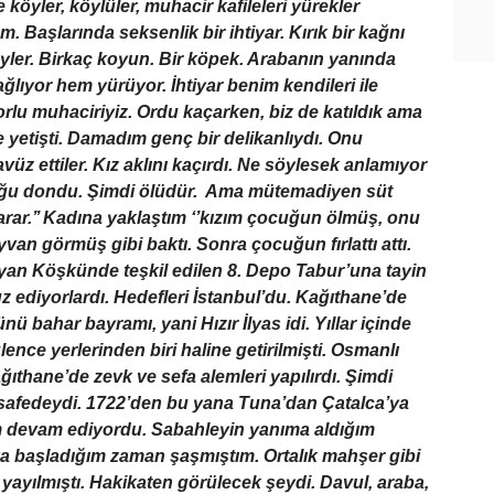
 köyler, köylüler, muhacir kafileleri yürekler
m. Başlarında seksenlik bir ihtiyar. Kırık bir kağnı
şeyler. Birkaç koyun. Bir köpek. Arabanın yanında
lıyor hem yürüyor. İhtiyar benim kendileri ile
 Çorlu muhaciriyiz. Ordu kaçarken, biz de katıldık ama
ze yetişti. Damadım genç bir delikanlıydı. Onu
z ettiler. Kız aklını kaçırdı. Ne söylesek anlamıyor
uğu dondu. Şimdi ölüdür. Ama mütemadiyen süt
arar.’’ Kadına yaklaştım ‘’kızım çocuğun ölmüş, onu
yvan görmüş gibi baktı. Sonra çocuğun fırlattı attı.
yan Köşkünde teşkil edilen 8. Depo Tabur’una tayin
z ediyorlardı. Hedefleri İstanbul’du. Kağıthane’de
nü bahar bayramı, yani Hızır İlyas idi. Yıllar içinde
nce yerlerinden biri haline getirilmişti. Osmanlı
thane’de zevk ve sefa alemleri yapılırdı. Şimdi
safedeydi. 1722’den bu yana Tuna’dan Çatalca’ya
em devam ediyordu. Sabahleyin yanıma aldığım
ya başladığım zaman şaşmıştım. Ortalık mahşer gibi
 yayılmıştı. Hakikaten görülecek şeydi. Davul, araba,