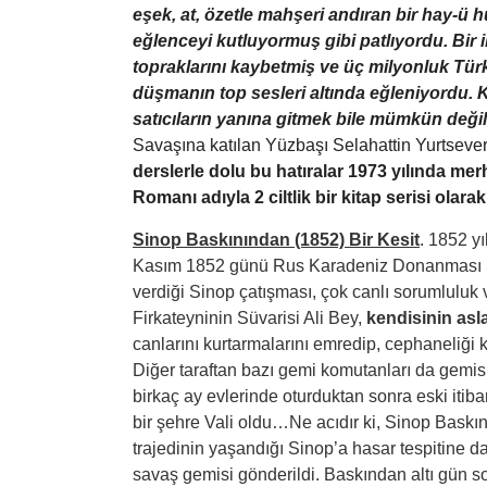
eşek, at, özetle mahşeri andıran bir hay-ü h
eğlenceyi kutluyormuş gibi patlıyordu. Bir 
topraklarını kaybetmiş ve üç milyonluk Türk
düşmanın top sesleri altında eğleniyordu. K
satıcıların yanına gitmek bile mümkün deği
Savaşına katılan Yüzbaşı Selahattin Yurtsever’i
derslerle dolu bu hatıralar 1973 yılında me
Romanı adıyla 2 ciltlik bir kitap serisi olarak
Sinop Baskınından (1852) Bir Kesit
. 1852 y
Kasım 1852 günü Rus Karadeniz Donanması Si
verdiği Sinop çatışması, çok canlı sorumluluk v
Firkateyninin Süvarisi Ali Bey,
kendisinin asl
canlarını kurtarmalarını emredip, cephaneliği 
Diğer taraftan bazı gemi komutanları da gemis
birkaç ay evlerinde oturduktan sonra eski itibar
bir şehre Vali oldu…Ne acıdır ki, Sinop Baskı
trajedinin yaşandığı Sinop’a hasar tespitine dah
savaş gemisi gönderildi. Baskından altı gün s