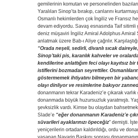
gemilerinin komutan ve personelinden bazıların
Yaralıları Sinop’ta bırakıp, canlarını kurtarma
Osmanlı hekimlerden çok İngiliz ve Fransız he
devam ediyordu. Savaş esnasında Taif sitimli 
deniz müşaviri İngiliz Amiral Adolphus Amiral
anlatmak üzere Bab-ı Aliye çağrılır. Karşılaştığ
“Orada neşeli, sedirli, divanlı sıcak dairey
Sinop’taki pis, karanlık kahveler ve oralarda 
kendilerine anlattığım feci olayı kayıtsız bir
istiflerini bozmadan seyrettiler. Osmanlıları
göstermemek ihtiyatını bilmeyen bir yabancı,
olayı dinliyor ve resimlerine bakıyor zanned
donanmanın tekrar Karadeniz’e çıkarak varlık 
donanmada büyük huzursuzluk yaratmıştı. Yaş
şevksizlik vardı. Kimse bu olaydan bahsetmek 
Slade’e
“eğer donanmanın Karadeniz’e çıkm
süvarileri ayaklarınızı öpeceğiz
” demişti. İş
yeniçerilerin ortadan kaldırıldığı, ordu ve don
yaşanan Navarin Baskını sonrası donanmanın k