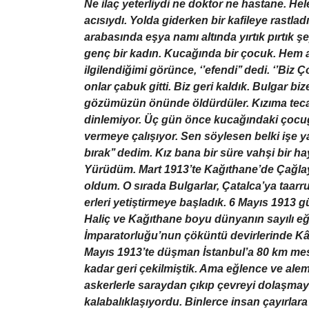
Ne ilaç yeterliydi ne doktor ne hastane. Hele
acısıydı. Yolda giderken bir kafileye rastladı
arabasında eşya namı altında yırtık pırtık 
genç bir kadın. Kucağında bir çocuk. Hem ağ
ilgilendiğimi görünce, ‘’efendi’’ dedi. ‘’Biz
onlar çabuk gitti. Biz geri kaldık. Bulgar bi
gözümüzün önünde öldürdüler. Kızıma tecavü
dinlemiyor. Üç gün önce kucağındaki çoc
vermeye çalışıyor. Sen söylesen belki işe y
bırak’’ dedim. Kız bana bir süre vahşi bir ha
Yürüdüm.
Mart 1913’te Kağıthane’de Çağla
oldum. O sırada Bulgarlar, Çatalca’ya taarru
erleri yetiştirmeye başladık. 6 Mayıs 1913 gü
Haliç ve Kağıthane boyu dünyanın sayılı eğle
İmparatorluğu’nun çöküntü devirlerinde Kâğı
Mayıs 1913’te düşman İstanbul’a 80 km me
kadar geri çekilmiştik. Ama eğlence ve al
askerlerle saraydan çıkıp çevreyi dolaşma
kalabalıklaşıyordu. Binlerce insan çayırlara