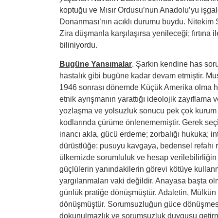
koptuğu ve Mısır Ordusu’nun Anadolu’yu işgal
Donanması’nın acıklı durumu buydu. Nitekim S
Zira düşmanla karşılaşırsa yenileceği; fırtına 
biliniyordu.
Bugüne Yansımalar
. Şarkın kendine has sorum
hastalık gibi bugüne kadar devam etmiştir. Mu
1946 sonrası dönemde Küçük Amerika olma hayal
etnik ayrışmanın yarattığı ideolojik zayıflama
yozlaşma ve yolsuzluk sonucu pek çok kurum 
kodlarında çürüme önlenememiştir. Gerek seçil
inancı akla, gücü erdeme; zorbalığı hukuka; int
dürüstlüğe; pusuyu kavgaya, bedensel refahı r
ülkemizde sorumluluk ve hesap verilebilirliğin e
güçlülerin yanındakilerin görevi kötüye kullanm
yargılanmaları vaki değildir. Anayasa başta 
günlük pratiğe dönüşmüştür. Adaletin, Mülkün y
dönüşmüştür. Sorumsuzluğun güce dönüşmesi s
dokunulmazlık ve sorumsuzluk duygusu getirmi