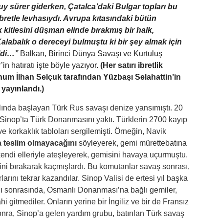
uy sürer giderken, Çatalca’daki Bulgar topları bu
ibretle levhasıydı. Avrupa kıtasındaki bütün
 kitlesini düşman elinde bırakmış bir halk,
alabalık o dereceyi bulmuştu ki bir şey almak için
ldi…’’
Balkan, Birinci Dünya Savaşı ve Kurtuluş
n hatıratı işte böyle yazıyor.
(Her satırı ibretlik
rhum İlhan Selçuk tarafından Yüzbaşı Selahattin’in
 yayınlandı.)
ılında başlayan Türk Rus savaşı denize yansımıştı. 20
nop’ta Türk Donanmasını yaktı. Türklerin 2700 kayıp
e korkaklık tabloları sergilemişti. Örneğin, Navik
a teslim olmayacağını
söyleyerek, gemi mürettebatına
kendi elleriyle ateşleyerek, gemisini havaya uçurmuştu.
ini bırakarak kaçmışlardı. Bu komutanlar savaş sonrası,
larını tekrar kazandılar. Sinop Valisi de ertesi yıl başka
nı sonrasında, Osmanlı Donanması’na bağlı gemiler,
i gitmediler. Onların yerine bir İngiliz ve bir de Fransız
onra, Sinop’a gelen yardım grubu, batırılan Türk savaş