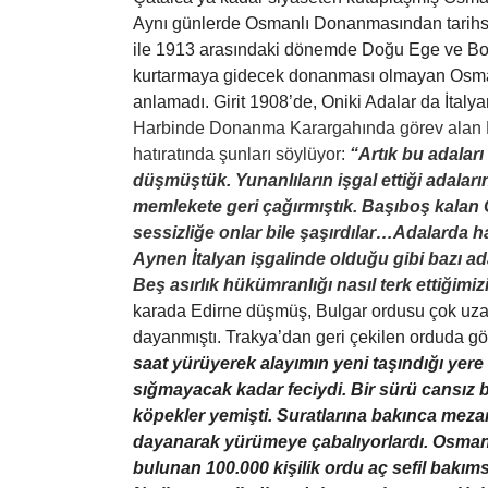
Aynı günlerde Osmanlı Donanmasından tarihs
ile 1913 arasındaki dönemde Doğu Ege ve Boğaz
kurtarmaya gidecek donanması olmayan Osmanlı 
anlamadı. Girit 1908’de, Oniki Adalar da İtal
Harbinde Donanma Karargahında görev alan Bi
hatıratında şunları söylüyor
:
“Artık bu adaları
düşmüştük. Yunanlıların işgal ettiği adala
memlekete geri çağırmıştık. Başıboş kalan O
sessizliğe onlar bile şaşırdılar…Adalarda 
Aynen İtalyan işgalinde olduğu gibi bazı a
Beş asırlık hükümranlığı nasıl terk ettiğimi
karada Edirne düşmüş, Bulgar ordusu çok uza
dayanmıştı. Trakya’dan geri çekilen orduda gö
saat yürüyerek alayımın yeni taşındığı yer
sığmayacak kadar feciydi. Bir sürü cansız 
köpekler yemişti. Suratlarına bakınca mezar
dayanarak yürümeye çabalıyorlardı. Osman
bulunan 100.000 kişilik ordu aç sefil bakımsı