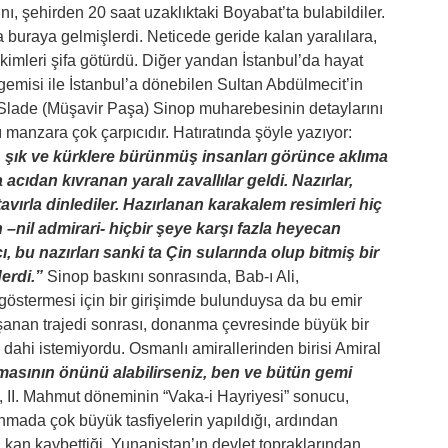
ı, şehirden 20 saat uzaklıktaki Boyabat’ta bulabildiler.
ya buraya gelmişlerdi. Neticede geride kalan yaralılara,
kimleri şifa götürdü. Diğer yandan İstanbul’da hayat
gemisi ile İstanbul’a dönebilen Sultan Abdülmecit’in
 Slade (Müşavir Paşa) Sinop muharebesinin detaylarını
ı manzara çok çarpıcıdır. Hatıratında şöyle yazıyor:
le, şık ve kürklere bürünmüş insanları görünce aklıma
acıdan kıvranan yaralı zavallılar geldi. Nazırlar,
 tavırla dinlediler. Hazırlanan karakalem resimleri hiç
n –nil admirari- hiçbir şeye karşı fazla heyecan
 bu nazırları sanki ta Çin sularında olup bitmiş bir
erdi.”
Sinop baskını sonrasında, Bab-ı Ali,
göstermesi için bir girişimde bulunduysa da bu emir
anan trajedi sonrası, donanma çevresinde büyük bir
dahi istemiyordu. Osmanlı amirallerinden birisi Amiral
asının önünü alabilirseniz, ben ve bütün gemi
te, II. Mahmut döneminin “Vaka-i Hayriyesi” sonucu,
anmada çok büyük tasfiyelerin yapıldığı, ardından
an kaybettiği, Yunanistan’ın devlet topraklarından