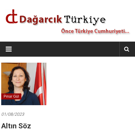
İçeriğe
geç
Dağarcık
Türkiye
Önce
Türkiye
Cumhuriyeti…
Pınar Gül
01/08/2023
Altın Söz