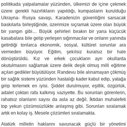
politikada yalpalamalar yüzünden, ülkemizi de içine çekmek
üzere gerekli hazırlıkların yapıldığı, kumpasların kurulduğu
Ukrayna- Rusya savaşı, Karadenizin güvenliğini sarsacak
baskılarla birleştiğinde, üzerimize sıçramak üzere olan büyük
bir yangın gibi… Büyük şehirleri bırakın bir yana küçücük
kasabalara bile gelip yerleşen sığınmacılar ve onların yanında
getirdiği tonlarca ekonomik, sosyal, kültürel sorunlar ara
vermeden büyüyor. Eğitim, şekilsiz kuralsız bir hale
dönüştürüldü. Kız ve erkek çocukların ayrı okullarda
okutulmasını sağlamak üzere delik deşik olmuş milli eğitime
açılan gedikler büyütülüyor. Randevu bile alınamayan çökmüş
bir sağlık sistemi yüzünden hastalığı kader kabul edip, yatağa
girip terlemek en iyisi. Şiddet durulmuyor, eşitlik, özgürlük,
adalet çoktan rafa kalkmış vaziyette. Bu sorunları görenlerin,
rahatsız olanların sayısı da asla az değil. İktidarı muhalefeti
top yekun çözümsüzlükte anlaşmış gibi. Sorunları sıralamak
artık en kolay iş. Mesele çözümleri sıralamakta.
Atatürk milletin haklarını savunacak güçlü bir yönetimi