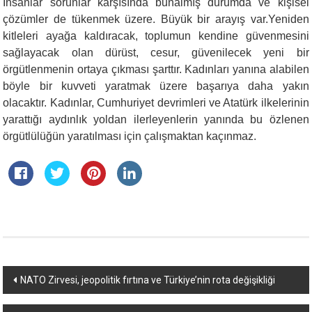
İnsanlar sorunlar karşısında bunalmış durumda ve kişisel
çözümler de tükenmek üzere. Büyük bir arayış var.Yeniden
kitleleri ayağa kaldıracak, toplumun kendine güvenmesini
sağlayacak olan dürüst, cesur, güvenilecek yeni bir
örgütlenmenin ortaya çıkması şarttır. Kadınları yanına alabilen
böyle bir kuvveti yaratmak üzere başarıya daha yakın
olacaktır. Kadınlar, Cumhuriyet devrimleri ve Atatürk ilkelerinin
yarattığı aydınlık yoldan ilerleyenlerin yanında bu özlenen
örgütlülüğün yaratılması için çalışmaktan kaçınmaz.
Yazı
NATO Zirvesi, jeopolitik fırtına ve Türkiye’nin rota değişikliği
dolaşımı