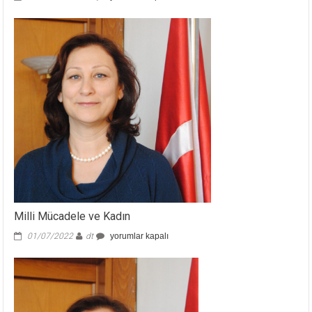
ve
Şiddet
için
Milli Mücadele ve Kadın
Milli
01/07/2022
dt
yorumlar kapalı
Mücadele
ve
Kadın
için