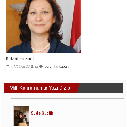
Kutsal Emanet
Kutsal
01/11/2023
dt
yorumlar kapalı
Emanet
için
Milli Kahramanlar Yazı Dizisi
Sude Güçük