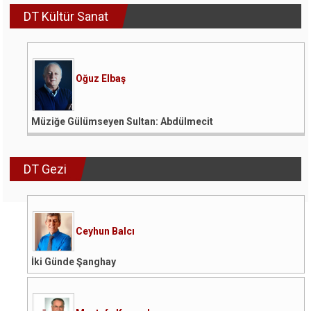
DT Kültür Sanat
Oğuz Elbaş
Müziğe Gülümseyen Sultan: Abdülmecit
DT Gezi
Ceyhun Balcı
İki Günde Şanghay