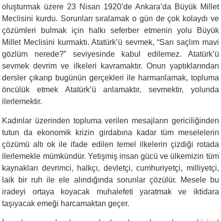
oluşturmak üzere 23 Nisan 1920’de Ankara’da Büyük Millet
Meclisini kurdu. Sorunları sıralamak o gün de çok kolaydı ve
çözümleri bulmak için halkı seferber etmenin yolu Büyük
Millet Meclisini kurmaktı. Atatürk’ü sevmek, “Sarı saçlım mavi
gözlüm nerede?” seviyesinde kabul edilemez. Atatürk’ü
sevmek devrim ve ilkeleri kavramaktır. Onun yaptıklarından
dersler çıkarıp bugünün gerçekleri ile harmanlamak, topluma
öncülük etmek Atatürk’ü anlamaktır, sevmektir, yolunda
ilerlemektir.
Kadınlar üzerinden topluma verilen mesajların gericiliğinden
tutun da ekonomik krizin girdabına kadar tüm meselelerin
çözümü altı ok ile ifade edilen temel ilkelerin çizdiği rotada
ilerlemekle mümkündür. Yetişmiş insan gücü ve ülkemizin tüm
kaynakları devrimci, halkçı, devletçi, cumhuriyetçi, milliyetçi,
laik bir ruh ile ele alındığında sorunlar çözülür. Mesele bu
iradeyi ortaya koyacak muhalefeti yaratmak ve iktidara
taşıyacak emeği harcamaktan geçer.