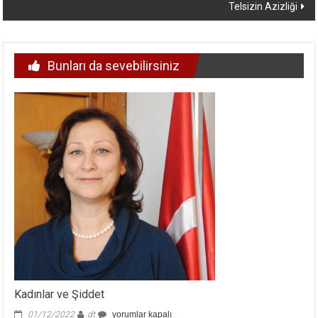
Telsizin Azizliği
Bunları da sevebilirsiniz
Kadınlar ve Şiddet
Kadınlar
01/12/2022
dt
yorumlar kapalı