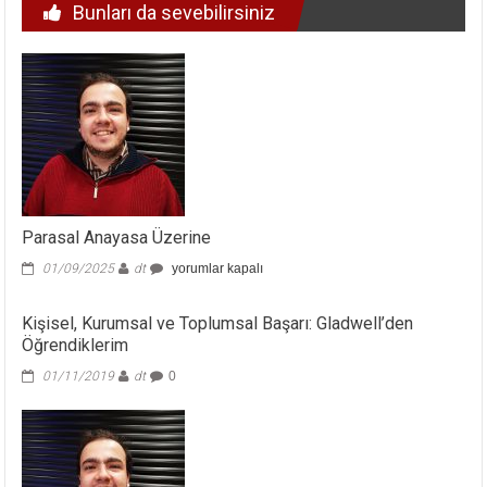
Bunları da sevebilirsiniz
Parasal Anayasa Üzerine
Parasal
01/09/2025
dt
yorumlar kapalı
Anayasa
Üzerine
Kişisel, Kurumsal ve Toplumsal Başarı: Gladwell’den
için
Öğrendiklerim
01/11/2019
dt
0