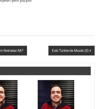
yetin yeni yüzyılı!
üm Noktaları Mı?
Eski Türklerde Musiki (II)