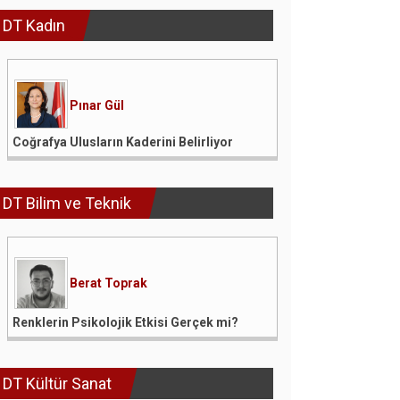
DT Kadın
Pınar Gül
Coğrafya Ulusların Kaderini Belirliyor
DT Bilim ve Teknik
Berat Toprak
Renklerin Psikolojik Etkisi Gerçek mi?
DT Kültür Sanat