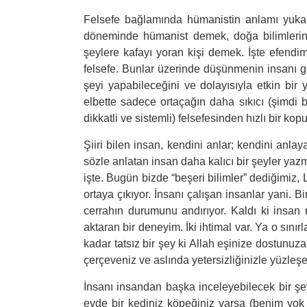
Felsefe bağlamında hümanistin anlamı yukarı
döneminde hümanist demek, doğa bilimlerine
şeylere kafayı yoran kişi demek. İşte efendime 
felsefe. Bunlar üzerinde düşünmenin insanı ge
şeyi yapabileceğini ve dolayısıyla etkin bir
elbette sadece ortaçağın daha sıkıcı (şimd
dikkatli ve sistemli) felsefesinden hızlı bir kop
Şiiri bilen insan, kendini anlar; kendini anlay
sözle anlatan insan daha kalıcı bir şeyler yazma
işte. Bugün bizde “beşeri bilimler” dediğimiz, 
ortaya çıkıyor. İnsanı çalışan insanlar yani. 
cerrahın durumunu andırıyor. Kaldı ki insan 
aktaran bir deneyim. İki ihtimal var. Ya o sın
kadar tatsız bir şey ki Allah eşinize dostunuza
çerçeveniz ve aslında yetersizliğinizle yüzleş
İnsanı insandan başka inceleyebilecek bir ş
evde bir kediniz köpeğiniz varsa (benim yok 