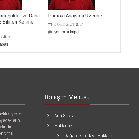
üsteşrikler ve Daha
Parasal Anayasa Üzerine
 Bilinen Kelime
01/09/2025
dt
Parasal
yorumlar kapalı
21
dt
Anayasa
Üzerine
apalı
için
r
Dolaşım Menüsü
ylık siyaset
Ana Sayfa
eyeceklerini
Hakkımızda
lındır.
konomik
Dağarcık Türkiye Hakkında