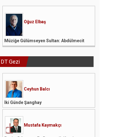
Oğuz Elbaş
Müziğe Gülümseyen Sultan: Abdülmecit
DT Gezi
Ceyhun Balcı
İki Günde Şanghay
Mustafa Kaymakçı