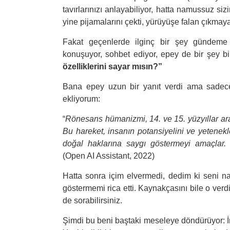
tavırlarınızı anlayabiliyor, hatta namussuz si
yine pijamalarını çekti, yürüyüşe falan çıkmay
Fakat geçenlerde ilginç bir şey gündeme
konuşuyor, sohbet ediyor, epey de bir şey bi
özelliklerini sayar mısın?”
Bana epey uzun bir yanıt verdi ama sadece
ekliyorum:
“
Rönesans hümanizmi, 14. ve 15. yüzyıllar ara
Bu hareket, insanın potansiyelini ve yetenekle
doğal haklarına saygı göstermeyi amaçlar. 
(Open AI Assistant, 2022)
Hatta sonra içim elvermedi, dedim ki seni na
göstermemi rica etti. Kaynakçasını bile o verd
de sorabilirsiniz.
Şimdi bu beni baştaki meseleye döndürüyor: İ