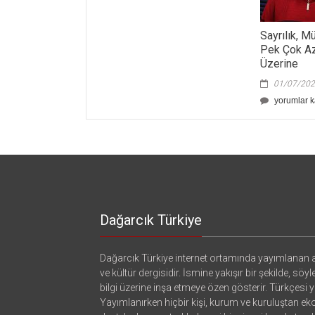
Sayrılık, M
Pek Çok Az
Üzerine
01/07/20
Sayrılık,
yorumlar k
Müsteşrikle
ve
Daha
Pek
Çok
Az
Bilinen
Kelime
Üzerine
Dağarcık Türkiye
için
Dağarcık Türkiye internet ortamında yayımlanan a
ve kültür dergisidir. İsmine yakışır bir şekilde, söyl
bilgi üzerine inşa etmeye özen gösterir. Türkçesi ya
Yayımlanırken hiçbir kişi, kurum ve kuruluştan e