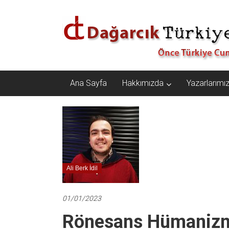
İçeriğe
Dağarcık
geç
Türkiye
Önce
Türkiye
Cumhuriyeti…
Ana Sayfa
Hakkımızda
Yazarlarımı
Ali Berk İdil
01/01/2023
Rönesans Hümanizmi