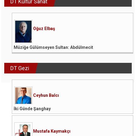
DT Kültür Sanat
Oğuz Elbaş
Müziğe Gülümseyen Sultan: Abdülmecit
DT Gezi
Ceyhun Balcı
İki Günde Şanghay
Mustafa Kaymakçı