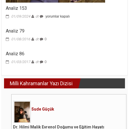
Analiz 153
Analiz
01/09/2024
dt
yorumlar kapalı
153
için
Analiz 79
01/08/2016
dt
0
Analiz 86
01/03/2017
dt
0
Milli Kahramanlar Yazı Dizisi
Sude Güçük
Dr. Hilmi Malik Evrenol Doğumu ve Eğitim Hayatı