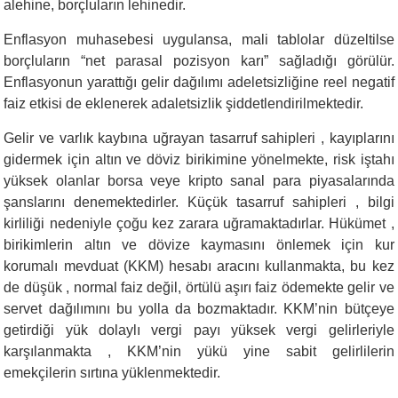
alehine, borçluların lehinedir.
Enflasyon muhasebesi uygulansa, mali tablolar düzeltilse
borçluların “net parasal pozisyon karı” sağladığı görülür.
Enflasyonun yarattığı gelir dağılımı adeletsizliğine reel negatif
faiz etkisi de eklenerek adaletsizlik şiddetlendirilmektedir.
Gelir ve varlık kaybına uğrayan tasarruf sahipleri , kayıplarını
gidermek için altın ve döviz birikimine yönelmekte, risk iştahı
yüksek olanlar borsa veye kripto sanal para piyasalarında
şanslarını denemektedirler. Küçük tasarruf sahipleri , bilgi
kirliliği nedeniyle çoğu kez zarara uğramaktadırlar. Hükümet ,
birikimlerin altın ve dövize kaymasını önlemek için kur
korumalı mevduat (KKM) hesabı aracını kullanmakta, bu kez
de düşük , normal faiz değil, örtülü aşırı faiz ödemekte gelir ve
servet dağılımını bu yolla da bozmaktadır. KKM’nin bütçeye
getirdiği yük dolaylı vergi payı yüksek vergi gelirleriyle
karşılanmakta , KKM’nin yükü yine sabit gelirlilerin
emekçilerin sırtına yüklenmektedir.