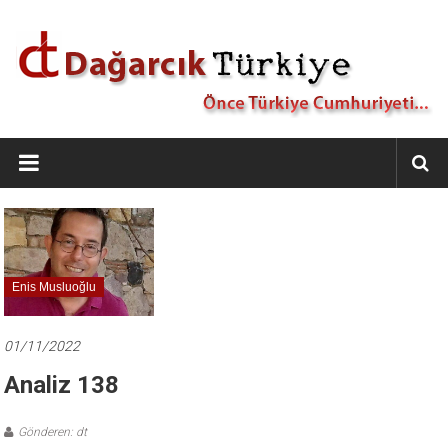
İçeriğe
geç
Dağarcık
Türkiye
Önce
Türkiye
Cumhuriyeti…
Enis Musluoğlu
01/11/2022
Analiz 138
Gönderen: dt