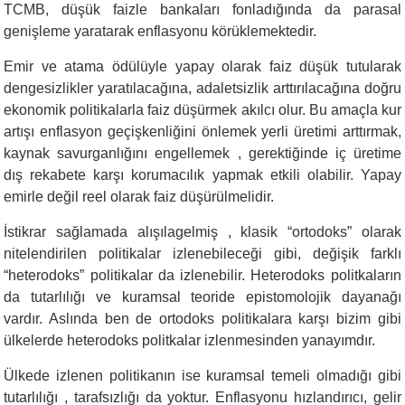
TCMB, düşük faizle bankaları fonladığında da parasal
genişleme yaratarak enflasyonu körüklemektedir.
Emir ve atama ödülüyle yapay olarak faiz düşük tutularak
dengesizlikler yaratılacağına, adaletsizlik arttırılacağına doğru
ekonomik politikalarla faiz düşürmek akılcı olur. Bu amaçla kur
artışı enflasyon geçişkenliğini önlemek yerli üretimi arttırmak,
kaynak savurganlığını engellemek , gerektiğinde iç üretime
dış rekabete karşı korumacılık yapmak etkili olabilir. Yapay
emirle değil reel olarak faiz düşürülmelidir.
İstikrar sağlamada alışılagelmiş , klasik “ortodoks” olarak
nitelendirilen politikalar izlenebileceği gibi, değişik farklı
“heterodoks” politikalar da izlenebilir. Heterodoks politkaların
da tutarlılığı ve kuramsal teoride epistomolojik dayanağı
vardır. Aslında ben de ortodoks politikalara karşı bizim gibi
ülkelerde heterodoks politkalar izlenmesinden yanayımdır.
Ülkede izlenen politikanın ise kuramsal temeli olmadığı gibi
tutarlılığı , tarafsızlığı da yoktur. Enflasyonu hızlandırıcı, gelir