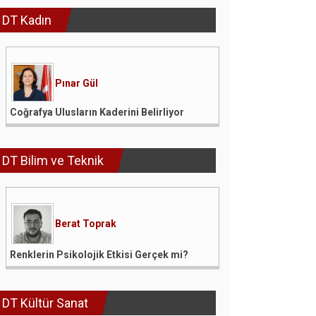
DT Kadın
Pınar Gül
Coğrafya Ulusların Kaderini Belirliyor
DT Bilim ve Teknik
Berat Toprak
Renklerin Psikolojik Etkisi Gerçek mi?
DT Kültür Sanat