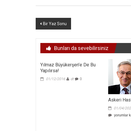
Yazı
Bir Yaz Sonu
dolaşımı
Bunları da sevebilirsiniz
Yılmaz Büyükerşen’e De Bu
Yapılırsa!
01/12/2016
dt
0
Askeri Has
01/04/20
Askeri
yorumlar k
Hastane
Pişmanlığı
mı?