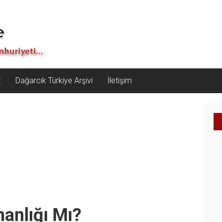
z
Dağarcık Türkiye Arşivi
İletişim
anlığı Mı?