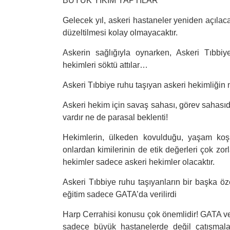
BÜYÜK YIKIM YAPTILAR
Gelecek yıl, askeri hastaneler yeniden açılaca
düzeltilmesi kolay olmayacaktır.
Askerin sağlığıyla oynarken, Askeri Tıbbiy
hekimleri söktü attılar…
Askeri Tıbbiye ruhu taşıyan askeri hekimliğin
Askeri hekim için savaş sahası, görev sahasıdı
vardır ne de parasal beklenti!
Hekimlerin, ülkeden kovulduğu, yaşam koşu
onlardan kimilerinin de etik değerleri çok zo
hekimler sadece askeri hekimler olacaktır.
Askeri Tıbbiye ruhu taşıyanların bir başka öze
eğitim sadece GATA’da verilirdi
Harp Cerrahisi konusu çok önemlidir! GATA ve
sadece büyük hastanelerde değil çatışmala