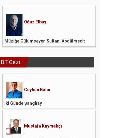
Oğuz Elbaş
Müziğe Gülümseyen Sultan: Abdülmecit
DT Gezi
Ceyhun Balcı
İki Günde Şanghay
Mustafa Kaymakçı