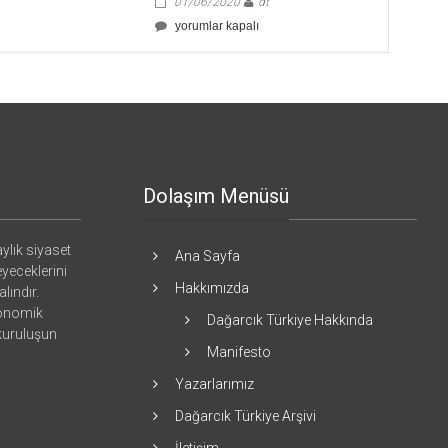
01/06/2020
dt
Sorumsuz
yorumlar kapalı
Bir
Açıklama
için
Dolaşım Menüsü
ylık siyaset
Ana Sayfa
eyeceklerini
Hakkımızda
lındır.
konomik
Dağarcık Türkiye Hakkında
 kuruluşun
Manifesto
Yazarlarımız
Dağarcık Türkiye Arşivi