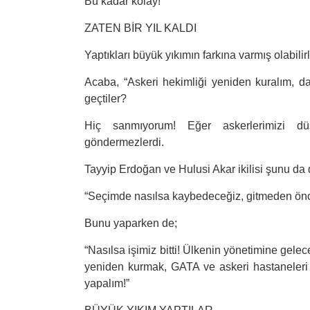
Bu kadar kolay!
ZATEN BİR YIL KALDI
Yaptıkları büyük yıkımın farkına varmış olabilir
Acaba, “Askeri hekimliği yeniden kuralım, da
geçtiler?
Hiç sanmıyorum! Eğer askerlerimizi düş
göndermezlerdi.
Tayyip Erdoğan ve Hulusi Akar ikilisi şunu da 
“
Seçimde nasılsa kaybedeceğiz, gitmeden önce
Bunu yaparken de;
“
Nasılsa işimiz bitti! Ülkenin yönetimine gelece
yeniden kurmak, GATA ve askeri hastaneleri
yapalım!”