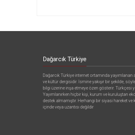
için
Dağarcık Türkiye
Dağarcık Türkiye internet ortamında yayımlanan a
ve kültür dergisidir. İsmine yakışır bir şekilde, söyl
bilgi üzerine inşa etmeye özen gösterir. Türkçesi ya
Yayımlanırken hiçbir kişi, kurum ve kuruluştan e
destek almamıştır. Herhangi bir siyasi hareket ve
içinde veya uzantısı değildir