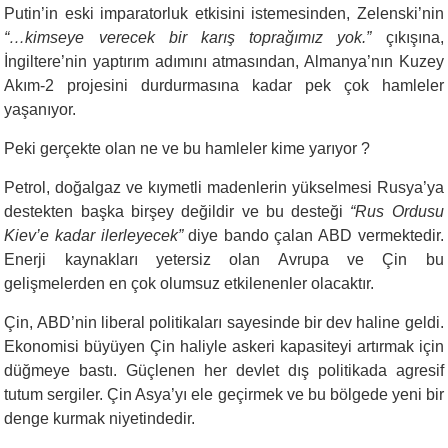
Putin’in eski imparatorluk etkisini istemesinden, Zelenski’nin
“…kimseye verecek bir karış toprağımız yok.”
çıkışına,
İngiltere’nin yaptırım adımını atmasından, Almanya’nın Kuzey
Akım-2 projesini durdurmasına kadar pek çok hamleler
yaşanıyor.
Peki gerçekte olan ne ve bu hamleler kime yarıyor ?
Petrol, doğalgaz ve kıymetli madenlerin yükselmesi Rusya’ya
destekten başka birşey değildir ve bu desteği
“Rus Ordusu
Kiev’e kadar ilerleyecek”
diye bando çalan ABD vermektedir.
Enerji kaynakları yetersiz olan Avrupa ve Çin bu
gelişmelerden en çok olumsuz etkilenenler olacaktır.
Çin, ABD’nin liberal politikaları sayesinde bir dev haline geldi.
Ekonomisi büyüyen Çin haliyle askeri kapasiteyi artırmak için
düğmeye bastı. Güçlenen her devlet dış politikada agresif
tutum sergiler. Çin Asya’yı ele geçirmek ve bu bölgede yeni bir
denge kurmak niyetindedir.