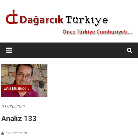
İçeriğe
geç
Dağarcık
Türkiye
Önce
Türkiye
Cumhuriyeti…
Enis Musluoğlu
01/03/2022
Analiz 133
Gönderen: dt