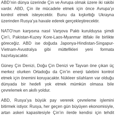
ABD’nin dünya üzerinde Çin ve Avrupa olmak üzere iki rakibi
vardır. ABD, Çin ile mücadele etmek için önce Avrupa’yı
kontrol etmek isteyecektir. Bunu da kışkırttığı Ukrayna
üzerinden Rusya’ya havale ederek gerçekleştirecektir.
NATO’nun karşısına nasıl Varşova Paktı kurulduysa şimdi
Çin’i, Pakistan-Kuzey Kore-Laos-Myanmar ittifakı ile birlikte
göreceğiz. ABD ise doğuda Japonya-Hindistan-Singapur-
Vietnam-Avustralya gibi müttefikleri yeni formata
hazırlayacaktır.
Güney Çin Denizi, Doğu Çin Denizi ve Tayvan öne çıkan üç
merkez olurken Ortadoğu da Çin’in enerji talebini kontrol
etmek için önemini koruyacaktır. Nükleer silahların var olduğu
dünyada bir hedefi yok etmek mümkün olmasa bile
çevrelemek en akıllı yoldur.
ABD, Rusya’ya büyük pay vererek çevreleme işlemini
bitirmek istiyor. Rusya, her geçen gün büyüyen ekonomisiyle,
artan askeri kapasitesiyle Çin’in ilerde kendisi için tehdit