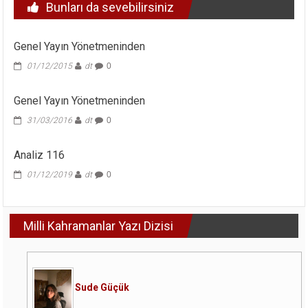
Bunları da sevebilirsiniz
Genel Yayın Yönetmeninden
01/12/2015
dt
0
Genel Yayın Yönetmeninden
31/03/2016
dt
0
Analiz 116
01/12/2019
dt
0
Milli Kahramanlar Yazı Dizisi
Sude Güçük