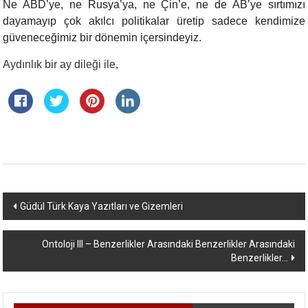
Ne ABD’ye, ne Rusya’ya, ne Çin’e, ne de AB’ye sırtımızı
dayamayıp çok akılcı politikalar üretip sadece kendimize
güveneceğimiz bir dönemin içersindeyiz.
Aydınlık bir ay dileği ile,
Yazı
Güdül Türk Kaya Yazıtları ve Gizemleri
dolaşımı
Ontoloji III – Benzerlikler Arasındaki Benzerlikler Arasındaki
Benzerlikler…