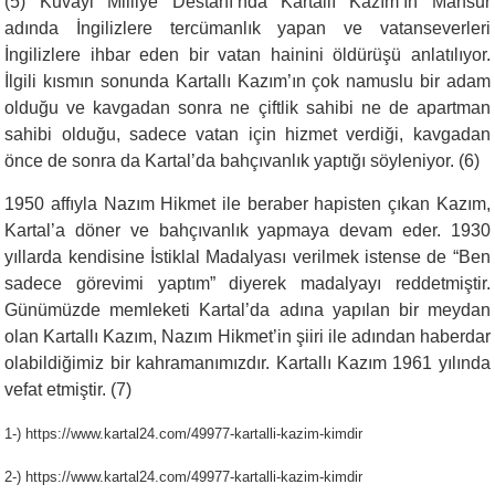
(5) Kuvayi Milliye Destanı’nda Kartallı Kazım’ın Mansur
adında İngilizlere tercümanlık yapan ve vatanseverleri
İngilizlere ihbar eden bir vatan hainini öldürüşü anlatılıyor.
İlgili kısmın sonunda Kartallı Kazım’ın çok namuslu bir adam
olduğu ve kavgadan sonra ne çiftlik sahibi ne de apartman
sahibi olduğu, sadece vatan için hizmet verdiği, kavgadan
önce de sonra da Kartal’da bahçıvanlık yaptığı söyleniyor. (6)
1950 affıyla Nazım Hikmet ile beraber hapisten çıkan Kazım,
Kartal’a döner ve bahçıvanlık yapmaya devam eder. 1930
yıllarda kendisine İstiklal Madalyası verilmek istense de “Ben
sadece görevimi yaptım” diyerek madalyayı reddetmiştir.
Günümüzde memleketi Kartal’da adına yapılan bir meydan
olan Kartallı Kazım, Nazım Hikmet’in şiiri ile adından haberdar
olabildiğimiz bir kahramanımızdır. Kartallı Kazım 1961 yılında
vefat etmiştir. (7)
1-) https://www.kartal24.com/49977-kartalli-kazim-kimdir
2-) https://www.kartal24.com/49977-kartalli-kazim-kimdir