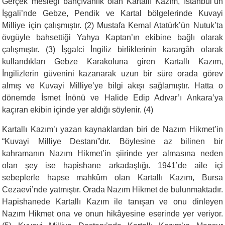
Gerçek mesleği bahçıvanlık olan Kartallı Kazım, İstanbul’un
İşgali’nde Gebze, Pendik ve Kartal bölgelerinde Kuvayi
Milliye için çalışmıştır. (2) Mustafa Kemal Atatürk’ün Nutuk’ta
övgüyle bahsettiği Yahya Kaptan’ın ekibine bağlı olarak
çalışmıştır. (3) İşgalci İngiliz birliklerinin karargâh olarak
kullandıkları Gebze Karakoluna giren Kartallı Kazım,
İngilizlerin güvenini kazanarak uzun bir süre orada görev
almış ve Kuvayi Milliye’ye bilgi akışı sağlamıştır. Hatta o
dönemde İsmet İnönü ve Halide Edip Adıvar’ı Ankara’ya
kaçıran ekibin içinde yer aldığı söylenir. (4)
Kartallı Kazım’ı yazan kaynaklardan biri de Nazım Hikmet’in
“Kuvayi Milliye Destanı”dır. Böylesine az bilinen bir
kahramanın Nazım Hikmet’in şiirinde yer almasına neden
olan şey ise hapishane arkadaşlığı. 1941’de aile içi
sebeplerle hapse mahkûm olan Kartallı Kazım, Bursa
Cezaevi’nde yatmıştır. Orada Nazım Hikmet de bulunmaktadır.
Hapishanede Kartallı Kazım ile tanışan ve onu dinleyen
Nazım Hikmet ona ve onun hikâyesine eserinde yer veriyor.