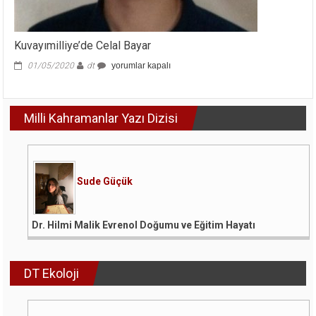
Kuvayımilliye’de Celal Bayar
Kuvayımilliye’de
01/05/2020
dt
yorumlar kapalı
Celal
Bayar
için
Milli Kahramanlar Yazı Dizisi
Sude Güçük
Dr. Hilmi Malik Evrenol Doğumu ve Eğitim Hayatı
DT Ekoloji