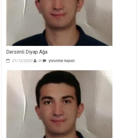
Dersimli Diyap Ağa
Dersimli
01/12/2020
dt
yorumlar kapalı
Diyap
Ağa
için