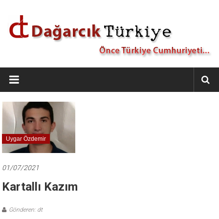
İçeriğe
geç
Dağarcık
Türkiye
Önce
Türkiye
Cumhuriyeti…
Uygar Özdemir
01/07/2021
Kartallı Kazım
Gönderen: dt