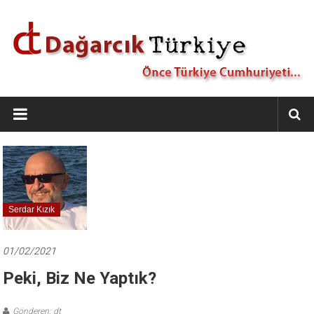
İçeriğe
geç
Dağarcık
Türkiye
Önce
Türkiye
Cumhuriyeti…
Serdar Kızık
01/02/2021
Peki, Biz Ne Yaptık?
Gönderen: dt