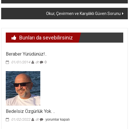
dolaşımı
Okur, Çevirmen ve Karşılıklı Güven Sorunu
Bunları da sevebilirsiniz
Beraber Yürüdünüz!..
01/01/2014
dt
0
Bedelsiz Özgürlük Yok. ..
Bedelsiz
01/02/2022
dt
yorumlar kapalı
Özgürlük