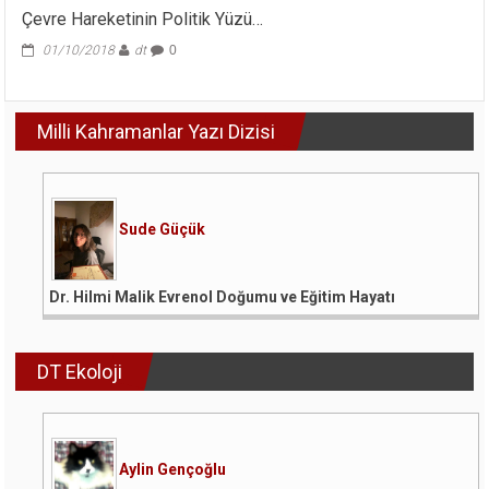
Yok.
Çevre Hareketinin Politik Yüzü…
..
için
01/10/2018
dt
0
Milli Kahramanlar Yazı Dizisi
Sude Güçük
Dr. Hilmi Malik Evrenol Doğumu ve Eğitim Hayatı
DT Ekoloji
Aylin Gençoğlu