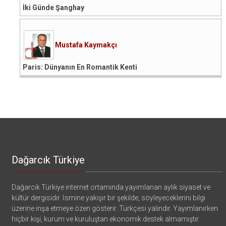
İki Günde Şanghay
Mustafa Kaymakçı
Paris: Dünyanın En Romantik Kenti
Dağarcık Türkiye
Dağarcık Türkiye internet ortamında yayımlanan aylık siyaset ve
kültür dergisidir. İsmine yakışır bir şekilde, söyleyeceklerini bilgi
üzerine inşa etmeye özen gösterir. Türkçesi yalındır. Yayımlanırken
hiçbir kişi, kurum ve kuruluştan ekonomik destek almamıştır.