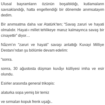
Ulusal bayramların özünün boşaltıldığı, kutlamaların
savsaklandığı, hatta engellendiği bir dönemde anımsatayım
dedim.
Bir anımsatma daha var Atatürk’ten; “Savaş zaruri ve hayati
olmalıdır. Hayat-ı millet tehlikeye maruz kalmayınca savaş bir
cinayettir” diyor…
Nâzım’ın “zaruri ve hayati” savaşı anlattığı Kuvayi Milliye
Destanı’ndan şu bölümle devam edelim:
“
sonra.
sonra, 30 ağustosta düşman kuvâyı külliyesi imha ve esir
olundu.
Esirler arasında general trikopis:
alaturka sopa yemiş bir temiz
ve sırmaları kopuk frenk uşağı..