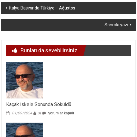
Yazı
İtalya Basınında Türkiye – Ağustos
dolaşımı
Sonraki yazı
Bunları da sevebilirsiniz
Kaçak İskele Sonunda Söküldü
Kaçak
01/09/2024
dt
yorumlar kapalı
İskele
Sonunda
Söküldü
için