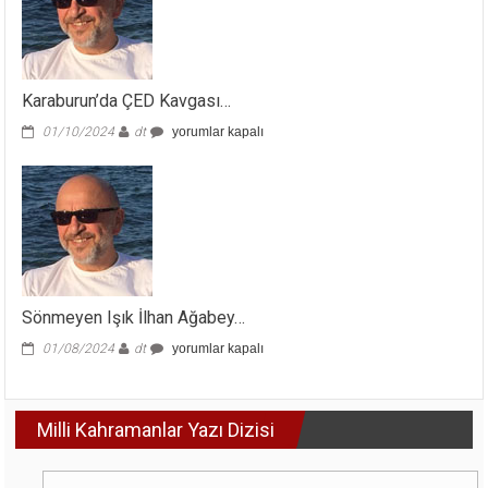
Karaburun’da ÇED Kavgası…
Karaburun’da
01/10/2024
dt
yorumlar kapalı
ÇED
Kavgası…
için
Sönmeyen Işık İlhan Ağabey…
Sönmeyen
01/08/2024
dt
yorumlar kapalı
Işık
İlhan
Ağabey…
Milli Kahramanlar Yazı Dizisi
için