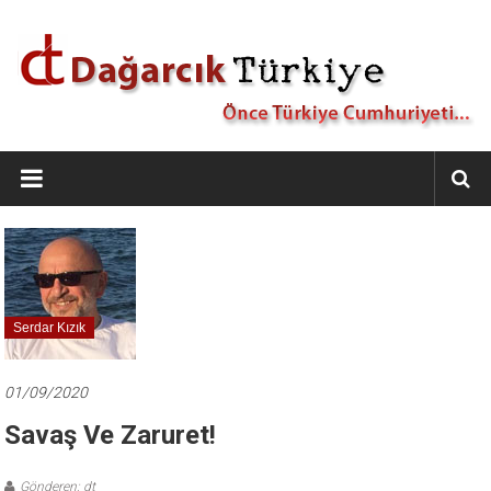
İçeriğe
geç
Dağarcık
Türkiye
Önce
Türkiye
Cumhuriyeti…
Serdar Kızık
01/09/2020
Savaş Ve Zaruret!
Gönderen: dt