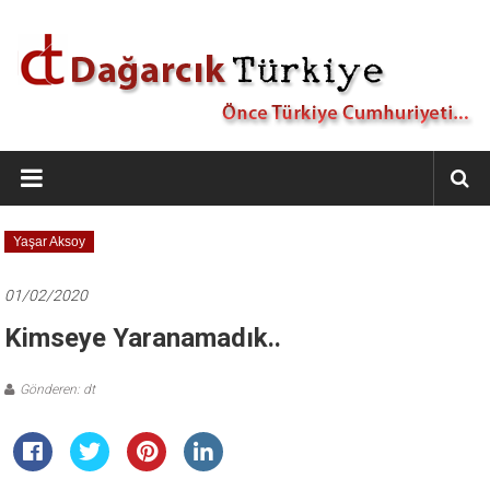
İçeriğe
geç
Dağarcık
Türkiye
Önce
Yaşar Aksoy
Türkiye
Cumhuriyeti…
01/02/2020
Kimseye Yaranamadık..
Gönderen: dt