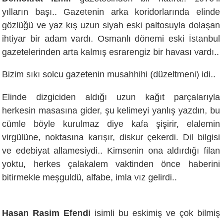
yılların başı.. Gazetenin arka koridorlarında elinde
gözlüğü ve yaz kış uzun siyah eski paltosuyla dolaşan
ihtiyar bir adam vardı. Osmanlı dönemi eski İstanbul
gazetelerinden arta kalmış esrarengiz bir havası vardı..
Bizim sıkı solcu gazetenin musahhihi (düzeltmeni) idi..
Elinde dizgiciden aldığı uzun kağıt parçalarıyla
herkesin masasına gider, şu kelimeyi yanlış yazdın, bu
cümle böyle kurulmaz diye kafa şişirir, elalemin
virgülüne, noktasına karışır, diskur çekerdi. Dil bilgisi
ve edebiyat allamesiydi.. Kimsenin ona aldırdığı filan
yoktu, herkes çalakalem vaktinden önce haberini
bitirmekle meşguldü, alfabe, imla vız gelirdi..
Hasan Rasim Efendi
isimli bu eskimiş ve çok bilmiş