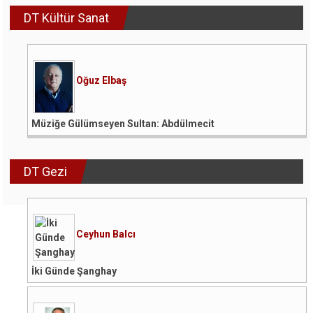
DT Kültür Sanat
Oğuz Elbaş
Müziğe Gülümseyen Sultan: Abdülmecit
DT Gezi
Ceyhun Balcı
İki Günde Şanghay