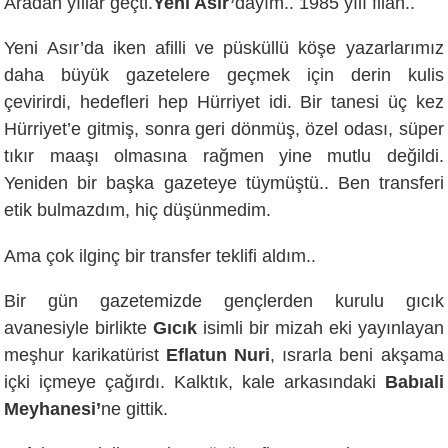
Aradan yıllar geçti.
Yeni Asır’
dayım.. 1985 yılı filan..
Yeni Asır’da iken afilli ve püsküllü köşe yazarlarımız
daha büyük gazetelere geçmek için derin kulis
çevirirdi, hedefleri hep Hürriyet idi. Bir tanesi üç kez
Hürriyet’e gitmiş, sonra geri dönmüş, özel odası, süper
tıkır maaşı olmasına rağmen yine mutlu değildi.
Yeniden bir başka gazeteye tüymüştü.. Ben transferi
etik bulmazdım, hiç düşünmedim.
Ama çok ilginç bir transfer teklifi aldım..
Bir gün gazetemizde gençlerden kurulu gıcık
avanesiyle birlikte
Gıcık
isimli bir mizah eki yayınlayan
meşhur karikatürist
Eflatun Nuri
, ısrarla beni akşama
içki içmeye çağırdı. Kalktık, kale arkasındaki
Babıali
Meyhanesi’
ne gittik.