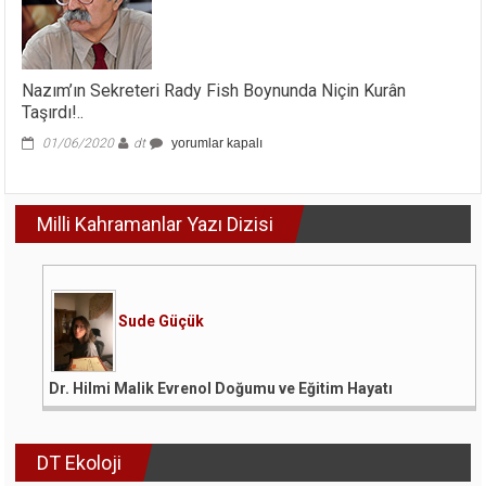
için
Nazım’ın Sekreteri Rady Fish Boynunda Niçin Kurân
Taşırdı!..
Nazım’ın
01/06/2020
dt
yorumlar kapalı
Sekreteri
Rady
Fish
Milli Kahramanlar Yazı Dizisi
Boynunda
Niçin
Kurân
Taşırdı!..
için
Sude Güçük
Dr. Hilmi Malik Evrenol Doğumu ve Eğitim Hayatı
DT Ekoloji