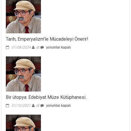
Tarih, Emperyalizm’le Mücadeleyi Önerir!
Tarih,
01/08/2024
dt
yorumlar kapalı
Emperyalizm’le
Mücadeleyi
Önerir!
için
Bir ütopya: Edebiyat Müze Kütüphanesi..
Bir
01/10/2021
dt
yorumlar kapalı
ütopya:
Edebiyat
Müze
Kütüphanesi..