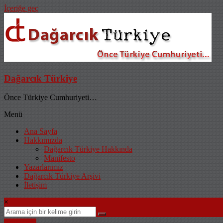
İçeriğe geç
Dağarcık Türkiye
Önce Türkiye Cumhuriyeti…
Menü
Ana Sayfa
Hakkımızda
Dağarcık Türkiye Hakkında
Manifesto
Yazarlarımız
Dağarcık Türkiye Arşivi
İletişim
×
Anıl Kıral