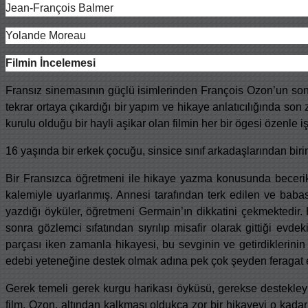
Jean-François Balmer
Yolande Moreau
Filmin İncelemesi
Fransız sinemasının güçlü isimlerinden François Ozon’un son y
tekrar ortaya çıkardığı bir yapım ve hikaye anlatıcılığında so
kurulu olduğu bir hayli aşikar olan filmin her bir ögesi özenle i
16 yaşında bir erkek çocuğu, sinsice sınıf arkadaşlarından bi
Bir Fransızca öğretmeni ile hikaye yazma konusunda beceri
kalemiyle uyarlanmış. Annesi tarafından terk edilen ve babası
yazdığı öyküler, öğretmeni Germain’ın dikkatini çekmektedir
sonra gözlemci sıfatından sıyrılıp misafir olarak gittiği evd
parçası iken zamanla hikayesi, bu sevginin ve getirdiklerinin
edebi yeteneğine destek olmak adına pek çok şeyden feragat 
Gerek temeli gerek kurgu harikası öyküsü, gerekse destekley
film. Ozon, altından kalkması oldukça zor bir hikayeyi o kadar