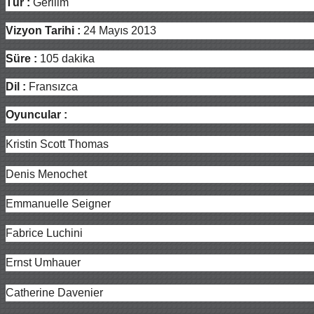
Tür :
Gerilim
Vizyon Tarihi :
24 Mayıs 2013
Süre :
105 dakika
Dil
:
Fransızca
Oyuncular :
Kristin Scott Thomas
Denis Menochet
Emmanuelle Seigner
Fabrice Luchini
Ernst Umhauer
Catherine Davenier