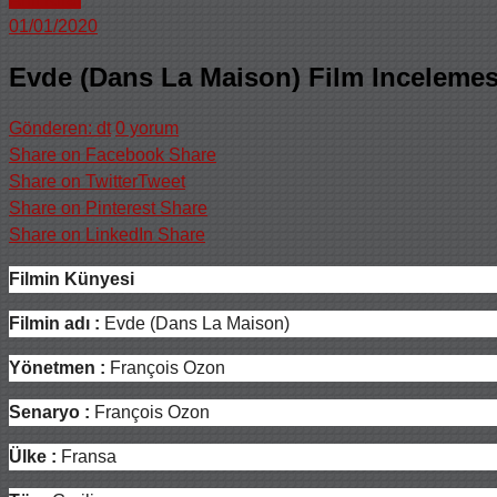
01/01/2020
Evde (Dans La Maison) Film Incelemes
Gönderen: dt
0 yorum
Share on Facebook
Share
Share on Twitter
Tweet
Share on Pinterest
Share
Share on LinkedIn
Share
Filmin Künyesi
Filmin adı :
Evde (Dans La Maison)
Yönetmen :
François Ozon
Senaryo :
François Ozon
Ülke :
Fransa