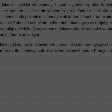
ıcı kılarak seyirciyi rahatlatmayı başaran yönetmen, olay örgüs
disine yedirerek çekici bir yöntem seçmiş. Orta sınıf bir ai
müz sinemasında pek sık rastlanmayacak kadar cesur bir adım a
omas ve Fabrice Luchini’nin birbirlerini tamamlayıcı ve doğal per
 ve takip edilebilirliği açısından oldukça rahat bir atmosfer ya
an da önem arz ediyor.
ison, Ozon’un finali beklenen vuruculukta kotaramayışıyla haf
rını bir ev ile sınırlayıp salt bir gözlem hikayesi sunan Franç