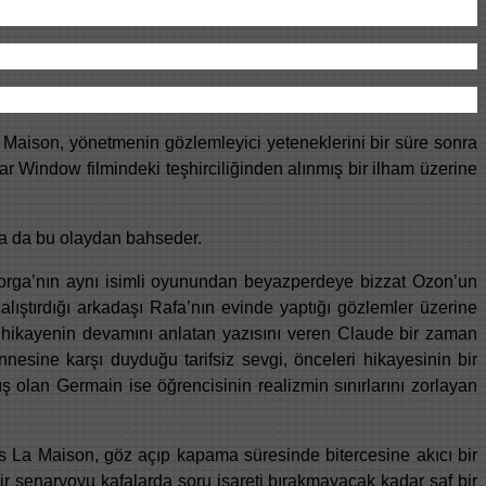
a Maison, yönetmenin gözlemleyici yeteneklerini bir süre sonra
ar Window filmindeki teşhirciliğinden alınmış bir ilham üzerine
da da bu olaydan bahseder.
orga’nın aynı isimli oyunundan beyazperdeye bizzat Ozon’un
alıştırdığı arkadaşı Rafa’nın evinde yaptığı gözlemler üzerine
e hikayenin devamını anlatan yazısını veren Claude bir zaman
nnesine karşı duyduğu tarifsiz sevgi, önceleri hikayesinin bir
ş olan Germain ise öğrencisinin realizmin sınırlarını zorlayan
s La Maison, göz açıp kapama süresinde bitercesine akıcı bir
bir senaryoyu kafalarda soru işareti bırakmayacak kadar saf bir