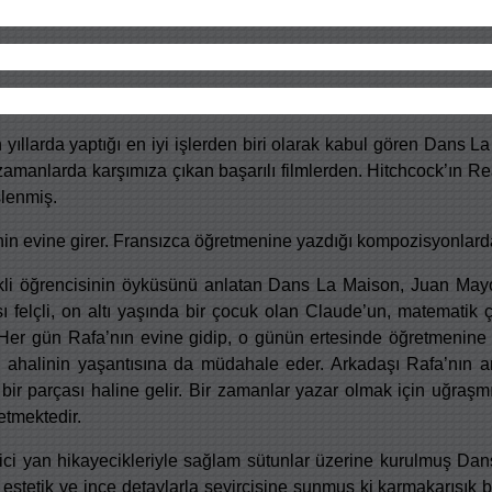
ıllarda yaptığı en iyi işlerden biri olarak kabul gören Dans L
n zamanlarda karşımıza çıkan başarılı filmlerden. Hitchcock’ın Re
şlenmiş.
rinin evine girer. Fransızca öğretmenine yazdığı kompozisyonlar
kli öğrencisinin öyküsünü anlatan Dans La Maison, Juan May
 felçli, on altı yaşında bir çocuk olan Claude’un, matematik ç
. Her gün Rafa’nın evine gidip, o günün ertesinde öğretmenin
eki ahalinin yaşantısına da müdahale eder. Arkadaşı Rafa’nın a
 bir parçası haline gelir. Bir zamanlar yazar olmak için uğraşmı
etmektedir.
ici yan hikayecikleriyle sağlam sütunlar üzerine kurulmuş Dan
 estetik ve ince detaylarla seyircisine sunmuş ki karmakarışık 