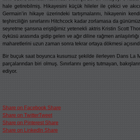
hale getirebilmiş. Hikayesini küçük hileler ile çekici ve ak
Germain’in hikaye üzerindeki tartışmalarını, hikayenin ken
teşhirciliğin sınırlarını Hitchcock kadar zorlamasa da günü
seyretme şansına eriştiğimiz yetenekli aktris Kristin Scott Th
öyküsü arasında gidip gelen ve ağır diline rağmen anlaşılırlığı
maharetlerini uzun zaman sonra tekrar ortaya dökmesi açısınd
Bir buçuk saat boyunca kusursuz şekilde ilerleyen Dans La Ma
parçalarından biri olmuş. Sınırlarını geniş tutmayan, bakışla
ediyor.
Share on Facebook
Share
Share on Twitter
Tweet
Share on Pinterest
Share
Share on LinkedIn
Share