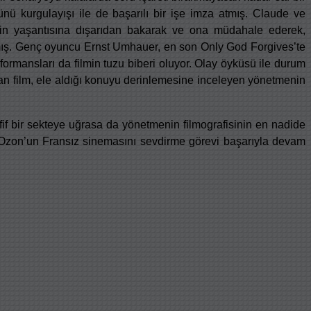
ünü kurgulayışı ile de başarılı bir işe imza atmış. Claude ve
lenin yaşantısına dışarıdan bakarak ve ona müdahale ederek,
tmış. Genç oyuncu Ernst Umhauer, en son Only God Forgives’te
formansları da filmin tuzu biberi oluyor. Olay öyküsü ile durum
ratan film, ele aldığı konuyu derinlemesine inceleyen yönetmenin
if bir sekteye uğrasa da yönetmenin filmografisinin en nadide
ois Ozon’un Fransız sinemasını sevdirme görevi başarıyla devam