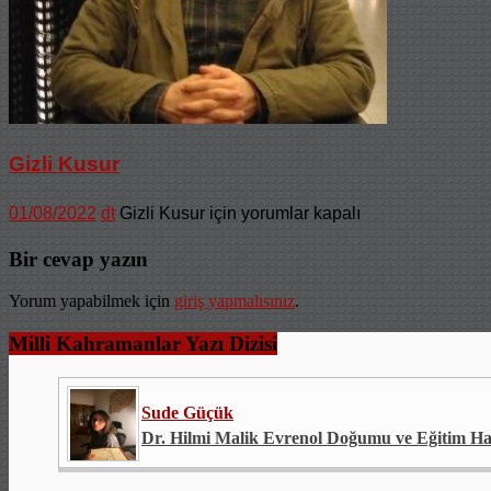
Gizli Kusur
01/08/2022
dt
Gizli Kusur için
yorumlar kapalı
Bir cevap yazın
Yorum yapabilmek için
giriş yapmalısınız
.
Milli Kahramanlar Yazı Dizisi
Sude Güçük
Dr. Hilmi Malik Evrenol Doğumu ve Eğitim Ha