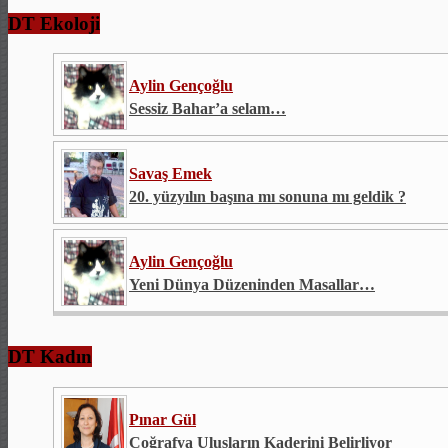
DT Ekoloji
Aylin Gençoğlu
Sessiz Bahar’a selam…
Savaş Emek
20. yüzyılın başına mı sonuna mı geldik ?
Aylin Gençoğlu
Yeni Dünya Düzeninden Masallar…
DT Kadın
Pınar Gül
Coğrafya Ulusların Kaderini Belirliyor