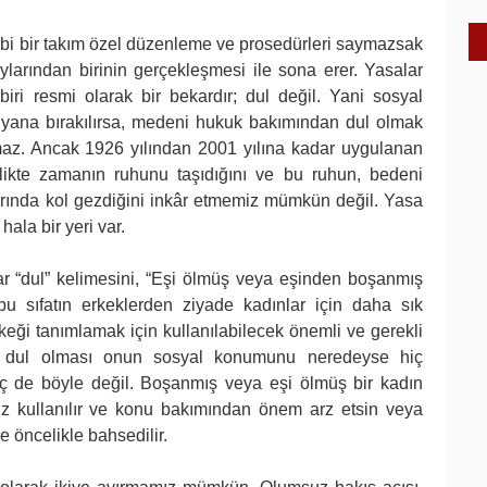
ibi bir takım özel düzenleme ve prosedürleri saymazsak
larından birinin gerçekleşmesi ile sona erer. Yasalar
ri resmi olarak bir bekardır; dul değil. Yani sosyal
ir yana bırakılırsa, medeni hukuk bakımından dul olmak
maz. Ancak 1926 yılından 2001 yılına kadar uygulanan
rlikte zamanın ruhunu taşıdığını ve bu ruhun, bedeni
rında kol gezdiğini inkâr etmemiz mümkün değil. Yasa
ala bir yeri var.
r “dul” kelimesini, “Eşi ölmüş veya eşinden boşanmış
bu sıfatın erkeklerden ziyade kadınlar için daha sık
erkeği tanımlamak için kullanılabilecek önemli ve gerekli
in dul olması onun sosyal konumunu neredeyse hiç
iç de böyle değil. Boşanmış veya eşi ölmüş bir kadın
siz kullanılır ve konu bakımından önem arz etsin veya
 öncelikle bahsedilir.