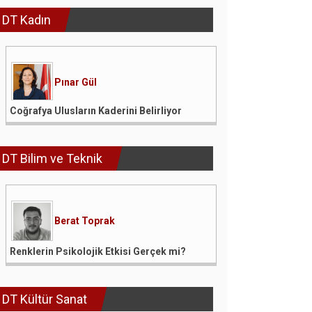
DT Kadın
Pınar Gül
Coğrafya Ulusların Kaderini Belirliyor
DT Bilim ve Teknik
Berat Toprak
Renklerin Psikolojik Etkisi Gerçek mi?
DT Kültür Sanat