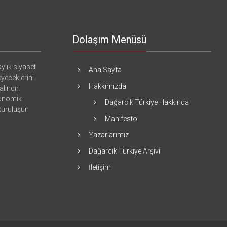
Dolaşım Menüsü
ylık siyaset
Ana Sayfa
eyeceklerini
Hakkımızda
lındır.
konomik
Dağarcık Türkiye Hakkında
 kuruluşun
Manifesto
Yazarlarımız
Dağarcık Türkiye Arşivi
İletişim