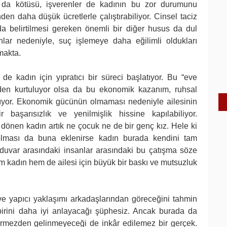
 da kötüsü, işverenler de kadının bu zor durumunu
nden daha düşük ücretlerle çalıştırabiliyor. Cinsel taciz
a belirtilmesi gereken önemli bir diğer husus da dul
lar nedeniyle, suç işlemeye daha eğilimli oldukları
makta.
e kadın için yıpratıcı bir süreci başlatıyor. Bu “eve
inden kurtuluyor olsa da bu ekonomik kazanım, ruhsal
ıyor. Ekonomik gücünün olmaması nedeniyle ailesinin
aşarısızlık ve yenilmişlik hissine kapılabiliyor.
dönen kadın artık ne çocuk ne de bir genç kız. Hele ki
olması da buna eklenirse kadın burada kendini tam
rt duvar arasındaki insanlar arasındaki bu çatışma söze
m kadın hem de ailesi için büyük bir baskı ve mutsuzluk
ve yapıcı yaklaşımı arkadaşlarından göreceğini tahmin
rbirini daha iyi anlayacağı şüphesiz. Ancak burada da
örmezden gelinmeyeceği de inkâr edilemez bir gerçek.