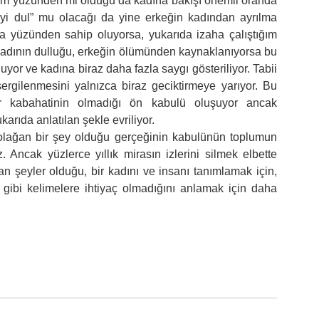
üm yüzünden mi olduğu da kadına bakışı önemli oranda
“iyi dul” mu olacağı da yine erkeğin kadından ayrılma
a yüzünden sahip oluyorsa, yukarıda izaha çalıştığım
adının dulluğu, erkeğin ölümünden kaynaklanıyorsa bu
or ve kadına biraz daha fazla saygı gösteriliyor. Tabii
sergilenmesini yalnızca biraz geciktirmeye yarıyor. Bu
r kabahatinin olmadığı ön kabulü oluşuyor ancak
arıda anlatılan şekle evriliyor.
 olağan bir şey olduğu gerçeğinin kabulünün toplumun
 Ancak yüzlerce yıllık mirasın izlerini silmek elbette
 şeyler olduğu, bir kadını ve insanı tanımlamak için,
 gibi kelimelere ihtiyaç olmadığını anlamak için daha