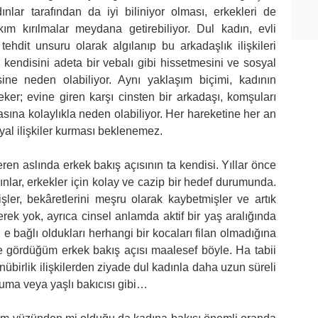
nlar tarafından da iyi biliniyor olması, erkekleri de
kım kırılmalar meydana getirebiliyor. Dul kadın, evli
tehdit unsuru olarak algılanıp bu arkadaşlık ilişkileri
 kendisini adeta bir vebalı gibi hissetmesini ve sosyal
sine neden olabiliyor. Aynı yaklaşım biçimi, kadının
eker; evine giren karşı cinsten bir arkadaşı, komşuları
ına kolaylıkla neden olabiliyor. Her hareketine her an
yal ilişkiler kurması beklenemez.
eren aslında erkek bakış açısının ta kendisi. Yıllar önce
dınlar, erkekler için kolay ve cazip bir hedef durumunda.
er, bekâretlerini meşru olarak kaybetmişler ve artık
rek yok, ayrıca cinsel anlamda aktif bir yaş aralığında
, e bağlı oldukları herhangi bir kocaları filan olmadığına
e gördüğüm erkek bakış açısı maalesef böyle. Ha tabii
nübirlik ilişkilerden ziyade dul kadınla daha uzun süreli
kuma veya yaşlı bakıcısı gibi…