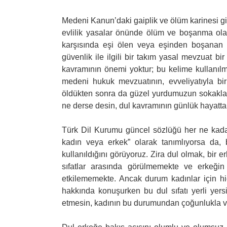
Medeni Kanun’daki gaiplik ve ölüm karinesi g
evlilik yasalar önünde ölüm ve boşanma olay
karşısında eşi ölen veya eşinden boşanan bi
güvenlik ile ilgili bir takım yasal mevzuat b
kavramının önemi yoktur; bu kelime kullanıl
medeni hukuk mevzuatının, evveliyatıyla bi
öldükten sonra da güzel yurdumuzun sokakla
ne derse desin, dul kavramının günlük hayatta h
Türk Dil Kurumu güncel sözlüğü her ne kada
kadın veya erkek” olarak tanımlıyorsa da, 
kullanıldığını görüyoruz. Zira dul olmak, bir 
sıfatlar arasında görülmemekte ve erkeğ
etkilememekte. Ancak durum kadınlar için h
hakkında konuşurken bu dul sıfatı yerli yer
etmesin, kadının bu durumundan çoğunlukla ve