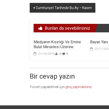
Yazı
Cumhuriyet Tarihinde Bu Ay – Kasım
dolaşımı
Bunları da sevebilirsiniz
Medyanın Kısırlığı Ve Emine
Bayan Yanı
Bulut Meselesi Üzerine
01/11/20
01/10/2019
dt
0
Bir cevap yazın
Yorum yapabilmek için
giriş yapmalısınız
.