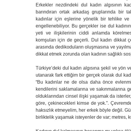
Erkekler nezdindeki dul kadın algısının kadı
barındıran ortak arkadaş gruplarında bir ta
kadınlar için eşlerine yönelik bir tehlike ve 
engellenebiliyor. Bu gerçekler ise dul kadının
yeti ve ilişkilerinin ciddi anlamda körelme
komşuları için de geçerli. Dul kadın dikkat ç
arasında dedikoduların oluşmasına ve yayılmas
dikkat etmek zorunda olan kadının sağlıklı sos
Türkiye’deki dul kadın algısına şekil ve yön v
utanarak fark ettiğim bir gerçek olarak dul ka
“Bu kadınlar ne de olsa daha önce evlenmişl
kendilerini saklamalarına ve sakınmalarına ge
olduklarından cinsel ilişki yaşamak da isterler
göre, çekinecekleri kimse de yok.”. Çevremd
haksızlık etmeyelim, her erkek böyle değil. Gü
birliktelik yaşamak isteyenler de var; metres, 