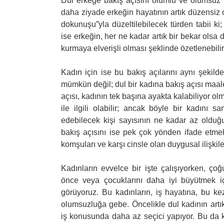
Dul erkeğe bakış açısını olumlu ve olumsuz
daha ziyade erkeğin hayatının artık düzensiz olu
dokunuşu”yla düzeltilebilecek türden tabii k
ise erkeğin, her ne kadar artık bir bekar olsa
kurmaya elverişli olması şeklinde özetlenebilir
Kadın için ise bu bakış açılarını aynı şekild
mümkün değil; dul bir kadına bakış açısı maa
açısı, kadının tek başına ayakta kalabiliyor o
ile ilgili olabilir; ancak böyle bir kadını 
edebilecek kişi sayısının ne kadar az oldu
bakış açısını ise pek çok yönden ifade etmek
komşuları ve karşı cinsle olan duygusal ilişk
Kadınların evvelce bir işte çalışıyorken, ç
önce veya çocuklarını daha iyi büyütmek içi
görüyoruz. Bu kadınların, iş hayatına, bu kez
olumsuzluğa gebe. Öncelikle dul kadının art
iş konusunda daha az seçici yapıyor. Bu da ka