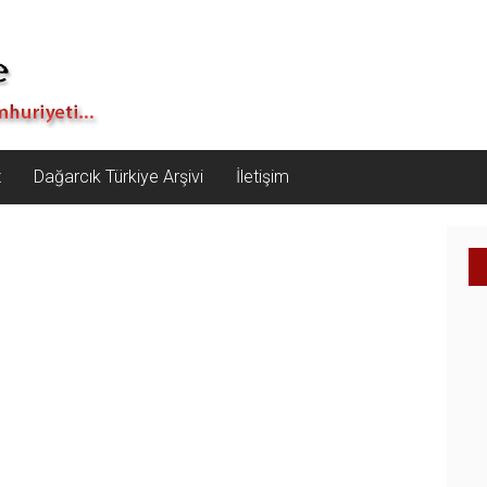
z
Dağarcık Türkiye Arşivi
İletişim