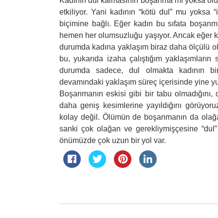
Kadının dul kalmasının boşanma mı yoksa öl
etkiliyor. Yani kadının “kötü dul” mu yoksa 
biçimine bağlı. Eğer kadın bu sıfata boşanm
hemen her olumsuzluğu yaşıyor. Ancak eğer k
durumda kadına yaklaşım biraz daha ölçülü oluy
bu, yukarıda izaha çalıştığım yaklaşımların 
durumda sadece, dul olmakta kadının bi
devamındaki yaklaşım süreç içerisinde yine yuk
Boşanmanın eskisi gibi bir tabu olmadığını,
daha geniş kesimlerine yayıldığını görüyoruz.
kolay değil. Ölümün de boşanmanın da olağan
sanki çok olağan ve gerekliymişçesine “dul”
önümüzde çok uzun bir yol var.