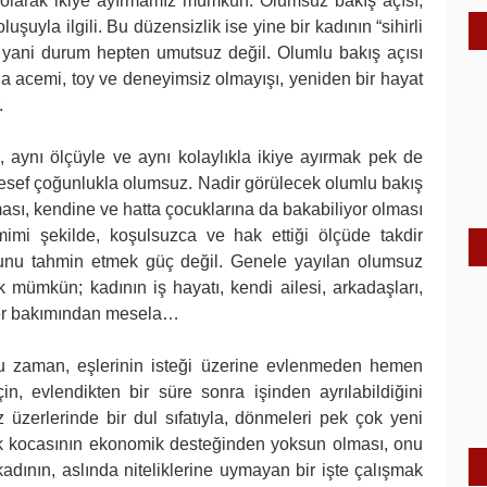
 olarak ikiye ayırmamız mümkün. Olumsuz bakış açısı,
şuyla ilgili. Bu düzensizlik ise yine bir kadının “sihirli
i; yani durum hepten umutsuz değil. Olumlu bakış açısı
 da acemi, toy ve deneyimsiz olmayışı, yeniden bir hayat
.
e, aynı ölçüyle ve aynı kolaylıkla ikiye ayırmak pek de
lesef çoğunlukla olumsuz. Nadir görülecek olumlu bakış
lması, kendine ve hatta çocuklarına da bakabiliyor olması
samimi şekilde, koşulsuzca ve hak ettiği ölçüde takdir
ğunu tahmin etmek güç değil. Genele yayılan olumsuz
 mümkün; kadının iş hayatı, kendi ailesi, arkadaşları,
iler bakımından mesela…
oğu zaman, eşlerinin isteği üzerine evlenmeden hemen
n, evlendikten bir süre sonra işinden ayrılabildiğini
 üzerlerinde bir dul sıfatıyla, dönmeleri pek çok yeni
ık kocasının ekonomik desteğinden yoksun olması, onu
dının, aslında niteliklerine uymayan bir işte çalışmak