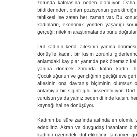
zorunda kalmasına neden olabiliyor. Daha
bildiklerinden, onları pozisyonun gerektirdiği
tehlikesi ise zaten her zaman var. Bu konud
kadınların, ekonomik yönden yaşadığı sorun
gerçeği; nitekim araştırmalar da bunu doğrula
Dul kadının kendi ailesinin yanına dönmesi d
dönüş”le kadın, bir kısım zorunlu giderler
anlamdaki kayıplar yanında pek önemsiz kal
yanına dönmek zorunda kalan kadın, bir b
Çocukluğunun ve gençliğinin geçtiği eve geri 
ailesinin ona davranış biçiminin olumsuz 
anlamıyla bir sığıntı gibi hissedebiliyor. Dö
vurulsun ya da yalnız beden dilinde kalsın, he
kaynağı haline dönüşüyor.
Kadının bu süre zarfında aslında en olumlu 
edebiliriz. Akran ve duygudaş insanların bi
kadının üzerindeki dul etiketinin tamamen g