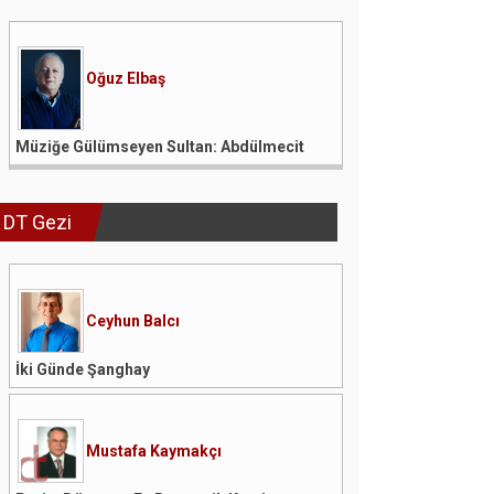
Oğuz Elbaş
Müziğe Gülümseyen Sultan: Abdülmecit
DT Gezi
Ceyhun Balcı
İki Günde Şanghay
Mustafa Kaymakçı