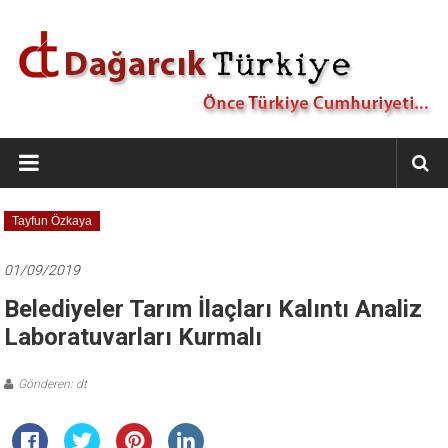
İçeriğe
geç
Dağarcık
Türkiye
Önce
Tayfun Özkaya
Türkiye
Cumhuriyeti…
01/09/2019
Belediyeler Tarım İlaçları Kalıntı Analiz
Laboratuvarları Kurmalı
Gönderen: dt