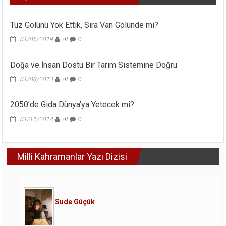
Tuz Gölünü Yok Ettik, Sıra Van Gölünde mi?
01/05/2019
dt
0
Doğa ve İnsan Dostu Bir Tarım Sistemine Doğru
01/08/2013
dt
0
2050’de Gıda Dünya’ya Yetecek mi?
01/11/2014
dt
0
Milli Kahramanlar Yazı Dizisi
Sude Güçük