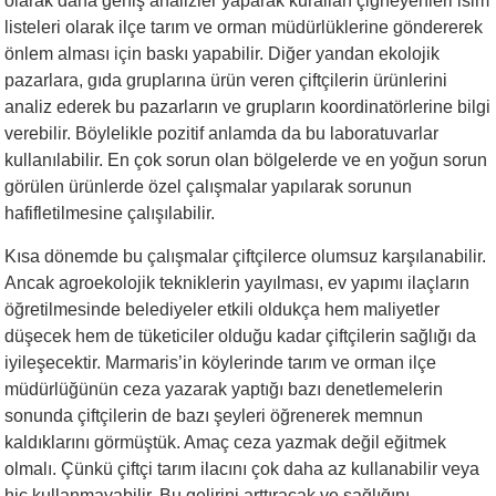
olarak daha geniş analizler yaparak kuralları çiğneyenleri isim
listeleri olarak ilçe tarım ve orman müdürlüklerine göndererek
önlem alması için baskı yapabilir. Diğer yandan ekolojik
pazarlara, gıda gruplarına ürün veren çiftçilerin ürünlerini
analiz ederek bu pazarların ve grupların koordinatörlerine bilgi
verebilir. Böylelikle pozitif anlamda da bu laboratuvarlar
kullanılabilir. En çok sorun olan bölgelerde ve en yoğun sorun
görülen ürünlerde özel çalışmalar yapılarak sorunun
hafifletilmesine çalışılabilir.
Kısa dönemde bu çalışmalar çiftçilerce olumsuz karşılanabilir.
Ancak agroekolojik tekniklerin yayılması, ev yapımı ilaçların
öğretilmesinde belediyeler etkili oldukça hem maliyetler
düşecek hem de tüketiciler olduğu kadar çiftçilerin sağlığı da
iyileşecektir. Marmaris’in köylerinde tarım ve orman ilçe
müdürlüğünün ceza yazarak yaptığı bazı denetlemelerin
sonunda çiftçilerin de bazı şeyleri öğrenerek memnun
kaldıklarını görmüştük. Amaç ceza yazmak değil eğitmek
olmalı. Çünkü çiftçi tarım ilacını çok daha az kullanabilir veya
hiç kullanmayabilir. Bu gelirini arttıracak ve sağlığını