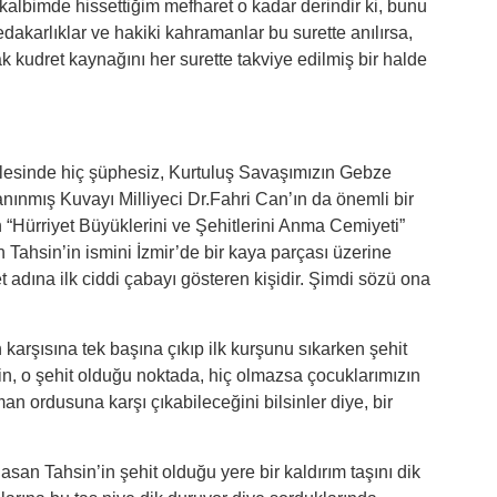
albimde hissettiğim mefharet o kadar derindir ki, bunu
dakarlıklar ve hakiki kahramanlar bu surette anılırsa,
k kudret kaynağını her surette takviye edilmiş bir halde
esinde hiç şüphesiz, Kurtuluş Savaşımızın Gebze
nınmış Kuvayı Milliyeci Dr.Fahri Can’ın da önemli bir
an “Hürriyet Büyüklerini ve Şehitlerini Anma Cemiyeti”
Tahsin’in ismini İzmir’de bir kaya parçası üzerine
t adına ilk ciddi çabayı gösteren kişidir. Şimdi sözü ona
n karşısına tek başına çıkıp ilk kurşunu sıkarken şehit
n, o şehit olduğu noktada, hiç olmazsa çocuklarımızın
man ordusuna karşı çıkabileceğini bilsinler diye, bir
san Tahsin’in şehit olduğu yere bir kaldırım taşını dik