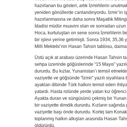
hazırlanan bu gösteri, artık İzmirlilerin unut
yeniden gönüllerde canlandırıyordu. İzmir’in iş
hazırlanmasına ve daha sonra Maşatlık Mitingi’n
İdadisi müdür muavini olan ve sonradan uzun 
Hoca, kurtuluştan on sene sonra İzmirlilerin 
bir işlevi yerine getirmişti. Sonra 1934, 35,36
Milli Mektebi’nin Hasan Tahsin tablosu, daima 9
Üstü açık at arabası üzerinde Hasan Tahsin tab
sehpa üzerinde göğüslerinde “15 Mayıs” yazılı
dururdu. Bu kızlar, Yunanistan’ı temsil etmekte
vaziyette ve göğsünde “İzmir” yazılı siyahlara 
ayakları dibinde Türk halkını temsil eden ihti
yatardı. Hasta rolünde yerde yatan kız öğrenci
Ayakta duran ve süngüsünü çekmiş bir Yunan as
bir vaziyette dimdik dururdu. Kızların sağınd
vaziyette başı önde dururdu. Kortej tam Kon
toplanmış halkın alkışları arasında Hasan Tah
öldürürdü.