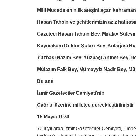
Milli Mücadelenin ilk ateşini a
ç
an kahraman 
Hasan Tahsin ve şehitlerimizin aziz hatırası
Gazeteci Hasan Tahsin Bey, Miralay Süleym
Kaymakam Doktor Şükrü Bey, Kolağası Hüs
Yüzbaşı
Naz
ım Bey, Yüzbaşı Ahmet Bey, Do
Mülazım Faik Bey, Mümeyyiz Nadir Bey, M
Bu anıt
İzmir Gazeteciler Cemiyeti’nin
Çağrısı üzerine millet
ç
e ger
ç
ekleştirilmiş
tir
15 May
ı
s 1974
70’li yıllarda İzmir Gazeteciler Cemiyeti, Emp
Ordusu’na karşı ilk kurşunu atan meslektaşları