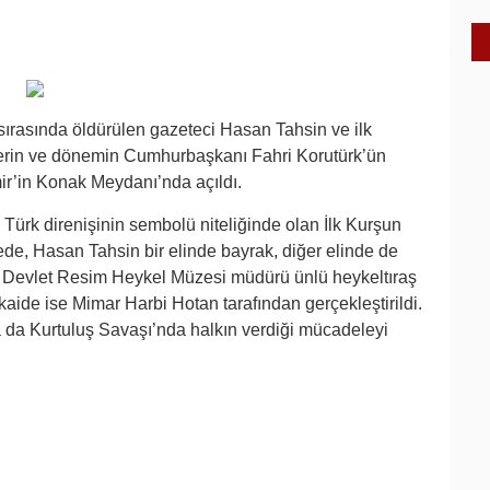
ırasında öldürülen gazeteci Hasan Tahsin ve ilk
lilerin ve dönemin Cumhurbaşkanı Fahri Korutürk’ün
mir’in Konak Meydanı’nda açıldı.
Türk direnişinin sembolü niteliğinde olan İlk Kurşun
ede, Hasan Tahsin bir elinde bayrak, diğer elinde de
 İzmir Devlet Resim Heykel Müzesi müdürü ünlü heykeltıraş
kaide ise Mimar Harbi Hotan tarafından gerçekleştirildi.
da da Kurtuluş Savaşı’nda halkın verdiği mücadeleyi