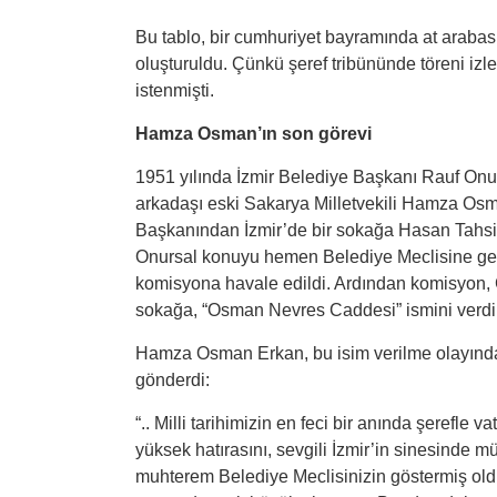
Bu tablo, bir cumhuriyet bayramında at araba
oluşturuldu. Çünkü şeref tribününde töreni iz
istenmişti.
Hamza Osman’ın son g
ö
revi
1951 yılında İzmir Belediye Başkanı Rauf Onu
arkadaşı eski Sakarya Milletvekili Hamza Osm
Başkanından İzmir’de bir sokağa Hasan Tahsin 
Onursal konuyu hemen Belediye Meclisine getir
komisyona havale edildi. Ardından komisyon,
sokağa, “Osman Nevres Caddesi” ismini verdi
Hamza Osman Erkan, bu isim verilme olayında
gönderdi:
“.. Milli tarihimizin en feci bir anında şerefle
yüksek hatırasını, sevgili İzmir’in sinesinde
muhterem Belediye Meclisinizin göstermiş ol