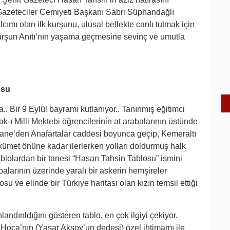
 Gazeteciler Cemiyeti Başkanı Sabri Süphandağlı
lcımı olan ilk kurşunu, ulusal bellekte canlı tutmak için
Kurşun Anıtı’nın yaşama geçmesine sevinç ve umutla
osu
.. Bir 9 Eylül bayramı kutlanıyor.. Tanınmış eğitimci
k-ı Milli Mektebi öğrencilerinin at arabalarının üstünde
mahane’den Anafartalar caddesi boyunca geçip, Kemeraltı
met önüne kadar ilerlerken yolları doldurmuş halk
tablolardan bir tanesi “Hasan Tahsin Tablosu” ismini
alarının üzerinde yaralı bir askerin hemşireler
osu ve elinde bir Türkiye haritası olan kızın temsil ettiği
ndırıldığını gösteren tablo, en çok ilgiyi çekiyor.
 Hoca’nın (Yaşar Aksoy’un dedesi) özel ihtimamı ile