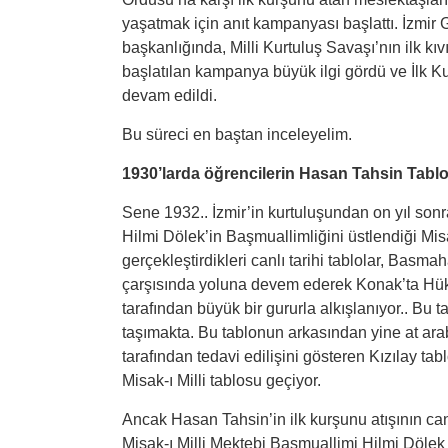
yaşatmak için anıt kampanyası başlattı. İzmir
başkanlığında, Milli Kurtuluş Savaşı’nın ilk kıvı
başlatılan kampanya büyük ilgi gördü ve İlk 
devam edildi.
Bu süreci en baştan inceleyelim.
1930’larda öğrencilerin Hasan Tahsin Tabl
Sene 1932.. İzmir’in kurtuluşundan on yıl sonra
Hilmi Dölek’in Başmuallimliğini üstlendiği Misa
gerçekleştirdikleri canlı tarihi tablolar, Bas
çarşısında yoluna devem ederek Konak’ta Hükü
tarafından büyük bir gururla alkışlanıyor.. Bu 
taşımakta. Bu tablonun arkasından yine at arab
tarafından tedavi edilişini gösteren Kızılay tabl
Misak-ı Milli tablosu geçiyor.
Ancak Hasan Tahsin’in ilk kurşunu atışının canla
Misak-ı Milli Mektebi Başmuallimi Hilmi Dölek