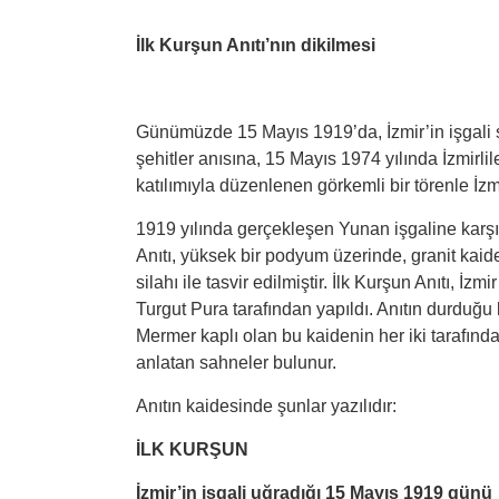
İlk Kurş
un An
ıtı’nın dikilmesi
Günümüzde 15 Mayıs 1919’da, İzmir’in işgali s
şehitler anısına, 15 Mayıs 1974 yılında İzmir
katılımıyla düzenlenen görkemli bir törenle İz
1919 yılında gerçekleşen Yunan işgaline karşı 
Anıtı, yüksek bir podyum üzerinde, granit kaid
silahı ile tasvir edilmiştir. İlk Kurşun Anıtı,
Turgut Pura tarafından yapıldı. Anıtın durduğu 
Mermer kaplı olan bu kaidenin her iki tarafın
anlatan sahneler bulunur.
Anıtın kaidesinde şunlar yazılıdır:
İLK KURŞUN
İzmir’
in i
şgali uğradığı
15 May
ı
s 1919 g
ünü