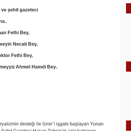
ve şehit gazeteci
na..
an Fethi Bey,
eyin Necati Bey,
ktor Fethi Bey,
ümeyyiz Ahmet Hamdi Bey..
eryalizmin desteği ile İzmir’i işgale başlayan Yunan
 Şehit Gazeteci Hasan Tahsin’in aziz hatırasını