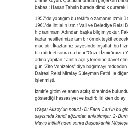
olarak koyun. Çocuklar oradan geçerken babala
babası; Hasan Tahsin burada dimdik durarak ilk
1957’de yaptığım bu teklife o zamanın İzmir Bel
1961’de ihtilalin İzmir Vali ve Belediye Reis
hiç tanımam. Adından başka bilgim yoktur. F
kadar nesillerimize tam bir örnek teşkil edece
muciptir. İkazlarınız sayesinde inşallah bu hi
bir müddet sonra da beni “Güzel İzmir’imizin Yu
adına yapılan ” anıtın açılış törenine davet e
gün “Zito Venizelos” diye bağırmayı reddeden 
Dairesi Reisi Miralay Süleyman Fethi ile diğer
işlenmişti.
İzmir’e gittim ve anıtın açılış töreninde bulund
gösterdiği hassasiyet ve kadirbilirlikten dolayı
(
Yaşar Aksoy’un notu:1- Dr.Fahri Can’ın bu giri
sayısında kendi ağzından anlatılmıştır, 2- Bur
Mayıs İhtilali’nden sonra Başbakanlık Müsteşar