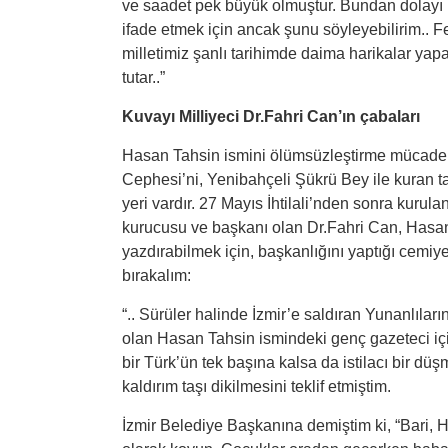
ve saadet pek büyük olmuştur. Bundan dolayı k
ifade etmek için ancak şunu söyleyebilirim.. Fe
milletimiz şanlı tarihimde daima harikalar yapa
tutar..”
Kuvayı Milliyeci Dr.Fahri Can’ın
ç
abaları
Hasan Tahsin ismini ölümsüzleştirme mücadel
Cephesi’ni, Yenibahçeli Şükrü Bey ile kuran ta
yeri vardır. 27 Mayıs İhtilali’nden sonra kurul
kurucusu ve başkanı olan Dr.Fahri Can, Hasan 
yazdırabilmek için, başkanlığını yaptığı cemiye
bırakalım:
“.. Sürüler halinde İzmir’e saldıran Yunanlıları
olan Hasan Tahsin ismindeki genç gazeteci içi
bir Türk’ün tek başına kalsa da istilacı bir düş
kaldırım taşı dikilmesini teklif etmiştim.
İzmir Belediye Başkanına demiştim ki, “Bari, Ha