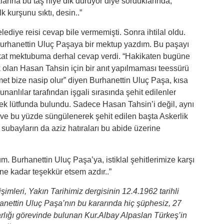
rına bu taş niye dik duruyor diye sorduklarında,
 kurşunu sıktı, desin..”
ediye reisi cevap bile vermemişti. Sonra ihtilal oldu.
i Burhanettin Uluç Paşaya bir mektup yazdım. Bu paşayı
akat mektubuma derhal cevap verdi. “Hakikaten bugüne
k olan Hasan Tahsin için bir anıt yapılmaması teessürü
zmet bize nasip olur” diyen Burhanettin Uluç Paşa, kısa
nanlılar tarafından işgali sırasında şehit edilenler
tmek lütfunda bulundu. Sadece Hasan Tahsin’i değil, aynı
ve bu yüzde süngülenerek şehit edilen başta Askerlik
 subayların da aziz hatıraları bu abide üzerine
um. Burhanettin Uluç Paşa’ya, istiklal şehitlerimize karşı
 ne kadar teşekkür etsem azdır..”
şimleri, Yakın Tarihimiz dergisinin 12.4.1962 tarihli
hanettin Uluç Paşa’nın bu kararında hiç şüphesiz, 27
lığı g
ö
revinde bulunan Kur.Albay Alpaslan Türkeş’in