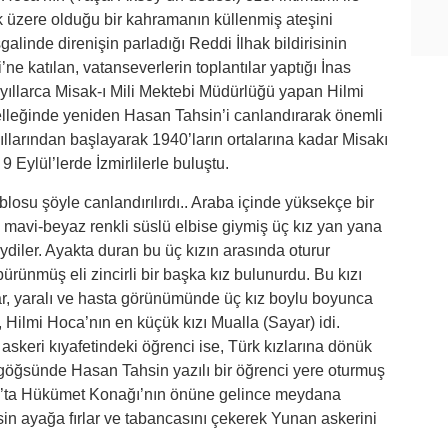
mak üzere olduğu bir kahramanın küllenmiş ateşini
galinde direnişin parladığı Reddi İlhak bildirisinin
e katılan, vatanseverlerin toplantılar yaptığı İnas
yıllarca Misak-ı Mili Mektebi Müdürlüğü yapan Hilmi
belleğinde yeniden Hasan Tahsin’i canlandırarak önemli
 yıllarından başlayarak 1940’ların ortalarına kadar Misakı
 Eylül’lerde İzmirlilerle buluştu.
losu şöyle canlandırılırdı.. Araba içinde yüksekçe bir
 mavi-beyaz renkli süslü elbise giymiş üç kız yan yana
ydiler. Ayakta duran bu üç kızın arasında oturur
bürünmüş eli zincirli bir başka kız bulunurdu. Bu kızı
yar, yaralı ve hasta görünümünde üç kız boylu boyunca
, Hilmi Hoca’nın en küçük kızı Mualla (Sayar) idi.
keri kıyafetindeki öğrenci ise, Türk kızlarına dönük
a göğsünde Hasan Tahsin yazılı bir öğrenci yere oturmuş
ak’ta Hükümet Konağı’nın önüne gelince meydana
sin ayağa fırlar ve tabancasını çekerek Yunan askerini