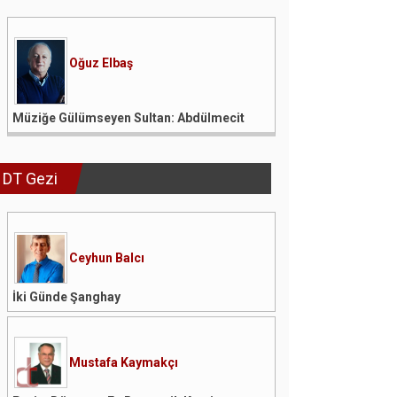
Oğuz Elbaş
Müziğe Gülümseyen Sultan: Abdülmecit
DT Gezi
Ceyhun Balcı
İki Günde Şanghay
Mustafa Kaymakçı