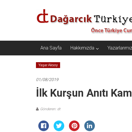
İçeriğe
Dağarcık
geç
Türkiye
Önce
Türkiye
Cumhuriyeti…
Ana Sayfa
Hakkımızda
Yazarlarımı
Yaşar Aksoy
01/08/2019
İlk Kurşun Anıtı Kam
Gönderen: dt