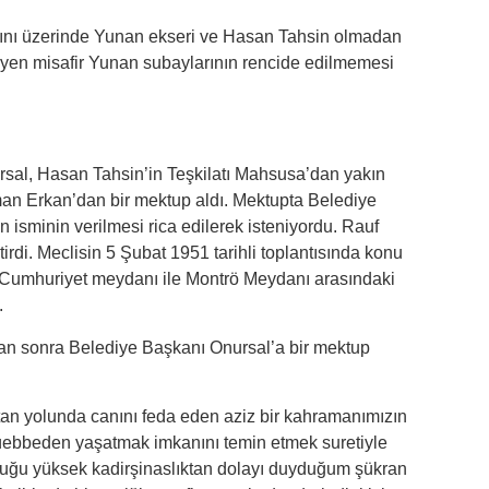
sını üzerinde Yunan ekseri ve Hasan Tahsin olmadan
leyen misafir Yunan subaylarının rencide edilmemesi
rsal, Hasan Tahsin’in Teşkilatı Mahsusa’dan yakın
an Erkan’dan bir mektup aldı. Mektupta Belediye
isminin verilmesi rica edilerek isteniyordu. Rauf
di. Meclisin 5 Şubat 1951 tarihli toplantısında konu
 Cumhuriyet meydanı ile Montrö Meydanı arasındaki
.
n sonra Belediye Başkanı Onursal’a bir mektup
 vatan yolunda canını feda eden aziz bir kahramanımızın
 müebbeden yaşatmak imkanını temin etmek suretiyle
duğu yüksek kadirşinaslıktan dolayı duyduğum şükran