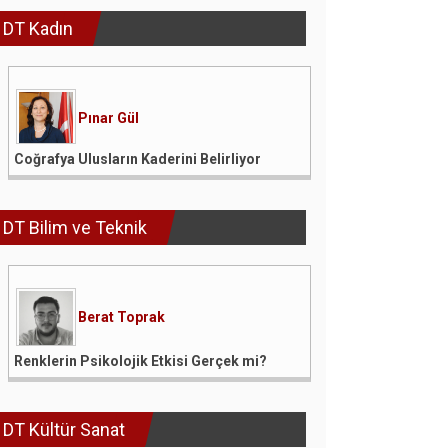
DT Kadın
Pınar Gül
Coğrafya Ulusların Kaderini Belirliyor
DT Bilim ve Teknik
Berat Toprak
Renklerin Psikolojik Etkisi Gerçek mi?
DT Kültür Sanat