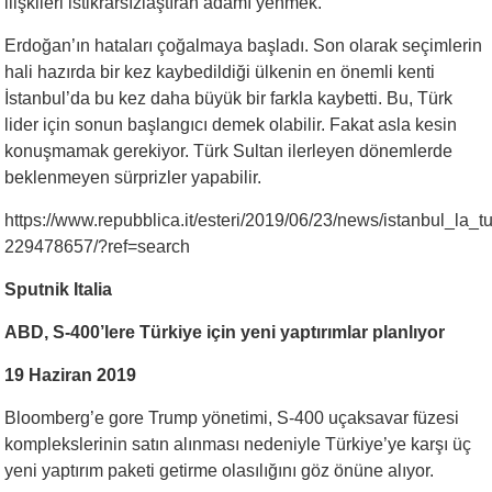
ilişkileri istikrarsızlaştıran adamı yenmek.
Erdoğan’ın hataları çoğalmaya başladı. Son olarak seçimlerin
hali hazırda bir kez kaybedildiği ülkenin en önemli kenti
İstanbul’da bu kez daha büyük bir farkla kaybetti. Bu, Türk
lider için sonun başlangıcı demek olabilir. Fakat asla kesin
konuşmamak gerekiyor. Türk Sultan ilerleyen dönemlerde
beklenmeyen sürprizler yapabilir.
https://www.repubblica.it/esteri/2019/06/23/news/istanbul_la_t
229478657/?ref=search
Sputnik Italia
ABD, S-400’lere Türkiye i
ç
in yeni yaptırımlar planlıyor
19 Haziran 2019
Bloomberg’e gore Trump yönetimi, S-400 uçaksavar füzesi
komplekslerinin satın alınması nedeniyle Türkiye’ye karşı üç
yeni yaptırım paketi getirme olasılığını göz önüne alıyor.