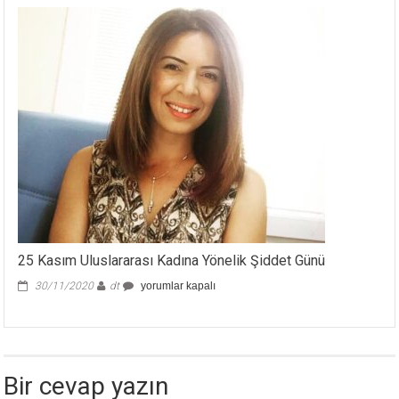
25 Kasım Uluslararası Kadına Yönelik Şiddet Günü
25
30/11/2020
dt
yorumlar kapalı
Kasım
Uluslararası
Kadına
Yönelik
Şiddet
Bir cevap yazın
Günü
için