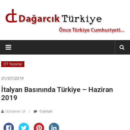
İçeriğe
geç
Dağarcık
Türkiye
Önce
DT Yazarlar
Türkiye
Cumhuriyeti…
01/07/2019
İtalyan Basınında Türkiye – Haziran
2019
Gönderen: dt
0 yorum