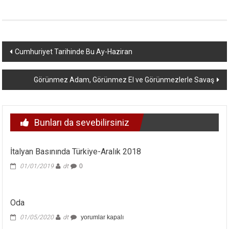
Yazı
Cumhuriyet Tarihinde Bu Ay-Haziran
dolaşımı
Görünmez Adam, Görünmez El ve Görünmezlerle Savaş
Bunları da sevebilirsiniz
İtalyan Basınında Türkiye-Aralık 2018
01/01/2019
dt
0
Oda
Oda
01/05/2020
dt
yorumlar kapalı
için