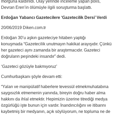
morguna kaldırıldı. Olay yerinde inceleme yapan polis,
Devran Eren’in ölümüyle ilgili soruşturma başlattı.
Erdoğan Yabancı Gazetecilere ‘Gazetecilik Dersi’ Verdi
20/06/2019 Diken.com.tr
Erdoğan 30’u aşkın gazeteciye hitaben yaptığı
konuşmada “Gazetecilik unutmayın hakikat arayışıdır. Çünkü
her gazeteci aynı zamanda bir araştırmacıdır. Gazeteci
doğruların peşindeki insandır” dedi.
‘Gazeteci gözüyle bakmıyoruz’
Cumhurbaşkanı şöyle devam etti:
“Yalan ve manipülatif haberlere tevessül etmekmuhatabına
saygısızlık etmemenin yanında, bireyin doğru haber alma
hakkını da ihlal etmektir. Hepimizin üzerine titrediği medya
özgürlüğü işte bunun için vardır. İnandırıcılığını ve itibarını
kaybetmiş bir medyanın, açık söylüyorum, ne topluma ne de