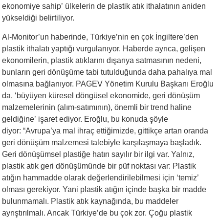
ekonomiye sahip’ ülkelerin de plastik atık ithalatının aniden
yükseldiği belirtiliyor.
Al-Monitor’un haberinde, Türkiye’nin en çok İngiltere’den
plastik ithalatı yaptığı vurgulanıyor. Haberde ayrıca, gelişen
ekonomilerin, plastik atıklarını dışarıya satmasının nedeni,
bunların geri dönüşüme tabi tutulduğunda daha pahalıya mal
olmasına bağlanıyor. PAGEV Yönetim Kurulu Başkanı Eroğlu
da, ‘büyüyen küresel döngüsel ekonomide, geri dönüşüm
malzemelerinin (alım-satımının), önemli bir trend haline
geldiğine’ işaret ediyor. Eroğlu, bu konuda şöyle
diyor: “Avrupa’ya mal ihraç ettiğimizde, gittikçe artan oranda
geri dönüşüm malzemesi talebiyle karşılaşmaya başladık.
Geri dönüşümsel plastiğe hatırı sayılır bir ilgi var. Yalnız,
plastik atık geri dönüşümünde bir püf noktası var: Plastik
atığın hammadde olarak değerlendirilebilmesi için ‘temiz’
olması gerekiyor. Yani plastik atığın içinde başka bir madde
bulunmamalı. Plastik atık kaynağında, bu maddeler
ayrıştırılmalı. Ancak Türkiye’de bu çok zor. Çoğu plastik