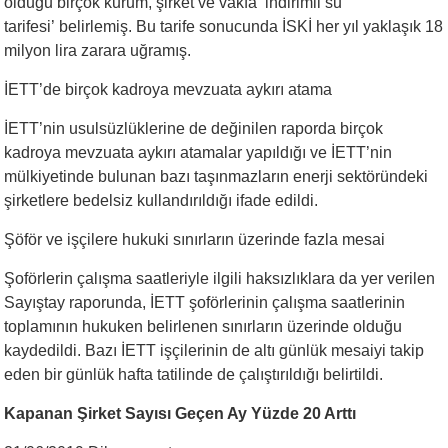
olduğu birçok kurum, şirket ve vakfa ‘indirimli su
tarifesi’ belirlemiş. Bu tarife sonucunda İSKİ her yıl yaklaşık 18
milyon lira zarara uğramış.
İETT’de birçok kadroya mevzuata aykırı atama
İETT’nin usulsüzlüklerine de değinilen raporda birçok
kadroya mevzuata aykırı atamalar yapıldığı ve İETT’nin
mülkiyetinde bulunan bazı taşınmazların enerji sektöründeki
şirketlere bedelsiz kullandırıldığı ifade edildi.
Şöför ve işçilere hukuki sınırların üzerinde fazla mesai
Şoförlerin çalışma saatleriyle ilgili haksızlıklara da yer verilen
Sayıştay raporunda, İETT şoförlerinin çalışma saatlerinin
toplamının hukuken belirlenen sınırların üzerinde olduğu
kaydedildi. Bazı İETT işçilerinin de altı günlük mesaiyi takip
eden bir günlük hafta tatilinde de çalıştırıldığı belirtildi.
Kapanan Şirket Sayısı Geçen Ay Yüzde 20 Arttı