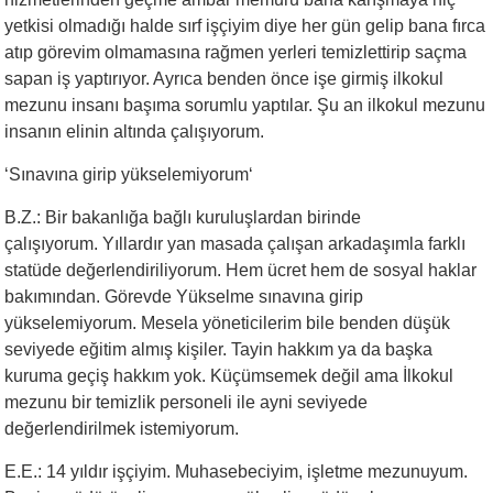
yetkisi olmadığı halde sırf işçiyim diye her gün gelip bana fırca
atıp görevim olmamasına rağmen yerleri temizlettirip saçma
sapan iş yaptırıyor. Ayrıca benden önce işe girmiş ilkokul
mezunu insanı başıma sorumlu yaptılar. Şu an ilkokul mezunu
insanın elinin altında çalışıyorum.
‘Sınavına girip yükselemiyorum‘
B.Z.: Bir bakanlığa bağlı kuruluşlardan birinde
çalışıyorum. Yıllardır yan masada çalışan arkadaşımla farklı
statüde değerlendiriliyorum. Hem ücret hem de sosyal haklar
bakımından. Görevde Yükselme sınavına girip
yükselemiyorum. Mesela yöneticilerim bile benden düşük
seviyede eğitim almış kişiler. Tayin hakkım ya da başka
kuruma geçiş hakkım yok. Küçümsemek değil ama İlkokul
mezunu bir temizlik personeli ile ayni seviyede
değerlendirilmek istemiyorum.
E.E.: 14 yıldır işçiyim. Muhasebeciyim, işletme mezunuyum.