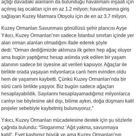
açtığı davadaki alanların da bulunduğu havalimanı inşaatı için
açılmış taş ocakları için en az 1.2 milyon; havalimanına giriş
sağlayan Kuzey Marmara Otoyolu için de en az 3.7 milyon.
Kuzey Ormanları Savunması gönüllüsü şehir plancısı Ayşe
Yıkıcı, Kuzey Ormanları’nın sadece İstanbul sınırları içinde yer
alan orman alanları olmadığını ifade ederek şöyle
dedi: ”Orman dediğimizde aklımıza ilk gelen hep ağaç oluyor
ama bugün yaptığımız hesap aslında yok edilen bir yaşam
alanının sadece bir üyesine ait verileri kapsıyor. Ağaçlar ile
birlikte orada yaşayan milyonlarca canlı hem evinden oldu
hem de yaşamını kaybetti. Çünkü Kuzey Ormanları’nda bir
sürü canlı birlikte yaşıyor. Biz bugün sadece ağaçları
hesaplayabildik. Sayılarını hesaplayamadığımız milyonlarca
canlıyı ise böylesine akıl dışı, bilime aykırı, doğa düşmanı katil
projeler sebebiyle kaybetmiş bulunuyoruz.”
Yıkıcı, Kuzey Ormanları mücadelesine destek için şu sözlerle
çağrıda bulundu: “Sloganımız ‘Ağıt yakma, savunmaya
katıl!’. Evet kaybımız büyük ve ama Kuzey Ormanları’nın