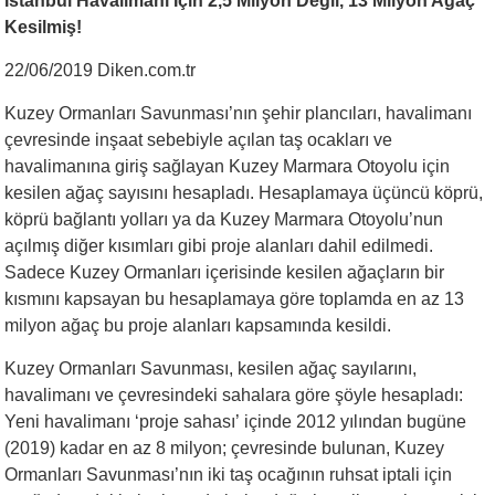
İstanbul Havalimanı İçin 2,5 Milyon Değil, 13 Milyon Ağaç
Kesilmiş!
22/06/2019 Diken.com.tr
Kuzey Ormanları Savunması’nın şehir plancıları, havalimanı
çevresinde inşaat sebebiyle açılan taş ocakları ve
havalimanına giriş sağlayan Kuzey Marmara Otoyolu için
kesilen ağaç sayısını hesapladı. Hesaplamaya üçüncü köprü,
köprü bağlantı yolları ya da Kuzey Marmara Otoyolu’nun
açılmış diğer kısımları gibi proje alanları dahil edilmedi.
Sadece Kuzey Ormanları içerisinde kesilen ağaçların bir
kısmını kapsayan bu hesaplamaya göre toplamda en az 13
milyon ağaç bu proje alanları kapsamında kesildi.
Kuzey Ormanları Savunması, kesilen ağaç sayılarını,
havalimanı ve çevresindeki sahalara göre şöyle hesapladı:
Yeni havalimanı ‘proje sahası’ içinde 2012 yılından bugüne
(2019) kadar en az 8 milyon; çevresinde bulunan, Kuzey
Ormanları Savunması’nın iki taş ocağının ruhsat iptali için