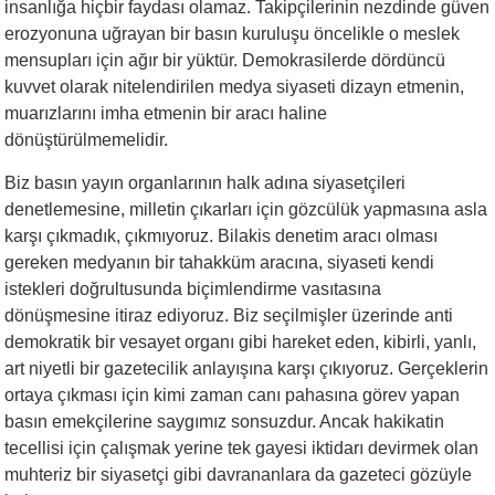
insanlığa hiçbir faydası olamaz. Takipçilerinin nezdinde güven
erozyonuna uğrayan bir basın kuruluşu öncelikle o meslek
mensupları için ağır bir yüktür. Demokrasilerde dördüncü
kuvvet olarak nitelendirilen medya siyaseti dizayn etmenin,
muarızlarını imha etmenin bir aracı haline
dönüştürülmemelidir.
Biz basın yayın organlarının halk adına siyasetçileri
denetlemesine, milletin çıkarları için gözcülük yapmasına asla
karşı çıkmadık, çıkmıyoruz. Bilakis denetim aracı olması
gereken medyanın bir tahakküm aracına, siyaseti kendi
istekleri doğrultusunda biçimlendirme vasıtasına
dönüşmesine itiraz ediyoruz. Biz seçilmişler üzerinde anti
demokratik bir vesayet organı gibi hareket eden, kibirli, yanlı,
art niyetli bir gazetecilik anlayışına karşı çıkıyoruz. Gerçeklerin
ortaya çıkması için kimi zaman canı pahasına görev yapan
basın emekçilerine saygımız sonsuzdur. Ancak hakikatin
tecellisi için çalışmak yerine tek gayesi iktidarı devirmek olan
muhteriz bir siyasetçi gibi davrananlara da gazeteci gözüyle