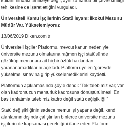
kullanımındaki tehlikeye değil, aynı zamanda bir çevre kirliliği
tehlikesine de işaret ettiğini vurguladı.
Üniversiteli Kamu İşçilerinin Statü İsyanı: İlkokul Mezunu
Müdür Var, Yükselemiyoruz
13/06/2019 Diken.com.tr
Üniversiteli İşçiler Platformu, mevcut kanun nedeniyle
üniversite mezunu olmalarına rağmen işçi statüsünde
gözüküp memurlara ait hiçbir özlük hakkından
yararlanamadıklarını açıkladı. Platform üyeleri ‘görevde
yükselme’ sınavına girip yükselemediklerini kaydetti.
Platformun açıklamasında şöyle dendi: ”Tek talebimiz var; var
olan kadromuzun memurluk kadrosuna dönüştürülmesi. En
basit anlatımla talebimiz kadro değil statü değişikliği.”
Statü değişikliğinin sadece memur işi yapana değil, kendi
alanlarının dışında çalıştırılan binlerce üniversite mezunu
işçilerin de kapsaması gerektiğini ifade eden Platform