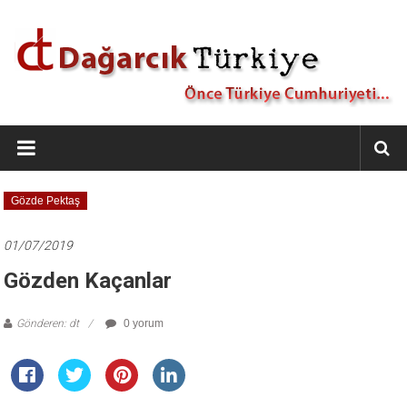
İçeriğe
geç
Dağarcık
Türkiye
Önce
Gözde Pektaş
Türkiye
Cumhuriyeti…
01/07/2019
Gözden Kaçanlar
Gönderen: dt
0 yorum