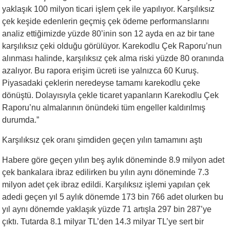
yaklaşık 100 milyon ticari işlem çek ile yapılıyor. Karşılıksız
çek keşide edenlerin geçmiş çek ödeme performanslarını
analiz ettiğimizde yüzde 80’inin son 12 ayda en az bir tane
karşılıksız çeki olduğu görülüyor. Karekodlu Çek Raporu’nun
alınması halinde, karşılıksız çek alma riski yüzde 80 oranında
azalıyor. Bu rapora erişim ücreti ise yalnızca 60 Kuruş.
Piyasadaki çeklerin neredeyse tamamı karekodlu çeke
dönüştü. Dolayısıyla çekle ticaret yapanların Karekodlu Çek
Raporu’nu almalarının önündeki tüm engeller kaldırılmış
durumda.”
Karşılıksız çek oranı şimdiden geçen yılın tamamını aştı
Habere göre geçen yılın beş aylık döneminde 8.9 milyon adet
çek bankalara ibraz edilirken bu yılın aynı döneminde 7.3
milyon adet çek ibraz edildi. Karşılıksız işlemi yapılan çek
adedi geçen yıl 5 aylık dönemde 173 bin 766 adet olurken bu
yıl aynı dönemde yaklaşık yüzde 71 artışla 297 bin 287’ye
çıktı. Tutarda 8.1 milyar TL’den 14.3 milyar TL’ye sert bir