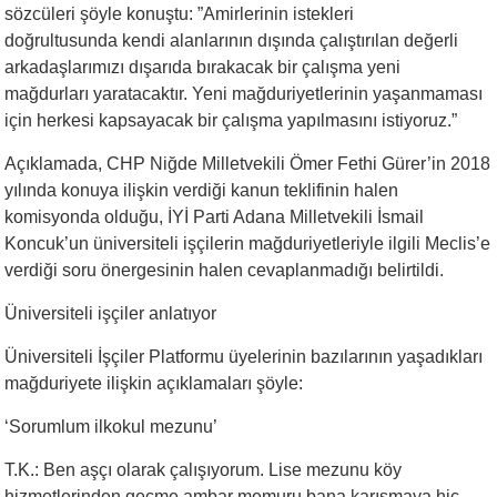
sözcüleri şöyle konuştu: ”Amirlerinin istekleri
doğrultusunda kendi alanlarının dışında çalıştırılan değerli
arkadaşlarımızı dışarıda bırakacak bir çalışma yeni
mağdurları yaratacaktır. Yeni mağduriyetlerinin yaşanmaması
için herkesi kapsayacak bir çalışma yapılmasını istiyoruz.”
Açıklamada, CHP Niğde Milletvekili Ömer Fethi Gürer’in 2018
yılında konuya ilişkin verdiği kanun teklifinin halen
komisyonda olduğu, İYİ Parti Adana Milletvekili İsmail
Koncuk’un üniversiteli işçilerin mağduriyetleriyle ilgili Meclis’e
verdiği soru önergesinin halen cevaplanmadığı belirtildi.
Üniversiteli işçiler anlatıyor
Üniversiteli İşçiler Platformu üyelerinin bazılarının yaşadıkları
mağduriyete ilişkin açıklamaları şöyle:
‘Sorumlum ilkokul mezunu’
T.K.: Ben aşçı olarak çalışıyorum. Lise mezunu köy
hizmetlerinden geçme ambar memuru bana karışmaya hiç