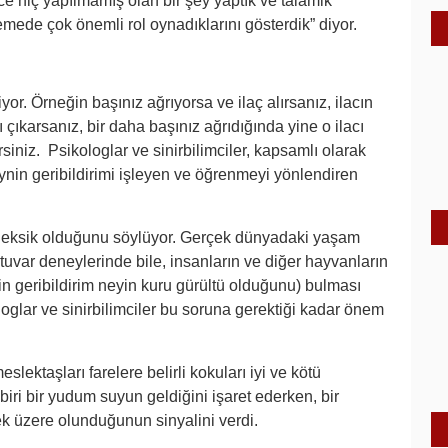
e hiç yapılmamış olan bir şey yaptık ve talamik
emede çok önemli rol oynadıklarını gösterdik” diyor.
or. Örneğin başınız ağrıyorsa ve ilaç alırsanız, ilacın
 çıkarsanız, bir daha başınız ağrıdığında yine o ilacı
rsiniz. Psikologlar ve sinirbilimciler, kapsamlı olarak
nin geribildirimi işleyen ve öğrenmeyi yönlendiren
n eksik olduğunu söylüyor. Gerçek dünyadaki yaşam
uvar deneylerinde bile, insanların ve diğer hayvanların
in geribildirim neyin kuru gürültü olduğunu) bulması
glar ve sinirbilimciler bu soruna gerektiği kadar önem
ektaşları farelere belirli kokuları iyi ve kötü
biri bir yudum suyun geldiğini işaret ederken, bir
ek üzere olunduğunun sinyalini verdi.