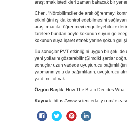
araştırmak istedikleri zaman bakacak bir yerle
Chen, “Nörobilimciler de artık öğrenmeyi kontr
etkinliğini ışıkla kontrol edebilmesini sağlayan
araştırmacılar öğrenmeyi engelleyebileceklerini
farelere bundan böyle kokunun suyun geleceğin
kokunun suya işaret etmek yerine şokun gelişin
Bu sonuçlar PVT etkinliğini uygun bir şekild
yeni yollarını gösterebilir (Şimdiki şartlar do
sonuçlar uzun vadede uyuşturucu bağımlılığının
yapmanın yolu da bağımlıların, uyuşturucu alm
yardımcı olmak.
Özgün Başlık:
How The Brain Decides What 
Kaynak:
https://www.sciencedaily.com/rele