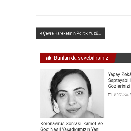
Yazı
Çevre Hareketinin Politik Yüzü…
dolaşımı
Bunları da sevebilirsiniz
Yapay Zekâ 
Saptayabil
Gözlerinizi
01/04/20
Koronavirüs Sonrası İkamet Ve
Göç: Nasıl Yaşadığımızın Yanı