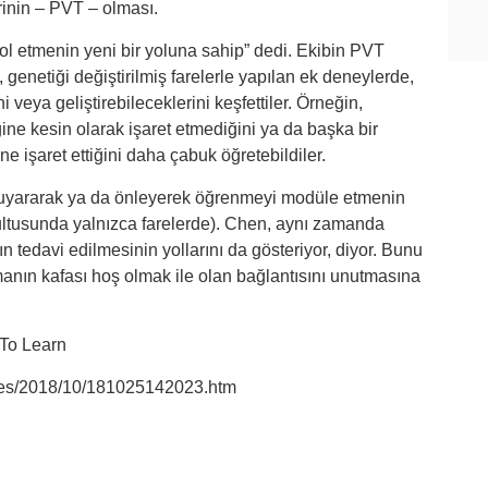
rinin – PVT – olması.
ol etmenin yeni bir yoluna sahip” dedi. Ekibin PVT
, genetiği değiştirilmiş farelerle yapılan ek deneylerde,
 veya geliştirebileceklerini keşfettiler. Örneğin,
e kesin olarak işaret etmediğini ya da başka bir
e işaret ettiğini daha çabuk öğretebildiler.
e uyararak ya da önleyerek öğrenmeyi modüle etmenin
ğrultusunda yalnızca farelerde). Chen, aynı zamanda
 tedavi edilmesinin yollarını da gösteriyor, diyor. Bunu
anın kafası hoş olmak ile olan bağlantısını unutmasına
To Learn
ases/2018/10/181025142023.htm