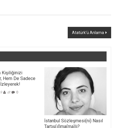
Atatürk’ü Anlama
Kişiliğinizi
ir, Hem De Sadece
 İzleyerek!
19
dt
0
İstanbul Sözleşmesi(ni) Nasıl
Tartış(ıl)ma(ma)lı?