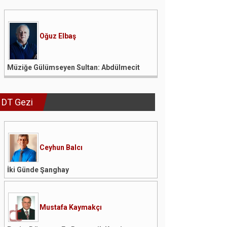
Oğuz Elbaş
Müziğe Gülümseyen Sultan: Abdülmecit
DT Gezi
Ceyhun Balcı
İki Günde Şanghay
Mustafa Kaymakçı