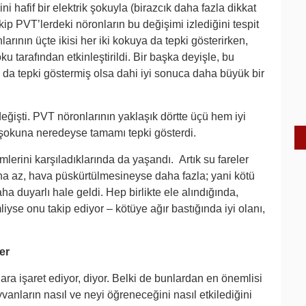
 hafif bir elektrik şokuyla (birazcık daha fazla dikkat
kip PVT’lerdeki nöronların bu değişimi izlediğini tespit
rının üçte ikisi her iki kokuya da tepki gösterirken,
 tarafından etkinleştirildi. Bir başka deyişle, bu
da tepki göstermiş olsa dahi iyi sonuca daha büyük bir
eğişti. PVT nöronlarının yaklaşık dörtte üçü hem iyi
k şokuna neredeyse tamamı tepki gösterdi.
lerini karşıladıklarında da yaşandı. Artık su fareler
a az, hava püskürtülmesineyse daha fazla; yani kötü
a duyarlı hale geldi. Hep birlikte ele alındığında,
yse onu takip ediyor – kötüye ağır bastığında iyi olanı,
er
ra işaret ediyor, diyor. Belki de bunlardan en önemlisi
yvanların nasıl ve neyi öğreneceğini nasıl etkilediğini