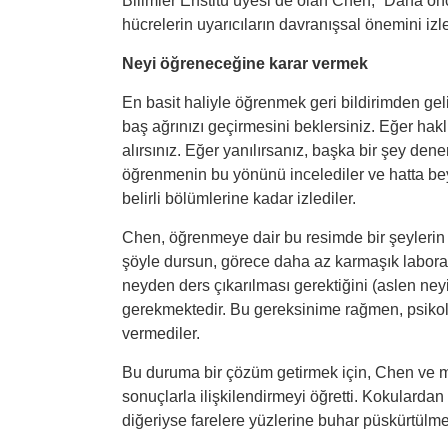
Bilimler Enstitü üyesi de olan Chen, “Daha önc
hücrelerin uyarıcıların davranışsal önemini izl
Neyi öğreneceğine karar vermek
En basit haliyle öğrenmek geri bildirimden geliy
baş ağrınızı geçirmesini beklersiniz. Eğer haklı
alırsınız. Eğer yanılırsanız, başka bir şey dene
öğrenmenin bu yönünü incelediler ve hatta bey
belirli bölümlerine kadar izlediler.
Chen, öğrenmeye dair bu resimde bir şeyleri
şöyle dursun, görece daha az karmaşık laborat
neyden ders çıkarılması gerektiğini (aslen ney
gerekmektedir. Bu gereksinime rağmen, psikolo
vermediler.
Bu duruma bir çözüm getirmek için, Chen ve mesl
sonuçlarla ilişkilendirmeyi öğretti. Kokulardan 
diğeriyse farelere yüzlerine buhar püskürtülm