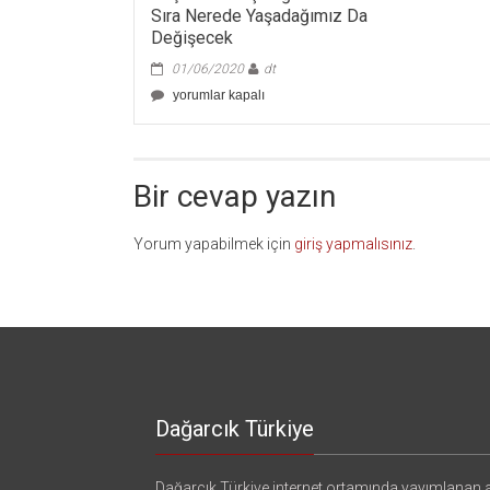
Sıra Nerede Yaşadağımız Da
Değişecek
01/06/2020
dt
Koronavirüs
yorumlar kapalı
Sonrası
İkamet
Ve
Göç:
Bir cevap yazın
Nasıl
Yaşadığımızın
Yanı
Yorum yapabilmek için
giriş yapmalısınız
.
Sıra
Nerede
Yaşadağımız
Da
Değişecek
için
Dağarcık Türkiye
Dağarcık Türkiye internet ortamında yayımlanan a