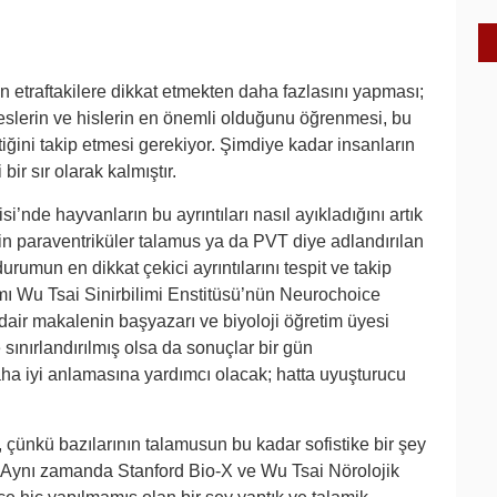
 etraftakilere dikkat etmekten daha fazlasını yapması;
eslerin ve hislerin en önemli olduğunu öğrenmesi, bu
iğini takip etmesi gerekiyor. Şimdiye kadar insanların
bir sır olarak kalmıştır.
’nde hayvanların bu ayrıntıları nasıl ayıkladığını artık
ynin paraventriküler talamus ya da PVT diye adlandırılan
durumun en dikkat çekici ayrıntılarını tespit ve takip
ısmı Wu Tsai Sinirbilimi Enstitüsü’nün Neurochoice
 dair makalenin başyazarı ve biyoloji öğretim üyesi
 sınırlandırılmış olsa da sonuçlar bir gün
daha iyi anlamasına yardımcı olacak; hatta uyuşturucu
 çünkü bazılarının talamusun bu kadar sofistike bir şey
 Aynı zamanda Stanford Bio-X ve Wu Tsai Nörolojik