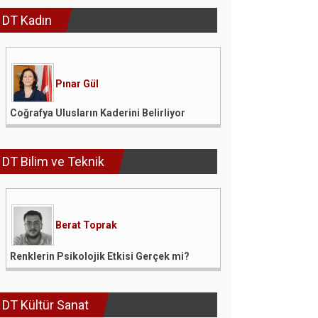
DT Kadın
Pınar Gül
Coğrafya Ulusların Kaderini Belirliyor
DT Bilim ve Teknik
Berat Toprak
Renklerin Psikolojik Etkisi Gerçek mi?
DT Kültür Sanat