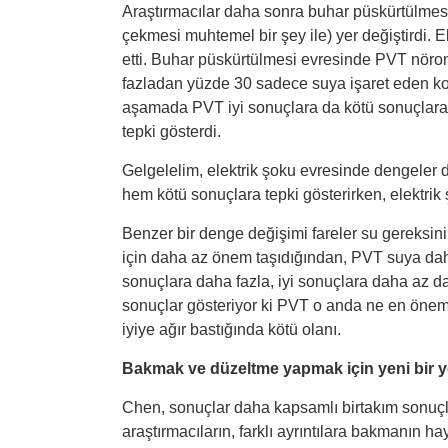
Araştırmacılar daha sonra buhar püskürtülmesini
çekmesi muhtemel bir şey ile) yer değiştirdi. E
etti. Buhar püskürtülmesi evresinde PVT nöronla
fazladan yüzde 30 sadece suya işaret eden koku
aşamada PVT iyi sonuçlara da kötü sonuçlara 
tepki gösterdi.
Gelgelelim, elektrik şoku evresinde dengeler d
hem kötü sonuçlara tepki gösterirken, elektri
Benzer bir denge değişimi fareler su gereksinim
için daha az önem taşıdığından, PVT suya dah
sonuçlara daha fazla, iyi sonuçlara daha az dah
sonuçlar gösteriyor ki PVT o anda ne en önemli
iyiye ağır bastığında kötü olanı.
Bakmak ve düzeltme yapmak için yeni bir y
Chen, sonuçlar daha kapsamlı birtakım sonuçla
araştırmacıların, farklı ayrıntılara bakmanın ha