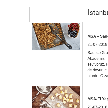
İstanbu
MSA – Sad
21-07-2018
Sadece Gran
Akademisi’nd
seviyoruz. P
de doyurucu 
olurdu. O 
MSA-El Yap
21-07-2018