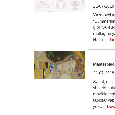
21-07-2018
Yaza özel fa
“Summertime
gibi “Su-su
mutfağına ya
Hatta…
De
Masterpiec
21-07-2018
Sanat, müzik
sizlerle bu
müzikler eşl
tablolar ya
yok…
Dev