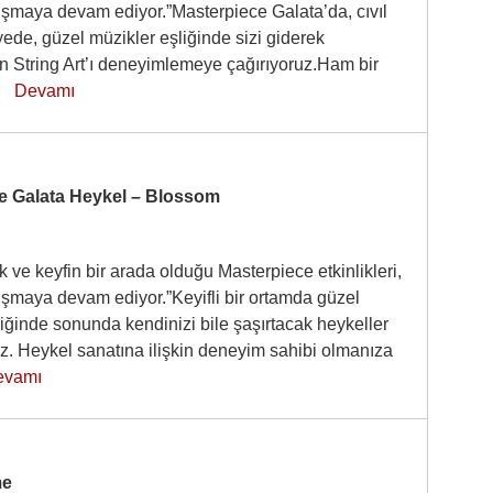
luşmaya devam ediyor.”Masterpiece Galata’da, cıvıl
ölyede, güzel müzikler eşliğinde sizi giderek
n String Art’ı deneyimlemeye çağırıyoruz.Ham bir
a…
Devamı
e Galata Heykel – Blossom
 ve keyfin bir arada olduğu Masterpiece etkinlikleri,
luşmaya devam ediyor.”Keyifli bir ortamda güzel
iğinde sonunda kendinizi bile şaşırtacak heykeller
z. Heykel sanatına ilişkin deneyim sahibi olmanıza
evamı
me