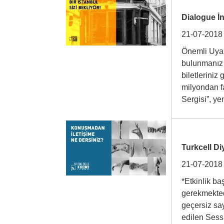
Dialogue İn
21-07-2018
Önemli Uyar
bulunmanız 
biletleriniz
milyondan f
Sergisi”, 
Turkcell Di
21-07-2018
*Etkinlik 
gerekmektedi
geçersiz say
edilen Sessi