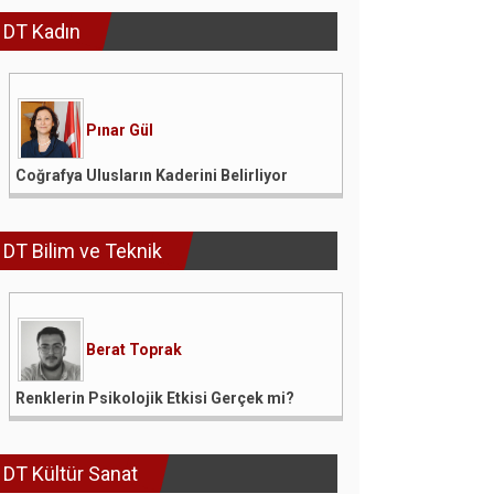
DT Kadın
Pınar Gül
Coğrafya Ulusların Kaderini Belirliyor
DT Bilim ve Teknik
Berat Toprak
Renklerin Psikolojik Etkisi Gerçek mi?
DT Kültür Sanat