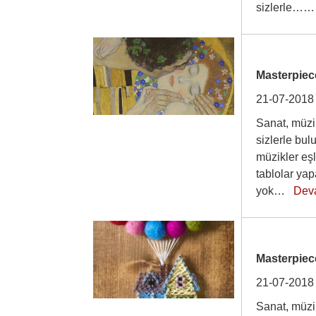
sizlerle
Masterpiec
21-07-2018
Sanat, müzik
sizlerle bu
müzikler eşl
tablolar ya
yok…
Dev
Masterpiece
21-07-2018
Sanat, müzik