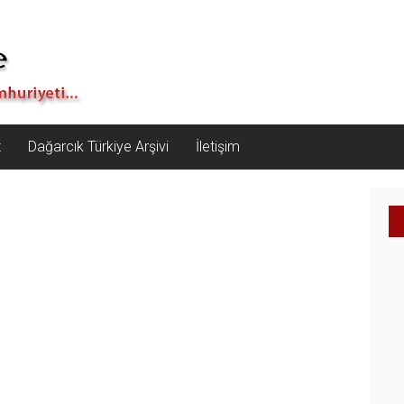
z
Dağarcık Türkiye Arşivi
İletişim