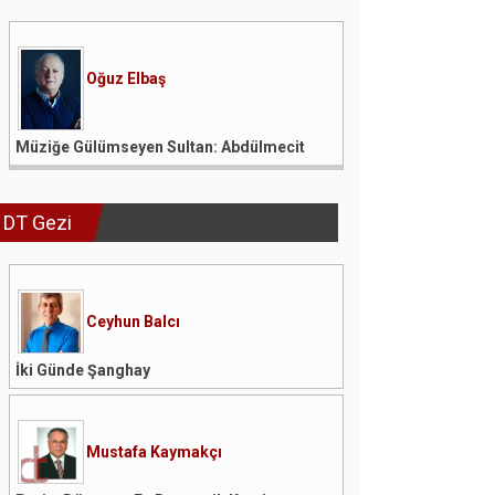
Oğuz Elbaş
Müziğe Gülümseyen Sultan: Abdülmecit
DT Gezi
Ceyhun Balcı
İki Günde Şanghay
Mustafa Kaymakçı