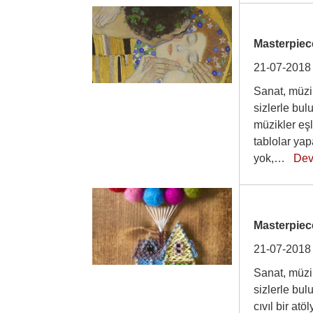
Masterpiec
21-07-2018
Sanat, müzik
sizlerle bu
müzikler eşl
tablolar ya
yok,…
Dev
Masterpiece
21-07-2018
Sanat, müzik
sizlerle bu
cıvıl bir at