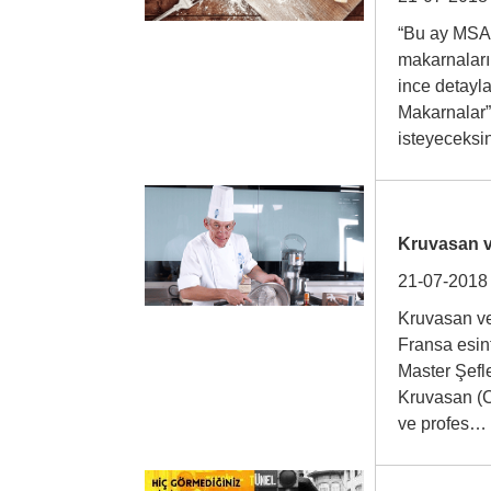
“Bu ay MSA 
makarnaların
ince detayla
Makarnalar”
isteyeceks
Kruvasan v
21-07-2018
Kruvasan ve
Fransa esint
Master Şefle
Kruvasan (Cr
ve profes