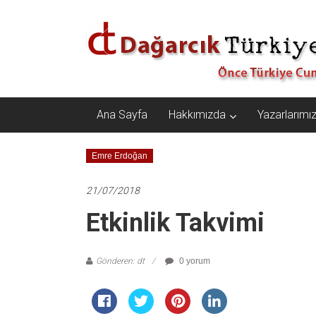
İçeriğe
Dağarcık
geç
Türkiye
Önce
Türkiye
Cumhuriyeti…
Ana Sayfa
Hakkımızda
Yazarlarımı
Emre Erdoğan
21/07/2018
Etkinlik Takvimi
Gönderen: dt
0 yorum