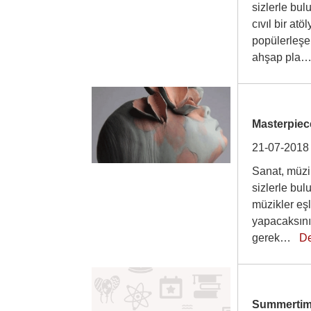
sizlerle bu
cıvıl bir at
popülerleşe
ahşap pl
Masterpiec
21-07-2018
Sanat, müzik
sizlerle bu
müzikler eşl
yapacaksını
gerek…
D
Summerti