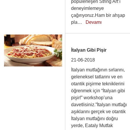
popülerleşen String Art’ı
deneyimlemeye
çağırıyoruz.Ham bir ahşap
pla…
Devamı
İtalyan Gibi Pişir
21-06-2018
İtalyan mutfağının sırlarını,
geleneksel tatlarını ve en
otantik pişirme tekniklerini
öğrenmek için “İtalyan gibi
pişir!” workshop’una
davetlisiniz.”İtalyan mutfağı
aşıklarını gerçek ve otantik
İtalyan mutfağını doğru
yerde, Eataly Mutfak