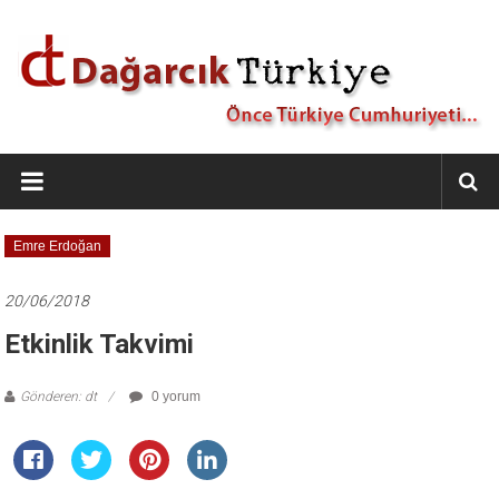
İçeriğe
geç
Dağarcık
Türkiye
Önce
Emre Erdoğan
Türkiye
Cumhuriyeti…
20/06/2018
Etkinlik Takvimi
Gönderen: dt
0 yorum