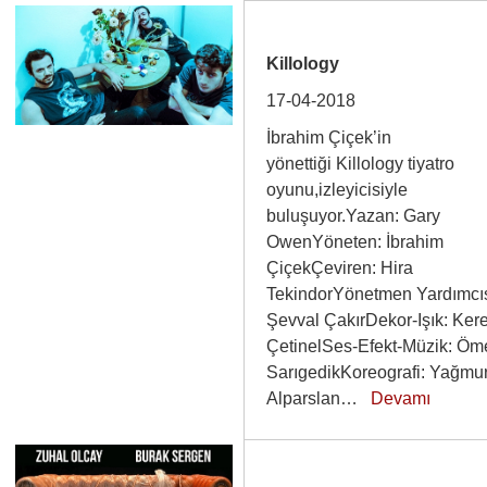
Killology
17-04-2018
İbrahim Çiçek’in
yönettiği Killology tiyatro
oyunu,izleyicisiyle
buluşuyor.Yazan: Gary
OwenYöneten: İbrahim
ÇiçekÇeviren: Hira
TekindorYönetmen Yardımcıs
Şevval ÇakırDekor-Işık: Ke
ÇetinelSes-Efekt-Müzik: Öm
SarıgedikKoreografi: Yağmu
Alparslan…
Devamı