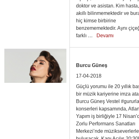
doktor ve asistan. Kim hasta
akıllı bilinmemektedir ve bur
hiç kimse birbirine
benzememektedir. Aynı çiçeğ
farklı …
Devamı
Burcu Güneş
17-04-2018
Güçlü yorumu ile 20 yıllık ba
bir müzik kariyerine imza at
Burcu Güneş Vestel #gururla
konserleri kapsamında, Atlan
Yapım iş birliğiyle 17 Nisan’
Zorlu Performans Sanatları
Merkezi’nde müzikseverlerl
buluşacak. Kapı Açılış 20:3