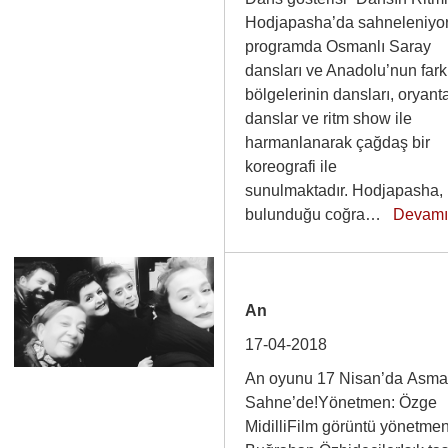
Hodjapasha’da sahneleniyo
programda Osmanlı Saray
dansları ve Anadolu’nun fark
bölgelerinin dansları, oryant
danslar ve ritm show ile
harmanlanarak çağdaş bir
koreografi ile
sunulmaktadır. Hodjapasha,
bulunduğu coğra…
Devam
An
17-04-2018
An oyunu 17 Nisan’da Asma
Sahne’de!Yönetmen: Özge
MidilliFilm görüntü yönetmen