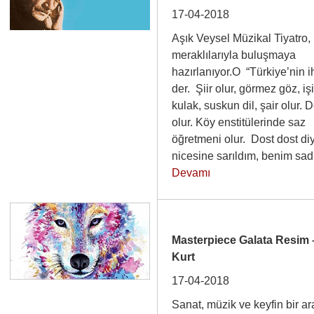
17-04-2018
Aşık Veysel Müzikal Tiyatro,
meraklılarıyla buluşmaya
hazırlanıyor.O “Türkiye’nin ih
der. Şiir olur, görmez göz, i
kulak, suskun dil, şair olur. 
olur. Köy enstitülerinde saz
öğretmeni olur. Dost dost di
nicesine sarıldım, benim 
Devamı
Masterpiece Galata Resim 
Kurt
17-04-2018
Sanat, müzik ve keyfin bir a