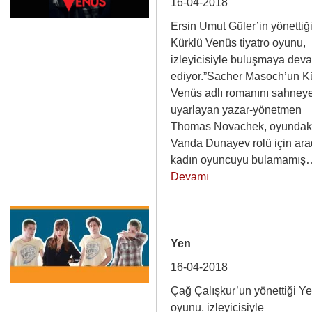
16-04-2018
Ersin Umut Güler’in yönettiğ
Kürklü Venüs tiyatro oyunu,
izleyicisiyle buluşmaya dev
ediyor.”Sacher Masoch’un K
Venüs adlı romanını sahney
uyarlayan yazar-yönetmen
Thomas Novachek, oyundak
Vanda Dunayev rolü için ara
kadın oyuncuyu bulamamı
Devamı
Yen
16-04-2018
Çağ Çalışkur’un yönettiği Y
oyunu, izleyicisiyle