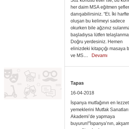
Söz konusu etler ise, bu ko
her daim MSA eğitmen şefle
danışabilirsiniz. “Et. İki harft
oluşan bu kelimeyi sadece
okurken bile ağzınız sulanm
başladıysa lütfen telaşlanma
Doğru yerdesiniz. Hemen
elinizdeki kitapçığı masaya b
ve MS…
Devamı
Tapas
16-04-2018
İspanya mutfağının en lezzet
yemeklerini Mutfak Sanatları
Akademi’de yapmaya
buyurun!”İspanya’nın, akşa