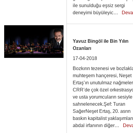
ile sunulduğu eşsiz sergi
deneyimi büyüleyic…
Deva
Yavuz Bingöl ile Bin Yılın
Ozanları
17-04-2018
Bozkırın tezenesi ve bozlakl
muhteşem hançeresi, Neşet
Ertaş’ın unutulmaz nağmeler
CRR’de çok özel orkestrasy
ve usta yorumcuların sesiyle
sahnelenecek.Şef: Turan
SağerNeşet Ertaş, 20. asrın
baskın kapitalist yaklaşımlar
abdal irfanının diğer…
Dev