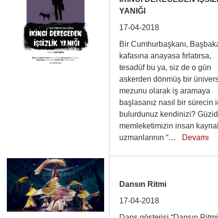
YANIĞI
17-04-2018
Bir Cumhurbaşkanı, Başbak
kafasına anayasa fırlatırsa,
tesadüf bu ya, siz de o gün
askerden dönmüş bir ünivers
mezunu olarak iş aramaya
başlasanız nasıl bir sürecin 
bulurdunuz kendinizi? Güzi
memleketimizin insan kaynak
uzmanlarının “…
Devamı
Dansın Ritmi
17-04-2018
Dans gösterisi “Dansın Ritmi