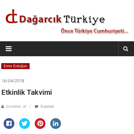
İçeriğe
geç
Dağarcık
Türkiye
Önce
Emre Erdoğan
Türkiye
Cumhuriyeti…
16/04/2018
Etkinlik Takvimi
Gönderen: dt
0 yorum