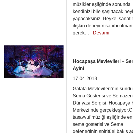
müzikler eşliğinde sonunda
kendinizi bile şaşırtacak hey
yapacaksınız. Heykel sanatı
ilişkin deneyim sahibi olman
gerek…
Devamı
Hocapaşa Mevlevileri – S
Ayini
17-04-2018
Galata Mevlevileri’nin sund
Sema Gösterisi ve Semazen
Dünyası Sergisi, Hocapaşa K
Merkezi’nde gerçekleşiyor.C
tasavvuf müziği eşliğinde en
sema gösterisi ve Sema
geleneğinin spiritüel bakış a