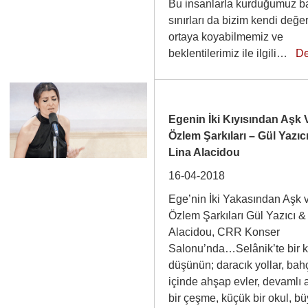
Bu insanlarla kurduğumuz b
sınırları da bizim kendi değe
ortaya koyabilmemiz ve
beklentilerimiz ile ilgili…
D
Egenin İki Kıyısından Aşk 
Özlem Şarkıları – Gül Yazıc
Lina Alacidou
16-04-2018
Ege’nin İki Yakasından Aşk 
Özlem Şarkıları Gül Yazıcı &
Alacidou, CRR Konser
Salonu’nda…Selânik’te bir 
düşünün; daracık yollar, bah
içinde ahşap evler, devamlı
bir çeşme, küçük bir okul, b