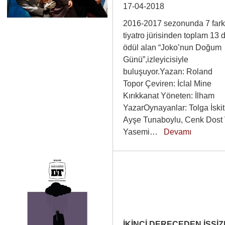
17-04-2018
2016-2017 sezonunda 7 fark
tiyatro jürisinden toplam 13 
ödül alan “Joko’nun Doğum
Günü”,izleyicisiyle
buluşuyor.Yazan: Roland
Topor Çeviren: İclal Mine
Kırıkkanat Yöneten: İlham
YazarOynayanlar: Tolga İskit
Ayşe Tunaboylu, Cenk Dost 
Yasemi…
Devamı
İKİNCİ DERECEDEN İŞSİZ