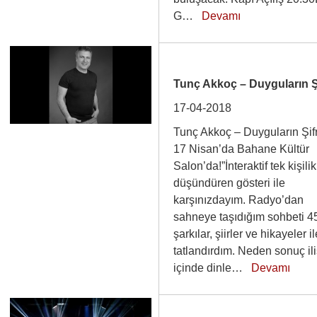
G…
Devamı
Tunç Akkoç – Duyguların Ş
17-04-2018
Tunç Akkoç – Duyguların Şifr
17 Nisan’da Bahane Kültür
Salon’da!”İnteraktif tek kişilik
düşündüren gösteri ile
karşınızdayım. Radyo’dan
sahneye taşıdığım sohbeti 45
şarkılar, şiirler ve hikayeler i
tatlandırdım. Neden sonuç ili
içinde dinle…
Devamı