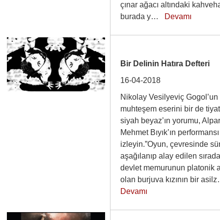
çınar ağacı altındaki kahveh
burada y…
Devamı
Bir Delinin Hatıra Defteri
16-04-2018
Nikolay Vesilyeviç Gogol’un
muhteşem eserini bir de tiya
siyah beyaz’ın yorumu, Alpa
Mehmet Bıyık’ın performansı 
izleyin.”Oyun, çevresinde sür
aşağılanıp alay edilen sırada
devlet memurunun platonik a
olan burjuva kızının bir asi
Devamı