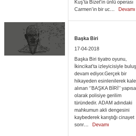
Kuş’ta Bizet’in ünlü operası
Carmen’in bir uc…
Devamı
Başka Biri
17-04-2018
Başka Biri tiyatro oyunu,
İkincikat’ta izleyicisiyle bul
devam ediyor.Gerçek bir
hikayeden esinlenilerek kal
alınan ‘’BAŞKA BİRİ’’ yapısa
olarak polisiye gerilim
türündedir. ADAM adındaki
mahkumun akli dengesini
kaybederek karıştığı cinayet
sonr…
Devamı