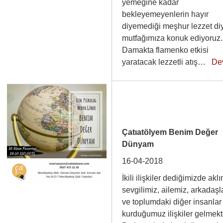
yemeğine kadar
bekleyemeyenlerin hayır
diyemediği meşhur lezzet diy
mutfağımıza konuk ediyoruz.
Damakta flamenko etkisi
yaratacak lezzetli atış…
De
Çatıatölyem Benim Değer
Dünyam
16-04-2018
İkili ilişkiler dediğimizde akl
sevgilimiz, ailemiz, arkadaşl
ve toplumdaki diğer insanlar 
kurduğumuz ilişkiler gelmekt