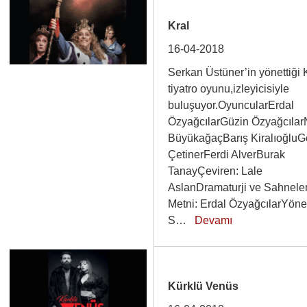
Kral
16-04-2018
Serkan Üstüner’in yönettiği 
tiyatro oyunu,izleyicisiyle
buluşuyor.OyuncularErdal
ÖzyağcılarGüzin Özyağcılar
BüyükağaçBarış Kiralıoğlu
ÇetinerFerdi AlverBurak
TanayÇeviren: Lale
AslanDramaturji ve Sahnel
Metni: Erdal ÖzyağcılarYön
S…
Devamı
Kürklü Venüs