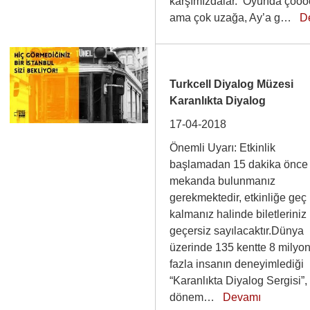
karşımızdalar. Oyunda çoo
ama çok uzağa, Ay’a g…
D
Turkcell Diyalog Müzesi
Karanlıkta Diyalog
17-04-2018
Önemli Uyarı: Etkinlik
başlamadan 15 dakika önce
mekanda bulunmanız
gerekmektedir, etkinliğe geç
kalmanız halinde biletleriniz
geçersiz sayılacaktır.Dünya
üzerinde 135 kentte 8 milyo
fazla insanın deneyimlediği
“Karanlıkta Diyalog Sergisi”,
dönem…
Devamı