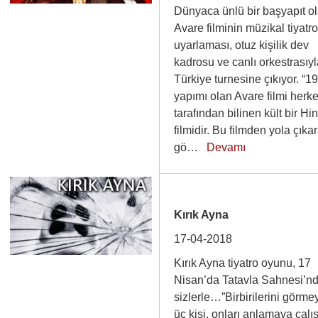
Dünyaca ünlü bir başyapıt o
Avare filminin müzikal tiyatr
uyarlaması, otuz kişilik dev
kadrosu ve canlı orkestrasıy
Türkiye turnesine çıkıyor. “1
yapımı olan Avare filmi herk
tarafından bilinen kült bir Hin
filmidir. Bu filmden yola çıka
gö…
Devamı
Kırık Ayna
17-04-2018
Kırık Ayna tiyatro oyunu, 17
Nisan’da Tatavla Sahnesi’n
sizlerle…”Birbirilerini görm
üç kişi, onları anlamaya çalı