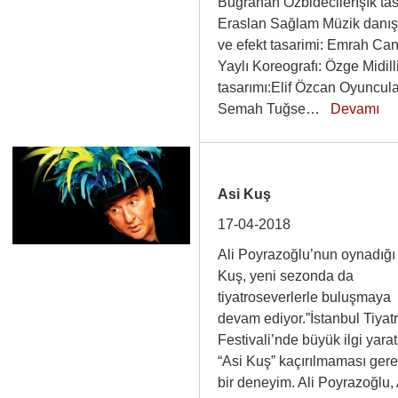
Buğrahan ÖzbidecilerIşık tas
Eraslan Sağlam Müzik danı
ve efekt tasarimi: Emrah Ca
Yaylı Koreografı: Özge Midilli
tasarımı:Elif Özcan Oyuncul
Semah Tuğse…
Devamı
Asi Kuş
17-04-2018
Ali Poyrazoğlu’nun oynadığı
Kuş, yeni sezonda da
tiyatroseverlerle buluşmaya
devam ediyor.”İstanbul Tiyat
Festivali’nde büyük ilgi yara
“Asi Kuş” kaçırılmaması ger
bir deneyim. Ali Poyrazoğlu,