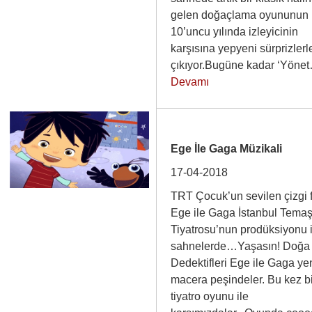
gelen doğaçlama oyununun
10’uncu yılında izleyicinin
karşısına yepyeni sürprizlerl
çıkıyor.Bugüne kadar ‘Yön
Devamı
Ege İle Gaga Müzikali
17-04-2018
TRT Çocuk’un sevilen çizgi f
Ege ile Gaga İstanbul Tema
Tiyatrosu’nun prodüksiyonu 
sahnelerde…Yaşasın! Doğa
Dedektifleri Ege ile Gaga yen
macera peşindeler. Bu kez b
tiyatro oyunu ile