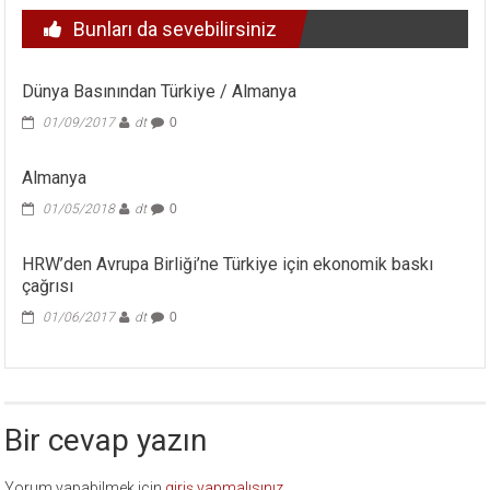
Bunları da sevebilirsiniz
Dünya Basınından Türkiye / Almanya
01/09/2017
dt
0
Almanya
01/05/2018
dt
0
HRW’den Avrupa Birliği’ne Türkiye için ekonomik baskı
çağrısı
01/06/2017
dt
0
Bir cevap yazın
Yorum yapabilmek için
giriş yapmalısınız
.