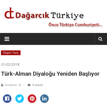
İçeriğe
geç
Dağarcık
Türkiye
Önce
Özgün Tunç
Türkiye
Cumhuriyeti…
01/02/2018
Türk-Alman Diyaloğu Yeniden Başlıyor
Gönderen: dt
0 yorum