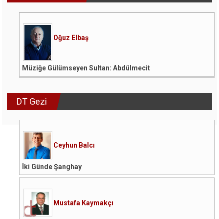
Oğuz Elbaş
Müziğe Gülümseyen Sultan: Abdülmecit
DT Gezi
Ceyhun Balcı
İki Günde Şanghay
Mustafa Kaymakçı