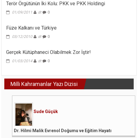
Terör Örgütünün İki Kolu: PKK ve PKK Holdingi
01/09/2011
dt
0
Füze Kalkanı ve Türkiye
03/12/2010
dt
0
Gerçek Kütüphaneci Olabilmek Zor İştir!
01/03/2014
dt
0
Milli Kahramanlar Yazı Dizisi
Sude Güçük
Dr. Hilmi Malik Evrenol Doğumu ve Eğitim Hayatı