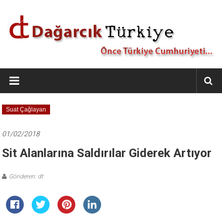
İçeriğe
geç
Dağarcık
Türkiye
Önce
Suat Çağlayan
Türkiye
Cumhuriyeti…
01/02/2018
Sit Alanlarına Saldırılar Giderek Artıyor
Gönderen: dt