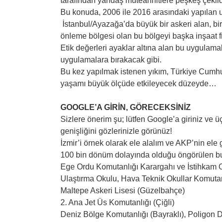
tarafından yandaş müteahhitlere peşkeş çekild
Bu konuda, 2006 ile 2016 arasındaki yapılan u
İstanbul/Ayazağa’da büyük bir askeri alan, bi
önleme bölgesi olan bu bölgeyi başka inşaat fi
Etik değerleri ayaklar altına alan bu uygulama
uygulamalara bırakacak gibi.
Bu kez yapılmak istenen yıkım, Türkiye Cumhur
yaşamı büyük ölçüde etkileyecek düzeyde…
GOOGLE’A GİRİN, GÖRECEKSİNİZ
Sizlere önerim şu; lütfen Google’a giriniz ve ü
genişliğini gözlerinizle görünüz!
İzmir’i örnek olarak ele alalım ve AKP’nin ele 
100 bin dönüm dolayında olduğu öngörülen bu 
Ege Ordu Komutanlığı Karargahı ve İstihkam O
Ulaştırma Okulu, Hava Teknik Okullar Komuta
Maltepe Askeri Lisesi (Güzelbahçe)
2. Ana Jet Üs Komutanlığı (Çiğli)
Deniz Bölge Komutanlığı (Bayraklı), Poligon 