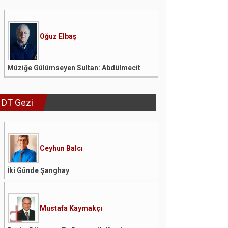
Oğuz Elbaş
Müziğe Gülümseyen Sultan: Abdülmecit
DT Gezi
Ceyhun Balcı
İki Günde Şanghay
Mustafa Kaymakçı