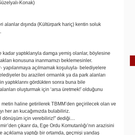
Güzelyalı-Konak)
i alanlar dışında (Kültürpark hariç) kentin soluk
.
 kadar yaptıklarıyla damga yemiş olanlar, böylesine
nacakları konusuna inanmamızı beklemesinler.
er- yapılanmaya açılmamak koşuluyla- belediyelere
elediyeler bu arazileri ormanlık ya da park alanları
rin yaptıklarını gördükten sonra buna bile
alanları oluşturmak için ‘arsa üretmek!’ olduğunu
 metin haline getirilerek TBMM’den geçirilecek olan ve
ı her an kucağımızda bulabiliriz.
l dönüşüm için verebiliriz!” dediği…
mir’den çıkarır da, Ege Ordu Komutanlığı’nın arazisini
ye açıklama yaptığı bir ortamda, geçmişi yandaş