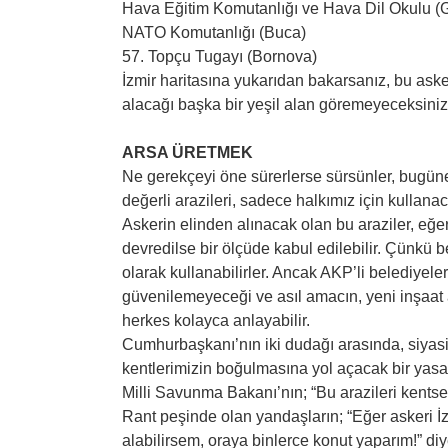
Hava Eğitim Komutanlığı ve Hava Dil Okulu (
NATO Komutanlığı (Buca)
57. Topçu Tugayı (Bornova)
İzmir haritasına yukarıdan bakarsanız, bu asker
alacağı başka bir yeşil alan göremeyeceksiniz
ARSA ÜRETMEK
Ne gerekçeyi öne sürerlerse sürsünler, bugüne
değerli arazileri, sadece halkımız için kulla
Askerin elinden alınacak olan bu araziler, eğ
devredilse bir ölçüde kabul edilebilir. Çünkü b
olarak kullanabilirler. Ancak AKP’li belediyele
güvenilemeyeceği ve asıl amacın, yeni inşaat 
herkes kolayca anlayabilir.
Cumhurbaşkanı’nın iki dudağı arasında, siyasi
kentlerimizin boğulmasına yol açacak bir yasay
Milli Savunma Bakanı’nın; “Bu arazileri kentse
Rant peşinde olan yandaşların; “Eğer askeri İz
alabilirsem, oraya binlerce konut yaparım!” di