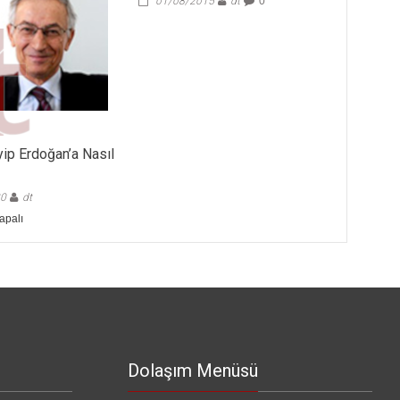
01/08/2015
dt
0
yip Erdoğan’a Nasıl
20
dt
apalı
Dolaşım Menüsü