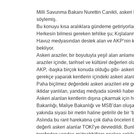
Milli Savunma Bakanı Nurettin Canikli, askeri 
söylemiş.
Bu konuyu kısa aralıklara gündeme getiriyorla
Herkesin bilmesi gereken tehlike şu; Kışlaları
Havuz medyasından destek alan ve AKP’nin kor
bekliyor.
Askeri araziler, bir boyutuyla yeşil alan anlamı
araziler içinde, tarihsel ve kültürel değerleri ol
AKP, -başka birçok konuda olduğu gibi- asker
gerekçe yaparak kentlerin içindeki askeri alanl
Paha biçilmez değerdeki askeri arazileri ele
iktidar yanlıları, yandaş medyada sürekli haberl
Askeri alanları kentlerin dışına çıkarmak için
Bakanlığı, Maliye Bakanlığı ve MSB’dan oluş
yakında siyasi bir metin haline getirilir de bir 
Aslında bu rant harekatına çok daha önceleri 
değerli askeri alanlar TOKİ’ye devredildi. Bu