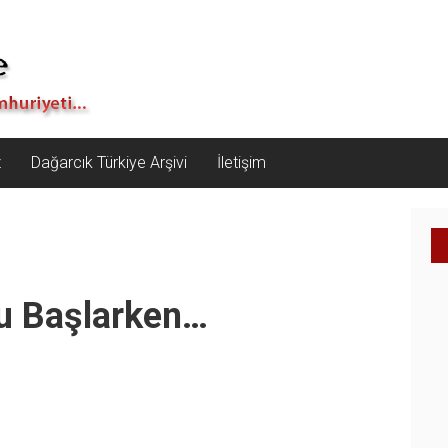
z
Dağarcık Türkiye Arşivi
İletişim
u Başlarken…