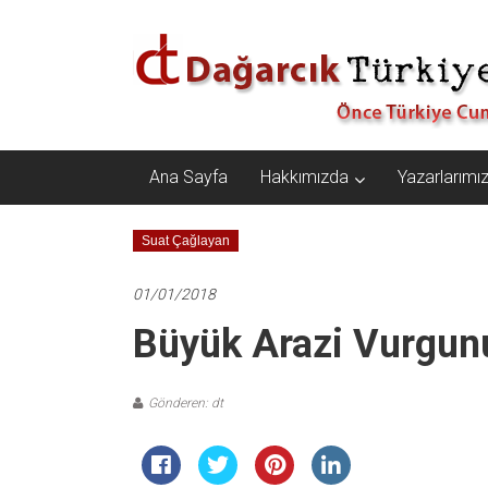
İçeriğe
Dağarcık
geç
Türkiye
Önce
Türkiye
Cumhuriyeti…
Ana Sayfa
Hakkımızda
Yazarlarımı
Suat Çağlayan
01/01/2018
Büyük Arazi Vurgun
Gönderen: dt