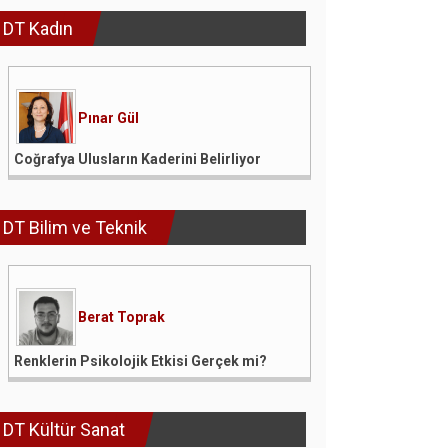
DT Kadın
Pınar Gül
Coğrafya Ulusların Kaderini Belirliyor
DT Bilim ve Teknik
Berat Toprak
Renklerin Psikolojik Etkisi Gerçek mi?
DT Kültür Sanat