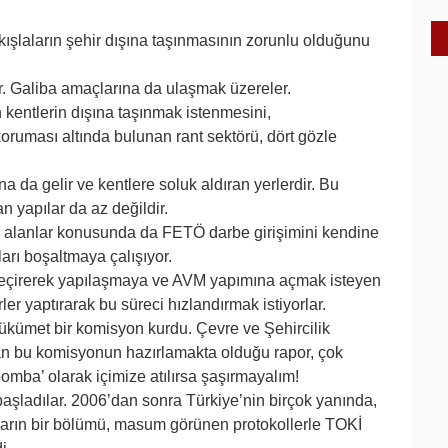
kışlaların şehir dışına taşınmasının zorunlu olduğunu
r. Galiba amaçlarına da ulaşmak üzereler.
n kentlerin dışına taşınmak istenmesini,
uması altında bulunan rant sektörü, dört gözle
na da gelir ve kentlere soluk aldıran yerlerdir. Bu
an yapılar da az değildir.
i alanlar konusunda da FETÖ darbe girişimini kendine
arı boşaltmaya çalışıyor.
 geçirerek yapılaşmaya ve AVM yapımına açmak isteyen
er yaptırarak bu süreci hızlandırmak istiyorlar.
 hükümet bir komisyon kurdu. Çevre ve Şehircilik
an bu komisyonun hazırlamakta olduğu rapor, çok
‘bomba’ olarak içimize atılırsa şaşırmayalım!
başladılar. 2006’dan sonra Türkiye’nin birçok yanında,
nların bir bölümü, masum görünen protokollerle TOKİ