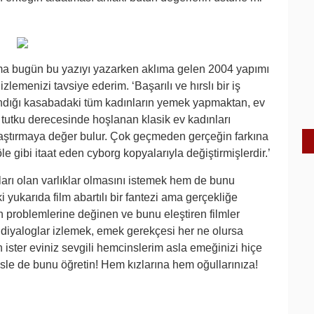
ma bugün bu yazıyı yazarken aklıma gelen 2004 yapımı
zlemenizi tavsiye ederim. ‘Başarılı ve hırslı bir iş
ındığı kasabadaki tüm kadınların yemek yapmaktan, ev
tutku derecesinde hoşlanan klasik ev kadınları
aştırmaya değer bulur. Çok geçmeden gerçeğin farkına
öle gibi itaat eden cyborg kopyalarıyla değiştirmişlerdir.’
ları olan varlıklar olmasını istemek hem de bunu
 yukarıda film abartılı bir fantezi ama gerçekliğe
n problemlerine değinen ve bunu eleştiren filmler
 diyaloglar izlemek, emek gerekçesi her ne olursa
un ister eviniz sevgili hemcinslerim asla emeğinizi hiçe
e de bunu öğretin! Hem kızlarına hem oğullarınıza!