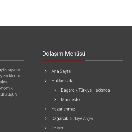
Dolaşım Menüsü
ylık siyaset
Ana Sayfa
eyeceklerini
Hakkımızda
lındır.
konomik
Dağarcık Türkiye Hakkında
 kuruluşun
Manifesto
Yazarlarımız
Dağarcık Türkiye Arşivi
İletişim