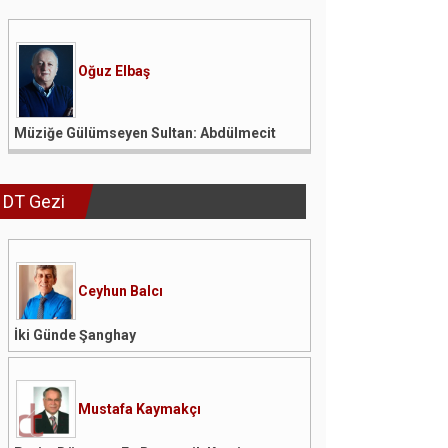
Oğuz Elbaş
Müziğe Gülümseyen Sultan: Abdülmecit
DT Gezi
Ceyhun Balcı
İki Günde Şanghay
Mustafa Kaymakçı