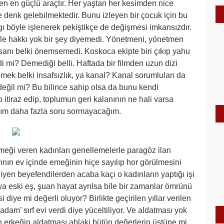
ten en güçlü araçtır. Her yaştan her kesimden nice
 denk gelebilmektedir. Bunu izleyen bir çocuk için bu
 algı böyle işlenerek pekiştikçe de değişmesi imkansızdır.
le hakkı yok bir şey diyemedi. Yönetmeni, yönetmen
sanı belki önemsemedi. Koskoca ekipte biri çıkıp yahu
i mi? Demediği belli. Haftada bir filmden uzun dizi
ek belki insafsızlık, ya kanal? Kanal sorumluları da
eğil mi? Bu bilince sahip olsa da bunu kendi
 itiraz edip, toplumun geri kalanının ne hali varsa
ım daha fazla soru sormayacağım.
ü emeği veren kadınları genellemelerle paragöz ilan
nın ev içinde emeğinin hiçe sayılıp hor görülmesini
 diyen beyefendilerden acaba kaçı o kadınların yaptığı işi
ya eski eş, şuan hayat ayrılsa bile bir zamanlar ömrünü
 diye mi değerli oluyor? Birlikte geçirilen yıllar verilen
adam’ sırf evi verdi diye yüceltiliyor. Ve aldatması yok
ken erkeğin aldatması ahlaki bütün değerlerin üstüne mi