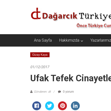
İçeriğe
Dağarcık
geç
Türkiye
Önce
Türkiye
Cumhuriyeti…
Ana Sayfa
Hakkımızda
Yazarlarımı
Gizay Kaya
01/12/2017
Ufak Tefek Cinayetl
Gönderen: dt
0 yorum