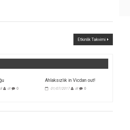
Etkinlik Takvimi
ğu
Ahlaksızlık in Vicdan out!
18
dt
0
01/07/2017
dt
0