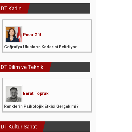
DT Kadın
Pınar Gül
Coğrafya Ulusların Kaderini Belirliyor
DT Bilim ve Teknik
Berat Toprak
Renklerin Psikolojik Etkisi Gerçek mi?
DT Kültür Sanat