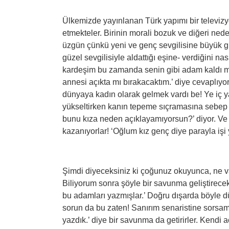
Ülkemizde yayınlanan Türk yapımı bir televizy
etmekteler. Birinin morali bozuk ve diğeri ne
üzgün çünkü yeni ve genç sevgilisine büyük gü
güzel sevgilisiyle aldattığı eşine- verdiğini na
kardeşim bu zamanda senin gibi adam kaldı mı 
annesi açıkta mı bırakacaktım.’ diye cevaplıyo
dünyaya kadın olarak gelmek vardı be! Ye iç ya
yükseltirken kanın tepeme sıçramasına sebep o
bunu kıza neden açıklayamıyorsun?’ diyor. Ve
kazanıyorlar! ‘Oğlum kız genç diye parayla işi
Şimdi diyeceksiniz ki çoğunuz okuyunca, ne v
Biliyorum sonra şöyle bir savunma geliştirece
bu adamları yazmışlar.’ Doğru dışarda böyle
sorun da bu zaten! Sanırım senaristine sorsam
yazdık.’ diye bir savunma da getirirler. Kendi