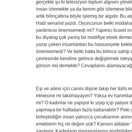
gerçekte şu ki televizyon toplum algısını yöne
insan izlemekte ya da benim gibi izlemese bile
artık bilinçaltına böyle işlemiş bir algıdır. Bu
Hadi senarist yazdı. Oyuncunun belki müdaha
yardımcısı önemsemedi mi? Yapımcı ticaret in
bu diyalog çok yanlış bir modifiye etsek demed
yazıp çeken insanlardan bu hassasiyete beklem
önemsemedi? Ve belki hatta bu bilince sahip d
çevresinde kendine gelince değiştirmek isteyip
görsün mü demekte? Cevaplarını alamayacağ
Eşi ve ailesi için canını dişine takıp her türl
etmesine mi takılmayayım? Yoksa ev hanımları
mi? O kadınlar ne yapıyor ki yiyip içip yatıyor
yapmaya bir haftadan fazla katlanabilir? Peki 
birleştirdiğin insan yalnızca çocuklarının annesi
emeklerin hiç mi değeri yok? Karısını aldatan ‘
sayılıyor. Kadınların davranışlarına giydirilir