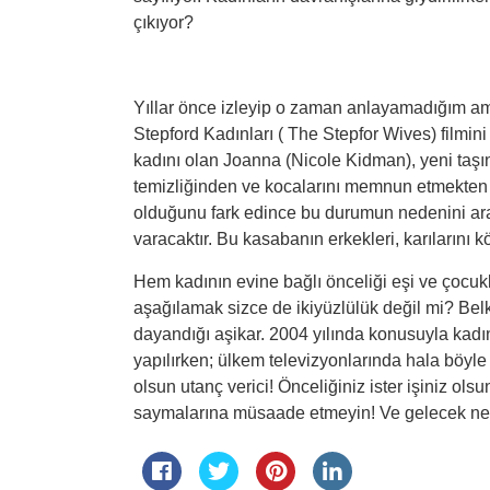
çıkıyor?
Yıllar önce izleyip o zaman anlayamadığım a
Stepford Kadınları ( The Stepfor Wives) filmini i
kadını olan Joanna (Nicole Kidman), yeni taş
temizliğinden ve kocalarını memnun etmekten 
olduğunu fark edince bu durumun nedenini ar
varacaktır. Bu kasabanın erkekleri, karılarını k
Hem kadının evine bağlı önceliği eşi ve çocuk
aşağılamak sizce de ikiyüzlülük değil mi? Belki
dayandığı aşikar. 2004 yılında konusuyla kadı
yapılırken; ülkem televizyonlarında hala böyle
olsun utanç verici! Önceliğiniz ister işiniz ols
saymalarına müsaade etmeyin! Ve gelecek nesl