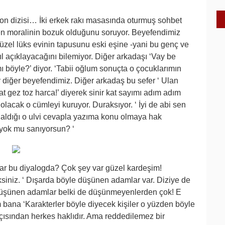
on dizisi… İki erkek rakı masasında oturmuş sohbet
den moralinin bozuk olduğunu soruyor. Beyefendimiz
zel lüks evinin tapusunu eski eşine -yani bu genç ve
sıl açıklayacağını bilemiyor. Diğer arkadaşı ‘Vay be
böyle?’ diyor. ‘Tabii oğlum sonuçta o çocuklarımın
r diğer beyefendimiz. Diğer arkadaş bu sefer ‘ Ulan
t gez toz harca!’ diyerek sinir kat sayımı adım adım
lacak o cümleyi kuruyor. Duraksıyor. ‘ İyi de abi sen
 aldığı o ulvi cevapla yazıma konu olmaya hak
 yok mu sanıyorsun? ‘
ar bu diyalogda? Çok şey var güzel kardeşim!
ksiniz. ‘ Dışarda böyle düşünen adamlar var. Diziye de
 düşünen adamlar belki de düşünmeyenlerden çok! E
 bana ‘Karakterler böyle diyecek kişiler o yüzden böyle
 açısından herkes haklıdır. Ama reddedilemez bir