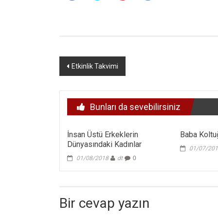
Yazı
Etkinlik Takvimi
dolaşımı
Bunları da sevebilirsiniz
İnsan Üstü Erkeklerin
Baba Koltu
Dünyasındaki Kadınlar
01/07/20
01/08/2018
dt
0
Bir cevap yazın