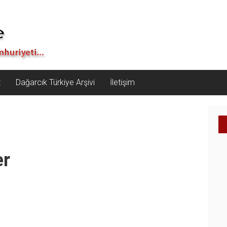
z
Dağarcık Türkiye Arşivi
İletişim
er