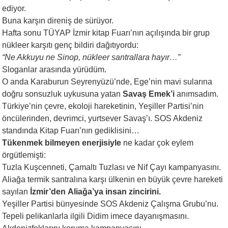
ediyor.
Buna karşın direniş de sürüyor.
Hafta sonu TÜYAP İzmir kitap Fuarı’nın açılışında bir grup
nükleer karşıtı genç bildiri dağıtıyordu:
“Ne Akkuyu ne Sinop, nükleer santrallara hayır…”
Sloganlar arasında yürüdüm.
O anda Karaburun Seyrenyüzü’nde, Ege’nin mavi sularına
doğru sonsuzluk uykusuna yatan
Savaş Emek’i
anımsadım.
Türkiye’nin çevre, ekoloji hareketinin, Yeşiller Partisi’nin
öncülerinden, devrimci, yurtsever Savaş’ı. SOS Akdeniz
standında Kitap Fuarı’nın gediklisini…
Tükenmek bilmeyen enerjisiyle
ne kadar çok eylem
örgütlemişti:
Tuzla Kuşcenneti, Çamaltı Tuzlası ve Nif Çayı kampanyasını.
Aliağa termik santralına karşı ülkenin en büyük çevre hareketi
sayılan
İzmir’den
Aliağa’ya insan zincirini.
Yeşiller Partisi bünyesinde SOS Akdeniz Çalışma Grubu’nu.
Tepeli pelikanlarla ilgili Didim imece dayanışmasını.