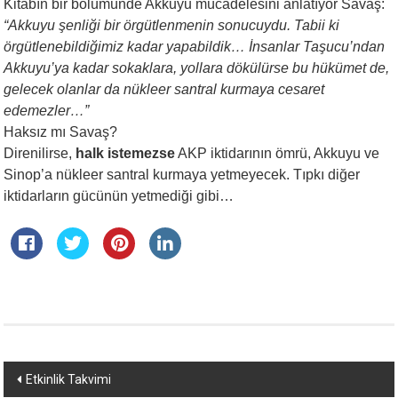
Kitabın bir bölümünde Akkuyu mücadelesini anlatıyor Savaş:
“Akkuyu şenliği bir örgütlenmenin
sonucuydu. Tabii ki
örgütlenebildiğimiz
kadar yapabildik… İnsanlar
Taşucu’ndan
Akkuyu’ya kadar
sokaklara, yollara dökülürse bu hükümet
de,
gelecek olanlar da nükleer
santral kurmaya cesaret
edemezler…”
Haksız mı Savaş?
Direnilirse,
halk istemezse
AKP iktidarının ömrü, Akkuyu ve
Sinop’a nükleer santral kurmaya yetmeyecek. Tıpkı diğer
iktidarların gücünün yetmediği gibi…
Yazı
Etkinlik Takvimi