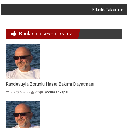
dolaşımı
Etkinlik Takvimi
Bunları da sevebilirsiniz
Randevuyla Zorunlu Hasta Bakımı Dayatması
Randevuyla
01/04/2023
dt
yorumlar kapalı
Zorunlu
Hasta
Bakımı
Dayatması
için