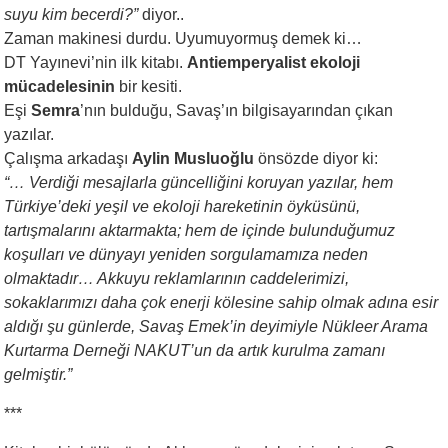
suyu kim becerdi?”
diyor..
Zaman makinesi durdu. Uyumuyormuş demek ki…
DT Yayınevi’nin ilk kitabı.
Antiemperyalist
ekoloji
mücadelesinin
bir kesiti.
Eşi
Semra
’nın bulduğu, Savaş’ın bilgisayarından çıkan
yazılar.
Çalışma arkadaşı
Aylin Musluoğlu
önsözde diyor ki:
“… Verdiği mesajlarla güncelliğini
koruyan yazılar, hem
Türkiye’deki
yeşil ve ekoloji hareketinin öyküsünü,
tartışmalarını aktarmakta;
hem de içinde bulunduğumuz
koşulları
ve dünyayı yeniden sorgulamamıza
neden
olmaktadır… Akkuyu
reklamlarının caddelerimizi,
sokaklarımızı
daha çok enerji kölesine
sahip olmak adına esir
aldığı şu
günlerde, Savaş Emek’in deyimiyle
Nükleer Arama
Kurtarma Derneği
NAKUT’un da artık kurulma zamanı
gelmiştir.”
***