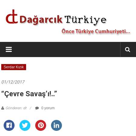
İçeriğe
geç
Dağarcık
Türkiye
Önce
Serdar Kızık
Türkiye
Cumhuriyeti…
01/12/2017
“Çevre Savaş’ı!..”
Gönderen: dt
0 yorum