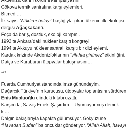
Akdenizfoklarını koruma kampanyasını.
Gökova termik santralına karşı eylemleri.
Bitmedi…
İlk sayısı
“Nükleer balayı”
başlığıyla çıkan ülkenin ilk ekolojisi
dergisi
Ağaçkakan’ı
.
Foça’da barış, dostluk, ekoloji kampını.
1993’te Ankara’daki nükleer karşıtı kongreyi.
1994’te Akkuyu nükleer santralı karşıtı bir dizi eylemi.
Kardak krizinde Akdenizfoklarının
“silahla girilmez”
etkinliğini.
Datça ve Karaburun ütopyalar buluşmasını…
***
Fuarda Cumhuriyet standında imza günündeyim.
Dağarcık Türkiye’nin kurucusu, ütopyalar toplantısını sürdüren
Enis Musluoğlu
elindeki kitabı uzattı.
Karşımda, Savaş Emek. Şaşırdım… Uyumuyormuş demek
ki…
Dalgın bakışlarıyla kapakta gülümsüyor. Gökyüzüne
“Havadan
Sudan”
baloncuklar gönderiyor.
“Allah Allah, havayı