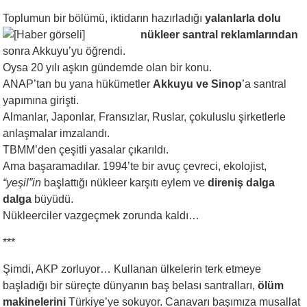
Toplumun bir bölümü, iktidarın hazırladığı
yalanlarla dolu
nükleer santral
reklamlarından
sonra Akkuyu’yu öğrendi.
Oysa 20 yılı aşkın gündemde olan bir konu.
ANAP’tan bu yana hükümetler
Akkuyu ve
Sinop
’a santral
yapımına girişti.
Almanlar, Japonlar, Fransızlar, Ruslar, çokuluslu şirketlerle
anlaşmalar imzalandı.
TBMM’den çeşitli yasalar çıkarıldı.
Ama başaramadılar. 1994’te bir avuç çevreci, ekolojist,
“yeşil”in
başlattığı nükleer karşıtı eylem ve
direniş dalga
dalga
büyüdü.
Nükleerciler vazgeçmek zorunda kaldı…
***
Şimdi, AKP zorluyor… Kullanan ülkelerin terk etmeye
başladığı bir süreçte dünyanın baş belası santralları,
ölüm
makinelerini
Türkiye’ye sokuyor. Canavarı başımıza musallat