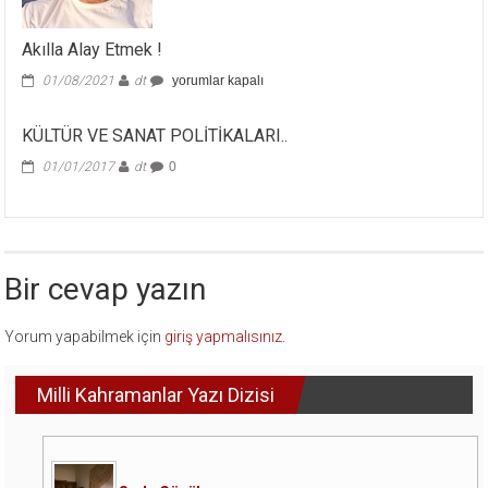
Akılla Alay Etmek !
Akılla
01/08/2021
dt
yorumlar kapalı
Alay
Etmek
KÜLTÜR VE SANAT POLİTİKALARI..
!
için
01/01/2017
dt
0
Bir cevap yazın
Yorum yapabilmek için
giriş yapmalısınız
.
Milli Kahramanlar Yazı Dizisi