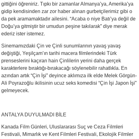
gittiğini öğreniriz. Tıpkı bir zamanlar Almanya’ya, Amerika’ya
gidip kendisinden zar zor haber alınan gurbetçilerimiz gibi o
da pek aramamaktadır ailesini. “Acaba o niye Batı’ya değil de
Doğu’ya gitmiştir bir umudun peşine takılarak” diye merak
ederiz ister istemez.
Sinemamızdaki Çin ve Çinli sunumlarının yavaş yavaş
değiştiği, Yeşilçam’ın tarihi macera filmlerindeki Türk
prenseslerini kaçıran hain Çinlilerin yerini daha gerçek
karakterlere bıraktığı-bırakacağı söylenebilir rahatlıkla. En
azından artık “Çin İşi” deyince aklımıza ilk elde Melek Görgün-
Ali Poyrazoğlu ikilisinin ucuz seks komedisi “Çin İşi Japon İşi”
gelmeyecek.
ANTALYA DUYULMADI BİLE
Kanada Film Günleri, Uluslararası Suç ve Ceza Filmleri
Festivali, Mimarlık ve Kent Filmleri Festivali, Ekolojik Filmler