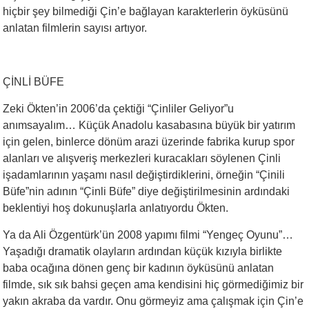
hiçbir şey bilmediği Çin’e bağlayan karakterlerin öyküsünü
anlatan filmlerin sayısı artıyor.
ÇİNLİ BÜFE
Zeki Ökten’in 2006’da çektiği “Çinliler Geliyor”u
anımsayalım… Küçük Anadolu kasabasına büyük bir yatırım
için gelen, binlerce dönüm arazi üzerinde fabrika kurup spor
alanları ve alışveriş merkezleri kuracakları söylenen Çinli
işadamlarının yaşamı nasıl değiştirdiklerini, örneğin “Çinili
Büfe”nin adının “Çinli Büfe” diye değiştirilmesinin ardındaki
beklentiyi hoş dokunuşlarla anlatıyordu Ökten.
Ya da Ali Özgentürk’ün 2008 yapımı filmi “Yengeç Oyunu”…
Yaşadığı dramatik olayların ardından küçük kızıyla birlikte
baba ocağına dönen genç bir kadının öyküsünü anlatan
filmde, sık sık bahsi geçen ama kendisini hiç görmediğimiz bir
yakın akraba da vardır. Onu görmeyiz ama çalışmak için Çin’e