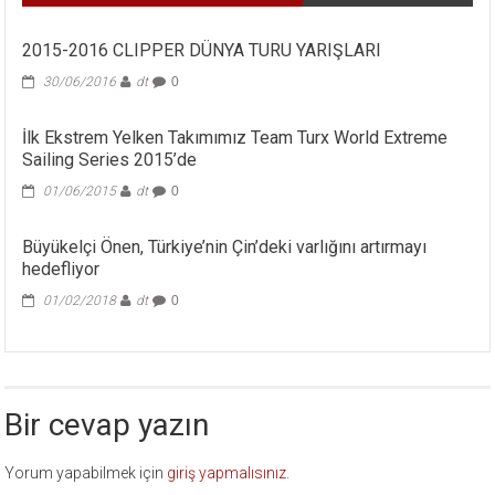
2015-2016 CLIPPER DÜNYA TURU YARIŞLARI
30/06/2016
dt
0
İlk Ekstrem Yelken Takımımız Team Turx World Extreme
Sailing Series 2015’de
01/06/2015
dt
0
Büyükelçi Önen, Türkiye’nin Çin’deki varlığını artırmayı
hedefliyor
01/02/2018
dt
0
Bir cevap yazın
Yorum yapabilmek için
giriş yapmalısınız
.