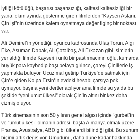
İyiliği kötülüğü, başarısı başarısızlığı, kalitesi kalitesizliği bir
yana, ekim ayında gösterime giren filmlerden “Kayseri Aslanı:
Çin İşi”nin üzerinde kalem oynatmaya değer ilginç bir noktası
var.
Ali Demirel’in yönettiği, oyuncu kadrosunda Ulaş Torun, Algı
Eke, Asuman Dabak, Ali Çatalbaş, Ali Erkazan gibi isimlerin
yer aldığı filmde Kayserili ünlü bir pastırmacının oğlu, kumarda
büyük para kaybedip başı belaya girince, çareyi Çinlilerle iş
yapmakta buluyor. Ucuz mal getirip Türkiye’de satmak için
Çin’e giden Kolpa Ersin’in evdeki hesabı çarşıya pek
uymuyor, başına yeni dertler açılıyor ama filmde şu ya da bu
şekilde “yeni umut ülkesi” olarak Çin’in altını bir kez daha
çizmiş oluyor.
Türk sinemasının son 50 yılının genel algısı içinde “gurbet”in
ve “umut ülkesi” olmanın adresi, başta Almanya olmak üzere,
Fransa, Avustralya, ABD gibi ülkelerdi bilindiği gibi. Bu sunum
biçimi artık değişiyor. Umudunu, daha düne kadar hakkında