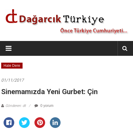
İçeriğe
geç
Dağarcık
Türkiye
Önce
Hale Dere
Türkiye
Cumhuriyeti…
01/11/2017
Sinemamızda Yeni Gurbet: Çin
Gönderen: dt
0 yorum