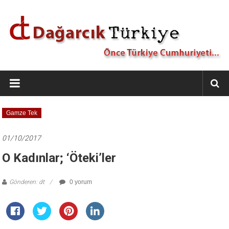
İçeriğe
geç
Dağarcık
Türkiye
Önce
Gamze Tek
Türkiye
Cumhuriyeti…
01/10/2017
O Kadınlar; ‘Öteki’ler
Gönderen: dt
0 yorum