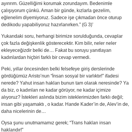
ayırırım. Güzelliğimi korumak zorundayım. Bedenimle
çalışıyorum çünkü. Aman bir günde, kızlarla gezelim,
eğlenelim diyemiyoruz. Sadece işe çıkmadan önce oturup
dedikodu yapabiliyoruz hazırlanırken.” (G 3)’
Yukarıdaki soru, herhangi birimize sorulduğunda, cevaplar
çok fazla değişkenlik gösterecektir. Kim bilir, neler neler
ekleyeceğizdir belki de… Fakat bu soruyu yanıtlayan
kadınlardan hiçbiri farklı bir cevap vermedi.
Peki, yıllar öncesinden belki felsefeye giriş derslerinde
gördüğümüz Aristo’nun “İnsan sosyal bir varlıktır!” ifadesi
nerede? Yahut insan hakları bunun tam olarak neresinde? Ya
da biz, o kadınları ne kadar görüyor, ne kadar içimize
alıyoruz? İstekleri aslında bizim isteklerimizden farklı değil;
insan gibi yaşamaktı , o kadar. Hande Kader’in de, Alev’in de,
daha nicelerinin de…
Oysa şunu unutmamamız gerek; “Trans hakları insan
haklarıdır!”