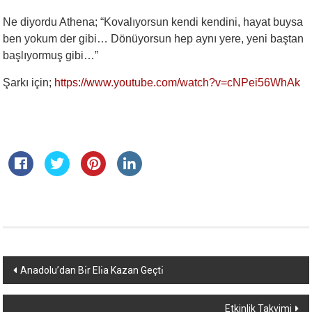
Ne diyordu Athena; “Kovalıyorsun kendi kendini, hayat buysa
ben yokum der gibi… Dönüyorsun hep aynı yere, yeni baştan
başlıyormuş gibi…”
Şarkı için;
https://www.youtube.com/watch?v=cNPei56WhAk
Yazı
Anadolu’dan Bı̇r Elı̇a Kazan Geçtı̇
dolaşımı
Etkinlik Takvimi