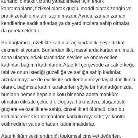
kurtarıcı olmaktır. Bunu yapabilmeleri için erkek
kahramanların, fiziksel olarak güçlü, maddi olarak zengin ve
pratik zekâlı olmaları kaçınılmazdır. Ayrıca, zaman zaman
kendilerine sadık arkadaş ya da yardımcılara sahip olmaları
da gerekmektedir.
Bu bağlamda, özellikle kadınlar açısından iki şeye dikkat
çekmek istiyorum. Bunlardan ilki, masallarda kurtarılan, mutlu
sona ulaşan, erkek tarafından sevilen ve onore edilen
kadınlar, bağımlı kadınlardır. Ataerkil çerçevede ancak erkeğe
tabi ve onun istediği güzelliğe ve saflığa sahip kadınlar,
arzulanmaya ve de evlilik ile ödüllendirilmeye layıktırlar. İkinci
olarak, bağımsız kadın karakterleri şöyle bir hatırladığımızda,
bunların hemen hepsinin kötü bir sona adeta mahkûm
olmaları dikkate çekicidir. Doğaya hükmeden, olağanüstü
güçlere ve özelliklere sahip, cinsellikleri ölümcül olan bu
kadınlar, erkek kahramanların korkulu rüyasıdır; ya kontrol
edilmedirler ya da ortadan kaldırılmalıdırlar.
Ataerkilliğin şekillendirdiği toplumsal cinsiyet değerleri,