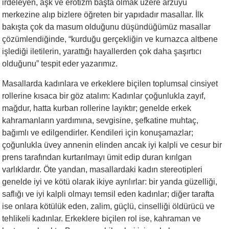
irdeleyen, aşk ve erotizm başta olmak üzere arzuyu
merkezine alıp bizlere öğreten bir yapıdadır masallar. İlk
bakışta çok da masum olduğunu düşündüğümüz masallar
çözümlendiğinde, “kurduğu gerçekliğin ve kurnazca altbene
işlediği iletilerin, yarattığı hayallerden çok daha şaşırtıcı
olduğunu” tespit eder yazarımız.
Masallarda kadınlara ve erkeklere biçilen toplumsal cinsiyet
rollerine kısaca bir göz atalım: Kadınlar çoğunlukla zayıf,
mağdur, hatta kurban rollerine layıktır; genelde erkek
kahramanların yardımına, sevgisine, şefkatine muhtaç,
bağımlı ve edilgendirler. Kendileri için konuşamazlar;
çoğunlukla üvey annenin elinden ancak iyi kalpli ve cesur bir
prens tarafından kurtarılmayı ümit edip duran kırılgan
varlıklardır. Öte yandan, masallardaki kadın stereotipleri
genelde iyi ve kötü olarak ikiye ayrılırlar: bir yanda güzelliği,
saflığı ve iyi kalpli olmayı temsil eden kadınlar; diğer tarafta
ise onlara kötülük eden, zalim, güçlü, cinselliği öldürücü ve
tehlikeli kadınlar. Erkeklere biçilen rol ise, kahraman ve