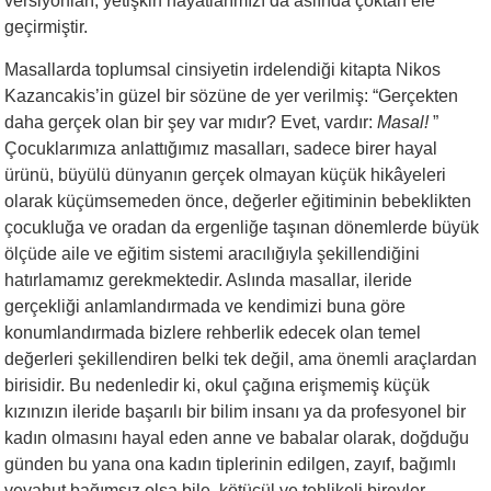
versiyonları, yetişkin hayatlarımızı da aslında çoktan ele
geçirmiştir.
Masallarda toplumsal cinsiyetin irdelendiği kitapta Nikos
Kazancakis’in güzel bir sözüne de yer verilmiş: “Gerçekten
daha gerçek olan bir şey var mıdır? Evet, vardır:
Masal!
”
Çocuklarımıza anlattığımız masalları, sadece birer hayal
ürünü, büyülü dünyanın gerçek olmayan küçük hikâyeleri
olarak küçümsemeden önce, değerler eğitiminin bebeklikten
çocukluğa ve oradan da ergenliğe taşınan dönemlerde büyük
ölçüde aile ve eğitim sistemi aracılığıyla şekillendiğini
hatırlamamız gerekmektedir. Aslında masallar, ileride
gerçekliği anlamlandırmada ve kendimizi buna göre
konumlandırmada bizlere rehberlik edecek olan temel
değerleri şekillendiren belki tek değil, ama önemli araçlardan
birisidir. Bu nedenledir ki, okul çağına erişmemiş küçük
kızınızın ileride başarılı bir bilim insanı ya da profesyonel bir
kadın olmasını hayal eden anne ve babalar olarak, doğduğu
günden bu yana ona kadın tiplerinin edilgen, zayıf, bağımlı
veyahut bağımsız olsa bile, kötücül ve tehlikeli bireyler