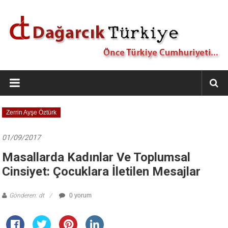
İçeriğe
geç
Dağarcık
Türkiye
Önce
Zerrin Ayşe Öztürk
Türkiye
Cumhuriyeti…
01/09/2017
Masallarda Kadınlar Ve Toplumsal
Cinsiyet: Çocuklara İletilen Mesajlar
Gönderen: dt
0 yorum