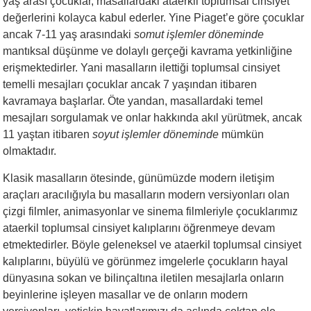
yaş arası çocuklar, masallardaki ataerkil toplumsal cinsiyet
değerlerini kolayca kabul ederler. Yine Piaget’e göre çocuklar
ancak 7-11 yaş arasındaki
somut işlemler döneminde
mantıksal düşünme ve dolaylı gerçeği kavrama yetkinliğine
erişmektedirler. Yani masalların ilettiği toplumsal cinsiyet
temelli mesajları çocuklar ancak 7 yaşından itibaren
kavramaya başlarlar. Öte yandan, masallardaki temel
mesajları sorgulamak ve onlar hakkında akıl yürütmek, ancak
11 yaştan itibaren
soyut işlemler döneminde
mümkün
olmaktadır.
Klasik masalların ötesinde, günümüzde modern iletişim
araçları aracılığıyla bu masalların modern versiyonları olan
çizgi filmler, animasyonlar ve sinema filmleriyle çocuklarımız
ataerkil toplumsal cinsiyet kalıplarını öğrenmeye devam
etmektedirler. Böyle geleneksel ve ataerkil toplumsal cinsiyet
kalıplarını, büyülü ve görünmez imgelerle çocukların hayal
dünyasına sokan ve bilinçaltına iletilen mesajlarla onların
beyinlerine işleyen masallar ve de onların modern