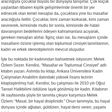
aracılığıyla çocuklar büyülü bir dünyayla tanışırlar. Çok küçük
yaşlardan itibaren kişilik gelişimlerinde önemli bir yer
edinecek olan temel mesajlar da, çocuklara yine bu masallar
aracılığıyla iletilir. Çocuklar, kimi zaman korkarak, kimi zaman
sevinerek, kimisinde mutlu bir sonla, kimisinde de hatalı
davranışının bedellerini ödeyen kahramanlara acıyarak,
gereken mesajları alırlar. İlginç olan ise, bu mesajların içinde
masalların özüne işlemiş olan toplumsal cinsiyet tanımlarının,
kadın ve erkek stereotiplerinin mevcut oluşudur.
İşte bu noktada bir kadınından bahsetmek istiyorum: Melek
Özlem Sezer. Kendisi, “Masallar ve Toplumsal Cinsiyet” adlı
kitabın yazarı. Aslında bu kitap, Ankara Üniversitesi Kadın
Çalışmaları Anabilim dalındaki yüksek lisans tezinin
kitaplaştırılmış hali. Kendisi, bu çalışması ile 2010 yılı Oğuz
Tansel Halkbilimi ödülüne layık görülmüş bir kadın. Kitabının
ilk sayfasında şöyle bir tanımla çıkıyor karşımıza Melek
Özlem: “Masal, bir hayal disiplinidir.” Onun tanımıyla, bu hayal
dünyası içinde ağlatan, güldüren, hayat dersi veren, yaşamı