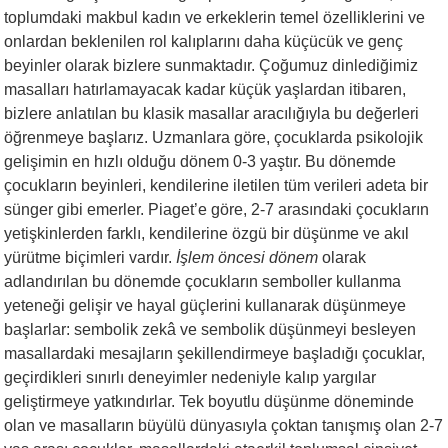
toplumdaki makbul kadın ve erkeklerin temel özelliklerini ve
onlardan beklenilen rol kalıplarını daha küçücük ve genç
beyinler olarak bizlere sunmaktadır. Çoğumuz dinlediğimiz
masalları hatırlamayacak kadar küçük yaşlardan itibaren,
bizlere anlatılan bu klasik masallar aracılığıyla bu değerleri
öğrenmeye başlarız. Uzmanlara göre, çocuklarda psikolojik
gelişimin en hızlı olduğu dönem 0-3 yaştır. Bu dönemde
çocukların beyinleri, kendilerine iletilen tüm verileri adeta bir
sünger gibi emerler. Piaget’e göre, 2-7 arasındaki çocukların
yetişkinlerden farklı, kendilerine özgü bir düşünme ve akıl
yürütme biçimleri vardır.
İşlem öncesi dönem
olarak
adlandırılan bu dönemde çocukların semboller kullanma
yeteneği gelişir ve hayal güçlerini kullanarak düşünmeye
başlarlar: sembolik zekâ ve sembolik düşünmeyi besleyen
masallardaki mesajların şekillendirmeye başladığı çocuklar,
geçirdikleri sınırlı deneyimler nedeniyle kalıp yargılar
geliştirmeye yatkındırlar. Tek boyutlu düşünme döneminde
olan ve masalların büyülü dünyasıyla çoktan tanışmış olan 2-7