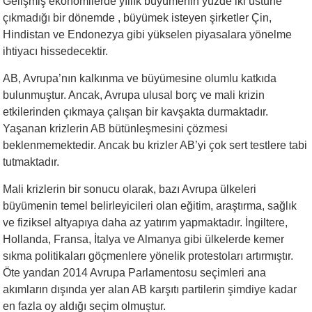
Gelişmiş ekonomilerde yıllık büyümenin yüzde iki üstüne
çıkmadığı bir dönemde , büyümek isteyen şirketler Çin,
Hindistan ve Endonezya gibi yükselen piyasalara yönelme
ihtiyacı hissedecektir.
AB, Avrupa’nın kalkınma ve büyümesine olumlu katkıda
bulunmuştur. Ancak, Avrupa ulusal borç ve mali krizin
etkilerinden çıkmaya çalışan bir kavşakta durmaktadır.
Yaşanan krizlerin AB bütünleşmesini çözmesi
beklenmemektedir. Ancak bu krizler AB’yi çok sert testlere tabi
tutmaktadır.
Mali krizlerin bir sonucu olarak, bazı Avrupa ülkeleri
büyümenin temel belirleyicileri olan eğitim, araştırma, sağlık
ve fiziksel altyapıya daha az yatırım yapmaktadır. İngiltere,
Hollanda, Fransa, İtalya ve Almanya gibi ülkelerde kemer
sıkma politikaları göçmenlere yönelik protestoları artırmıştır.
Öte yandan 2014 Avrupa Parlamentosu seçimleri ana
akımların dışında yer alan AB karşıtı partilerin şimdiye kadar
en fazla oy aldığı seçim olmuştur.