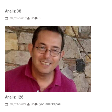
Analiz 38
01/03/2013
dt
0
Analiz 126
Analiz
01/01/2021
dt
yorumlar kapalı
126