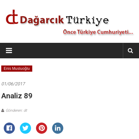
İçeriğe
geç
Dağarcık
Türkiye
Önce
Enis Musluoğlu
Türkiye
Cumhuriyeti…
01/06/2017
Analiz 89
Gönderen: dt