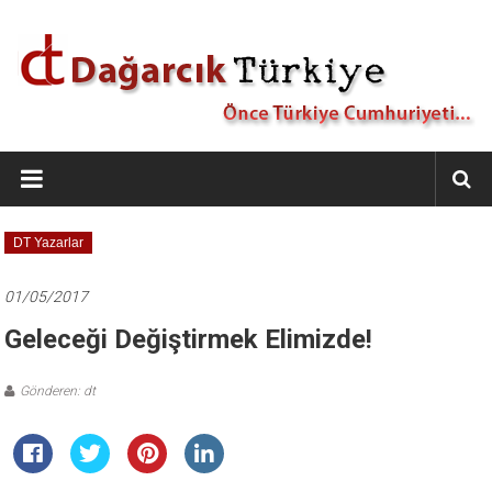
İçeriğe
geç
Dağarcık
Türkiye
Önce
DT Yazarlar
Türkiye
Cumhuriyeti…
01/05/2017
Geleceği Değiştirmek Elimizde!
Gönderen: dt