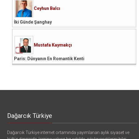
Ceyhun Balcı
İki Günde Şanghay
Mustafa Kaymakçı
Paris: Dünyanın En Romantik Kenti
Dağarcık Türkiye
Dağarcık Türkiye internet ortamında yayımlanan aylık siyaset ve
kültür dergisidir. İsmine yakışır bir şekilde, söyleyeceklerini bilgi