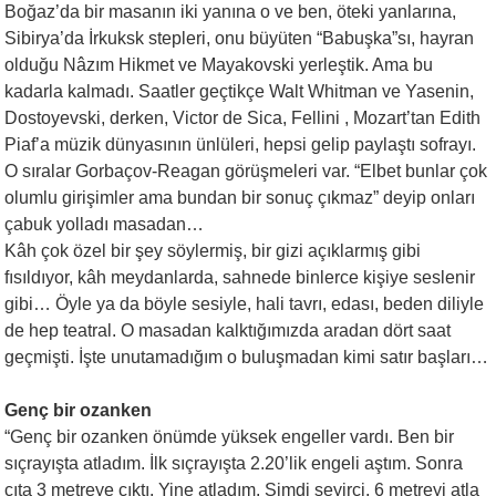
Boğaz’da bir masanın iki yanına o ve ben, öteki yanlarına,
Sibirya’da İrkuksk stepleri, onu büyüten “Babuşka”sı, hayran
olduğu Nâzım Hikmet ve Mayakovski yerleştik. Ama bu
kadarla kalmadı. Saatler geçtikçe Walt Whitman ve Yasenin,
Dostoyevski, derken, Victor de Sica, Fellini , Mozart’tan Edith
Piaf’a müzik dünyasının ünlüleri, hepsi gelip paylaştı sofrayı.
O sıralar Gorbaçov-Reagan görüşmeleri var. “Elbet bunlar çok
olumlu girişimler ama bundan bir sonuç çıkmaz” deyip onları
çabuk yolladı masadan…
Kâh çok özel bir şey söylermiş, bir gizi açıklarmış gibi
fısıldıyor, kâh meydanlarda, sahnede binlerce kişiye seslenir
gibi… Öyle ya da böyle sesiyle, hali tavrı, edası, beden diliyle
de hep teatral. O masadan kalktığımızda aradan dört saat
geçmişti. İşte unutamadığım o buluşmadan kimi satır başları…
Genç bir ozanken
“Genç bir ozanken önümde yüksek engeller vardı. Ben bir
sıçrayışta atladım. İlk sıçrayışta 2.20’lik engeli aştım. Sonra
çıta 3 metreye çıktı. Yine atladım. Şimdi seyirci, 6 metreyi atla