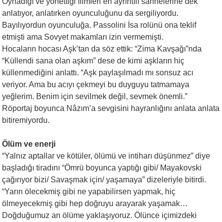
Oynadığı ve yönettiği filmleri en ayrıntılı sahnelerine dek
anlatıyor, anlatırken oyunculuğunu da sergiliyordu.
Bayılıyordun oyunculuğa. Passolini İsa rolünü ona teklif
etmişti ama Sovyet makamları izin vermemişti.
Hocaların hocası Aşk’tan da söz ettik: “Zima Kavşağı”nda
“Küllendi sana olan aşkım” dese de kimi aşkların hiç
küllenmediğini anlattı. “Aşk paylaşılmadı mı sonsuz acı
veriyor. Ama bu acıyı çekmeyi bu duyguyu tatmamaya
yeğlerim. Benim için sevilmek değil, sevmek önemli.”
Röportaj boyunca Nâzım’a sevgisini hayranlığını anlata anlata
bitiremiyordu.
Ölüm ve enerji
“Yalnız aptallar ve kötüler, ölümü ve intiharı düşünmez” diye
başladığı tiradını “Ömrü boyunca yaptığı gibi/ Mayakovski
çağırıyor bizi/ Savaşmak için/ yaşamaya” dizeleriyle bitirdi.
“Yarın ölecekmiş gibi ne yapabilirsen yapmak, hiç
ölmeyecekmiş gibi hep doğruyu arayarak yaşamak…
Doğduğumuz an ölüme yaklaşıyoruz. Ölünce içimizdeki