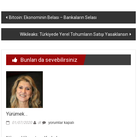
Yazı
Bitcoin: Ekonominin Belası – Bankaların Selası
dolaşımı
Wikileaks: Türkiyede Yerel Tohumların Satışı Yasaklansın
Bunları da sevebilirsiniz
Yürümek…
Yürümek…
01/07/2020
dt
yorumlar kapalı
için