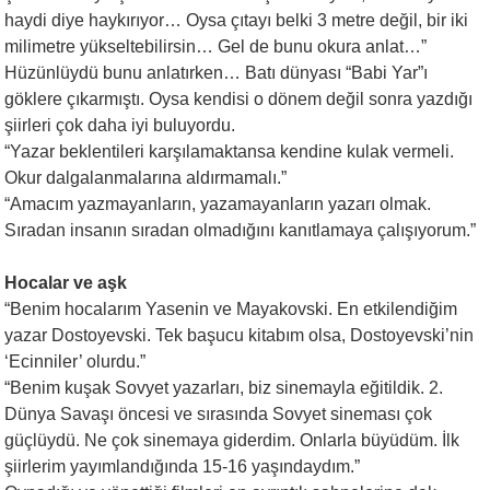
haydi diye haykırıyor… Oysa çıtayı belki 3 metre değil, bir iki
milimetre yükseltebilirsin… Gel de bunu okura anlat…”
Hüzünlüydü bunu anlatırken… Batı dünyası “Babi Yar”ı
göklere çıkarmıştı. Oysa kendisi o dönem değil sonra yazdığı
şiirleri çok daha iyi buluyordu.
“Yazar beklentileri karşılamaktansa kendine kulak vermeli.
Okur dalgalanmalarına aldırmamalı.”
“Amacım yazmayanların, yazamayanların yazarı olmak.
Sıradan insanın sıradan olmadığını kanıtlamaya çalışıyorum.”
Hocalar ve aşk
“Benim hocalarım Yasenin ve Mayakovski. En etkilendiğim
yazar Dostoyevski. Tek başucu kitabım olsa, Dostoyevski’nin
‘Ecinniler’ olurdu.”
“Benim kuşak Sovyet yazarları, biz sinemayla eğitildik. 2.
Dünya Savaşı öncesi ve sırasında Sovyet sineması çok
güçlüydü. Ne çok sinemaya giderdim. Onlarla büyüdüm. İlk
şiirlerim yayımlandığında 15-16 yaşındaydım.”