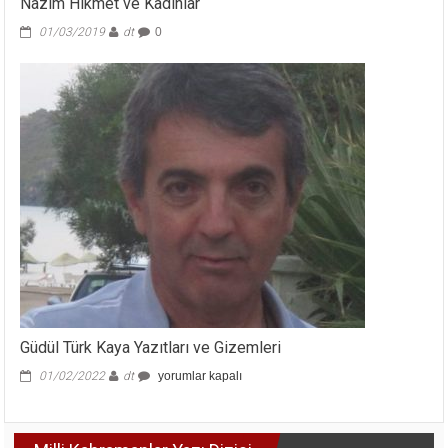
Nâzım Hikmet ve Kadınlar
01/03/2019
dt
0
Güdül Türk Kaya Yazıtları ve Gizemleri
Güdül
01/02/2022
dt
yorumlar kapalı
Türk
Kaya
Yazıtları
ve