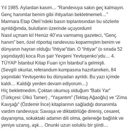
Yıl 1985. Aylardan kasım… “Randevuya sakın geç kalmayın.
Genç hanımlar benim gibi ihtiyarları bekletmemeli…”
Marmara Etap Oteli’ndeki basın toplantısından bu sözlerle
ayrıldığımda, bulutların üzerinde uçuyordum!
Nasıl uçmam ki! Henüz 40’ına varmamış gazeteci, “Genç
hanım” ben, özel röportaj randevusu koparmıştım benim ve
dünyanın hayran olduğu “ihtiyar”dan. O “ihtiyar” (o sırada 52
yaşındaydı) koca Rus şair Yevgeni Yevtuşenko’ydu… 4.
TÜYAP İstanbul Kitap Fuarı için İstanbul’a gelmişti.
(Sevgili okurlar, referandum kumpasına hazırlanırken, 84
yaşındaki Yevtuşenko bu dünyadan ayrıldı. Bu yazı içimde
kaldı… Kaldığı yerden devam ediyorum…)
Hiç bekletmedim. Çoktan okumuş olduğum “Babi Yar”
(Türkçesi: Ülkü Tamer) , “Yaşantım” (Tektaş Ağaoğlu) ve “Zima
Kavşağı” (Özdemir İnce) kitaplarının sağladığı donanımla
vardım randevuya: Savaşa ve diktatörlüğe direniş, cesaret,
dayanışma, sokaktaki adamın dili olma, geleneğe bağlılık ve
yeniye uzanış, aşk… Onunki uzun soluklu bir şiirdi…