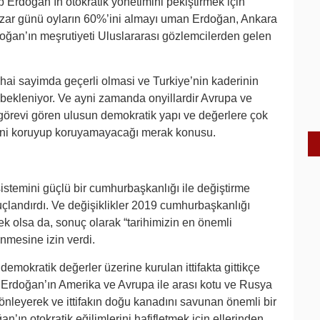
Erdoğan’ın otokratik yönetimini pekiştirmek için
Pazar günü oyların 60%’ini almayı uman Erdoğan, Ankara
rdoğan’ın meşrutiyeti Uluslararası gözlemcilerden gelen
hai sayimda geçerli olmasi ve Turkiye’nin kaderinin
 bekleniyor. Ve ayni zamanda onyillardir Avrupa ve
örevi gören ulusun demokratik yapı ve değerlere çok
iğini koruyup koruyamayacağı merak konusu.
stemini güçlü bir cumhurbaşkanlığı ile değiştirme
landırdı. Ve değişiklikler 2019 cumhurbaşkanlığı
 olsa da, sonuç olarak “tarihimizin en önemli
mesine izin verdi.
mokratik değerler üzerine kurulan ittifakta gittikçe
Erdoğan’ın Amerika ve Avrupa ile arası kotu ve Rusya
 önleyerek ve ittifakın doğu kanadını savunan önemli bir
n’ın otokratik eğilimlerini hafifletmek için ellerinden