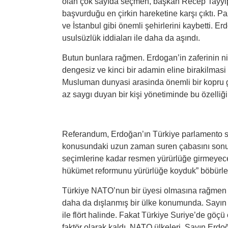
olan çok sayıda seçmen, başkan Recep Tayyip 
başvurduğu en çirkin hareketine karşı çıktı. 
ve İstanbul gibi önemli şehirlerini kaybetti. E
usulsüzlük iddiaları ile daha da aşındı.
Butun bunlara rağmen. Erdogan’in zaferinin ni
dengesiz ve kinci bir adamin eline birakilmasi
Musluman dunyasi arasinda önemli bir kopru g
az saygı duyan bir kişi yönetiminde bu özell
Referandum, Erdoğan’ın Türkiye parlamento si
konusundaki uzun zaman suren çabasını sonuç
seçimlerine kadar resmen yürürlüğe girmeyecek
hükümet reformunu yürürlüğe koyduk” böbürlen
Türkiye NATO’nun bir üyesi olmasına rağmen de
daha da dışlanmış bir ülke konumunda. Sayın 
ile flört halinde. Fakat Türkiye Suriye’de göçü
faktör olarak kaldı. NATO ülkeleri, Sayın Erdoğa