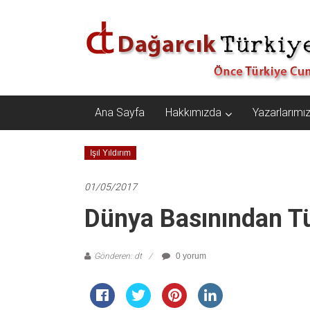
İçeriğe
Dağarcık
geç
Türkiye
Önce
Türkiye
Cumhuriyeti…
Ana Sayfa
Hakkımızda
Yazarlarımı
Işıl Yıldırım
01/05/2017
Dünya Basınından Tü
Gönderen: dt
0 yorum