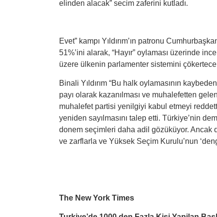
elinden alacak” secim zaferini kutladı.
Evet” kampı Yıldırım’ın patronu Cumhurbaşkan
51%’ini alarak, “Hayır” oylaması üzerinde ince
üzere ülkenin parlamenter sistemini çökertecek
Binali Yıldırım “Bu halk oylamasının kaybedeni
payı olarak kazanılması ve muhalefetten gelen 
muhalefet partisi yenilgiyi kabul etmeyi reddett
yeniden sayılmasını talep etti. Türkiye’nin d
donem seçimleri daha adil gözüküyor. Ancak d
ve zarflarla ve Yüksek Seçim Kurulu’nun ‘denge
The New York Times
Turkiye’de 1000 den Fazla Kisi Yapilan Bas