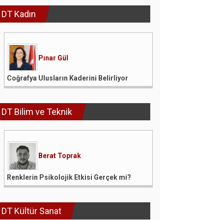
DT Kadın
Pınar Gül
Coğrafya Ulusların Kaderini Belirliyor
DT Bilim ve Teknik
Berat Toprak
Renklerin Psikolojik Etkisi Gerçek mi?
DT Kültür Sanat