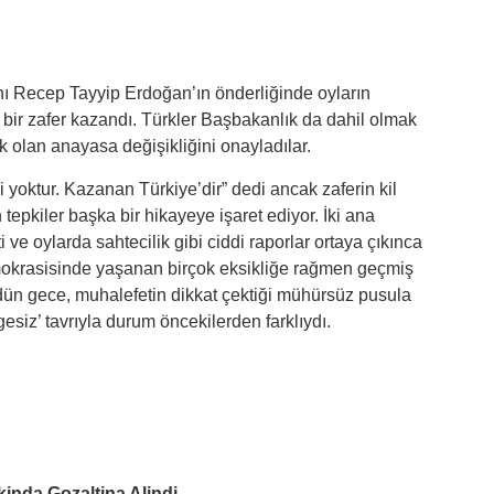
ı Recep Tayyip Erdoğan’ın önderliğinde oyların
 bir zafer kazandı. Türkler Başbakanlık da dahil olmak
 olan anayasa değişikliğini onayladılar.
 yoktur. Kazanan Türkiye’dir” dedi ancak zaferin kil
tepkiler başka bir hikayeye işaret ediyor. İki ana
i ve oylarda sahtecilik gibi ciddi raporlar ortaya çıkınca
emokrasisinde yaşanan birçok eksikliğe rağmen geçmiş
ün gece, muhalefetin dikkat çektiği mühürsüz pusula
siz’ tavrıyla durum öncekilerden farklıydı.
kinda Gozaltina Alindi