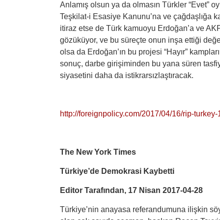
Anlamış olsun ya da olmasın Türkler “Evet” oyu 
Teşkilat-i Esasiye Kanunu’na ve çağdaşlığa ka
itiraz etse de Türk kamuoyu Erdoğan’a ve AKP’
gözüküyor, ve bu süreçte onun inşa ettiği değer
olsa da Erdoğan’ın bu projesi “Hayır” kampları
sonuç, darbe girişiminden bu yana süren tasf
siyasetini daha da istikrarsızlaştıracak.
http://foreignpolicy.com/2017/04/16/rip-turkey
The New York Times
Türkiye’de Demokrasi Kaybetti
Editor Tarafından, 17 Nisan 2017-04-28
Türkiye’nin anayasa referandumuna ilişkin söyl