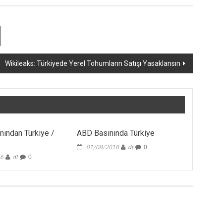
Wikileaks: Türkiyede Yerel Tohumların Satışı Yasaklansın
nından Türkiye /
ABD Basınında Türkiye
01/08/2018
dt
0
16
dt
0