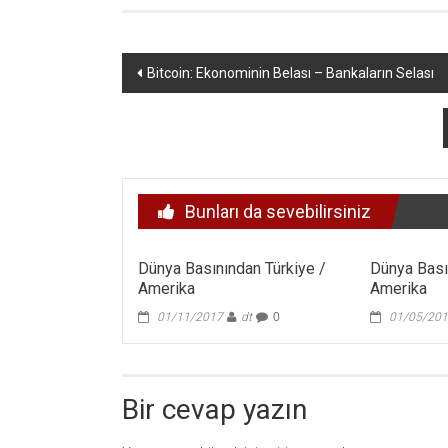
Yazı
Bitcoin: Ekonominin Belası – Bankaların Selası
dolaşımı
Bunları da sevebilirsiniz
Dünya Basınından Türkiye /
Dünya Bası
Amerika
Amerika
01/11/2017
dt
0
01/05/20
Bir cevap yazın