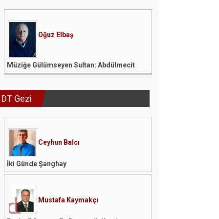
Oğuz Elbaş
Müziğe Gülümseyen Sultan: Abdülmecit
DT Gezi
Ceyhun Balcı
İki Günde Şanghay
Mustafa Kaymakçı