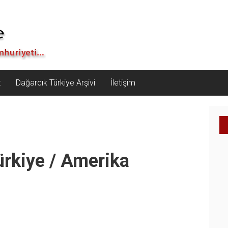
z
Dağarcık Türkiye Arşivi
İletişim
rkiye / Amerika