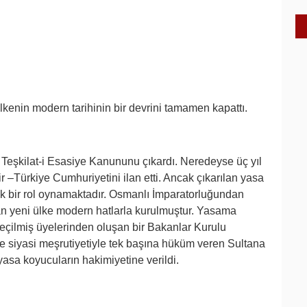
enin modern tarihinin bir devrini tamamen kapattı.
Teşkilat-i Esasiye Kanununu çıkardı. Neredeyse üç yıl
ir –Türkiye Cumhuriyetini ilan etti. Ancak çıkarılan yasa
ik bir rol oynamaktadır. Osmanlı İmparatorluğundan
lan yeni ülke modern hatlarla kurulmuştur. Yasama
eçilmiş üyelerinden oluşan bir Bakanlar Kurulu
 ve siyasi meşrutiyetiyle tek başına hüküm veren Sultana
yasa koyucuların hakimiyetine verildi.