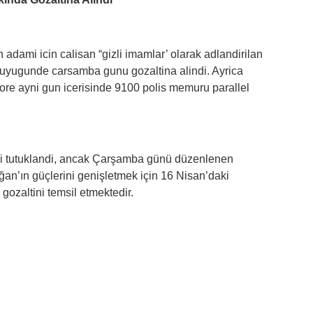
in adami icin calisan “gizli imamlar’ olarak adlandirilan
n buyugunde carsamba gunu gozaltina alindi. Ayrica
ore ayni gun icerisinde 9100 polis memuru parallel
isi tutuklandi, ancak Çarşamba günü düzenlenen
n’ın güçlerini genişletmek için 16 Nisan’daki
gozaltini temsil etmektedir.