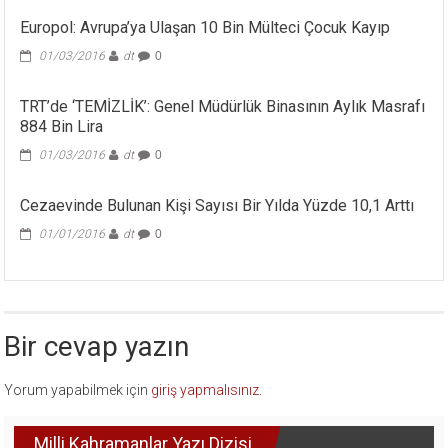
Europol: Avrupa’ya Ulaşan 10 Bin Mülteci Çocuk Kayıp
01/03/2016
dt
0
TRT’de ‘TEMİZLİK’: Genel Müdürlük Binasının Aylık Masrafı
884 Bin Lira
01/03/2016
dt
0
Cezaevinde Bulunan Kişi Sayısı Bir Yılda Yüzde 10,1 Arttı
01/01/2016
dt
0
Bir cevap yazın
Yorum yapabilmek için
giriş yapmalısınız
.
Milli Kahramanlar Yazı Dizisi