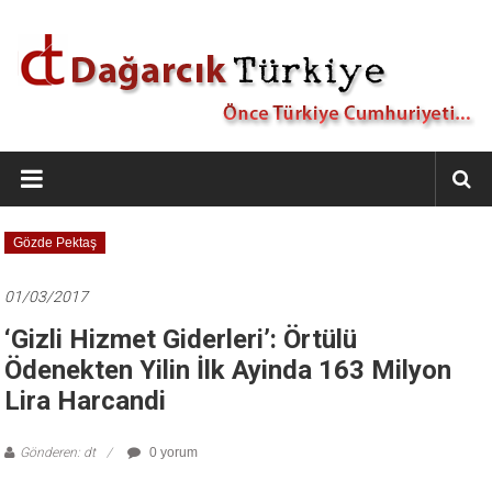
İçeriğe
geç
Dağarcık
Türkiye
Önce
Gözde Pektaş
Türkiye
Cumhuriyeti…
01/03/2017
‘Gizli Hizmet Giderleri’: Örtülü
Ödenekten Yilin İlk Ayinda 163 Milyon
Lira Harcandi
Gönderen: dt
0 yorum