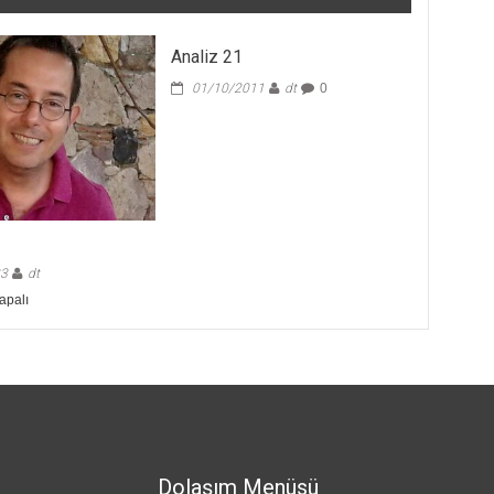
Analiz 21
01/10/2011
dt
0
23
dt
apalı
Dolaşım Menüsü