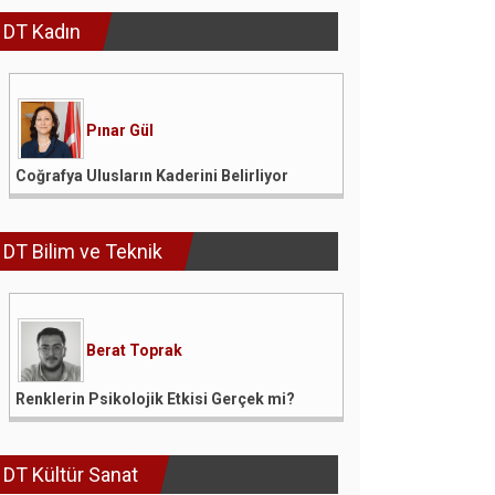
DT Kadın
Pınar Gül
Coğrafya Ulusların Kaderini Belirliyor
DT Bilim ve Teknik
Berat Toprak
Renklerin Psikolojik Etkisi Gerçek mi?
DT Kültür Sanat