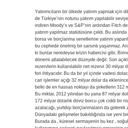
Yatırımcıların bir ülkede yatırım yapmak için
de Türkiye’nin notunu yatırım yapılabilir seviy
indiren Moody’s ve S&P’nin ardından Fitch de 
yatırım yapılmaz statütüsüne çekti. Bu aslında 
borsa ve borçlanma senetlerine yatırım yapanla
bu cephede önelmiş bir sarsıntı yaşanmaz. A
ki bunlar neredeyse krizin habercisi gibi. Birinc
dönemi atlatabilecek düzeyde değil. Son açıkl
rezervlerin kullanılabilir net rezervi 30 milyar 
fon ihtiyacıdır. Bu da bir yıl içinde vadesi dol
cari işlemler açığı 32 milyar dolar da ekleni
belki de en hassas noktayı da şirketlerin 312 m
Bu miktar, 2012 yılından bu yana 87 milyar dol
172 milyar dolarlık döviz borcu çok ciddi bir ri
azalacağı, yurtdışı borçlanmaların da giderek 
Dünyadaki gelişmeler bakıldığında ise yeni bi
Burada da , küresel sermayenin bu kez , soğu