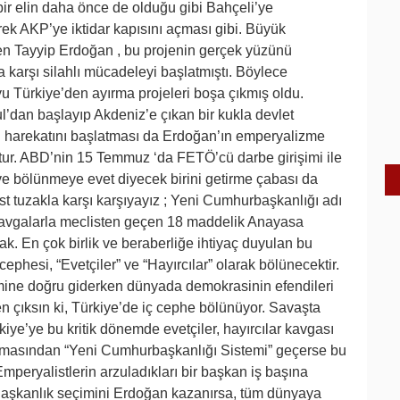
ir elin daha önce de olduğu gibi Bahçeli’ye
ek AKP’ye iktidar kapısını açması gibi. Büyük
en Tayyip Erdoğan , bu projenin gerçek yüzünü
karşı silahlı mücadeleyi başlatmıştı. Böylece
 Türkiye’den ayırma projeleri boşa çıkmış oldu.
dan başlayıp Akdeniz’e çıkan bir kukla devlet
ı harekatını başlatması da Erdoğan’ın emperyalizme
tur. ABD’nin 15 Temmuz ‘da FETÖ’cü darbe girişimi ile
 ve bölünmeye evet diyecek birini getirme çabası da
st tuzakla karşı karşıyayız ; Yeni Cumhurbaşkanlığı adı
 kavgalarla meclisten geçen 18 maddelik Anayasa
k. En çok birlik ve beraberliğe ihtiyaç duyulan bu
hesi, “Evetçiler” ve “Hayırcılar” olarak bölünecektir.
mine doğru giderken dünyada demokrasinin efendileri
 çıksın ki, Türkiye’de iç cephe bölünüyor. Savaşta
iye’ye bu kritik dönemde evetçiler, hayırcılar kavgası
oylamasından “Yeni Cumhurbaşkanlığı Sistemi” geçerse bu
peryalistlerin arzuladıkları bir başkan iş başına
r. Başkanlık seçimini Erdoğan kazanırsa, tüm dünyaya