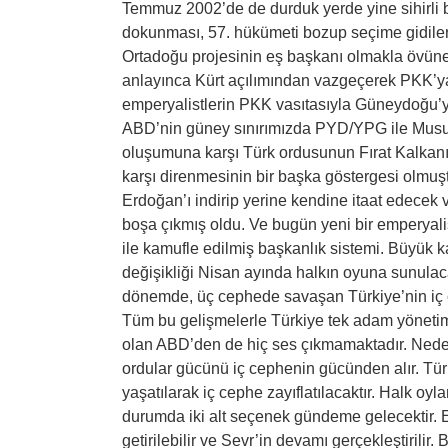
Temmuz 2002’de de durduk yerde yine sihirli b
dokunması, 57. hükümeti bozup seçime gidiler
Ortadoğu projesinin eş başkanı olmakla övün
anlayınca Kürt açılımından vazgeçerek PKK’ya 
emperyalistlerin PKK vasıtasıyla Güneydoğu’yu
ABD’nin güney sınırımızda PYD/YPG ile Musul’
oluşumuna karşı Türk ordusunun Fırat Kalkan
karşı direnmesinin bir başka göstergesi olmuş
Erdoğan’ı indirip yerine kendine itaat edecek
boşa çıkmış oldu. Ve bugün yeni bir emperyali
ile kamufle edilmiş başkanlık sistemi. Büyük
değişikliği Nisan ayında halkın oyuna sunulaca
dönemde, üç cephede savaşan Türkiye’nin iç cep
Tüm bu gelişmelerle Türkiye tek adam yöneti
olan ABD’den de hiç ses çıkmamaktadır. Neden
ordular gücünü iç cephenin gücünden alır. Türk
yaşatılarak iç cephe zayıflatılacaktır. Halk 
durumda iki alt seçenek gündeme gelecektir. Em
getirilebilir ve Sevr’in devamı gerçekleştirili