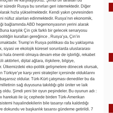
uçları ile karşılaşıyoruz. Şimdi bir taraftan bu
r süredir Rusya bu sınırları geri istemektedir. Diğer
ç olarak hızla yükselmektedir. Kendi yakın çevresinden
eni nüfuz alanları edinmektedir. Rusya’nın ekonomik,
lçeği bağlamında ABD hegemonyasının yerini alarak
Buna karşılık Çin çok farklı bir gelecek senaryosu
litiğin kuralları gereğince , Rusya’ya, Çin’in
maktadır. Trump’ın Rusya politikası da bu yaklaşıma
siyasi ve ekolojik küresel sorunlarda uluslararası
esi hala önemli olmaya devam etse de işbirliği, rekabet
 aktörleri, dijital ağlara, ilişkilere, bilgiye,
. Ülkemizdeki eko-politik gelişmelere dönecek olursak,
ürkiye’ye karşı yeni stratejiler içersinde olduklarını
başarısız oldular. Türk-Kürt çatışması denediler bu da
milletinin sağ duyusuna takıldığı gibi üniter ve laik
ış oldu. Şimdi yeni bir oyun peşindeler. Bu oyunun adı :
ı harekatı ile üç cephede birden Türk-Amerikan
istemi hayalindekilerin bile tasarıyı rafa kaldırdığı
’ye dokundu ve başkanlık tasarısı gündeme getirildi. 7