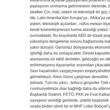
kullanımına açılarak paylaşılması projesinin son
paylaşımın sınırlarına gelinmesinin ötesinde, bi
taraftan Çin, mali, askeri ve teknolojik bir gü
öte, Latin Amerika’dan Avrupa’ya , Afrika’ya y
askeri, teknolojik açılardan , nüfus-mekan ö
kendi küreselleşmesini kurma olasılığı yoktur. 
sunmaktadır. Bu koşullarda ABD de klasik jeopo
yükselişini dengeleme sorunu bağlamında bak
yakın duruyor. Günümüz dünyasında ekonomik, 
işbirliği daha da zorlaşacaktır. Devlet kapasit
alanlarında en etkili devletler, geleceğin en etkili
enformasyona dayananlar arasından çıkacaktır
Sevr hayalinden vazgeçmeyen emperyalistlerin T
görmekteyiz. Alevi-Sünni çatışması denediler, 
tutmadı. Tüm bu yıkıcı , bölücü girişimler Türk 
cumhuriyetimize olan bağlılığı daha da arttırm
Başkanlık Sistemi. FETÖ, PKK ve Fırat Kalkan
savaşının verildiği günlerde, üstelik başkanlık s
sırada birden sihirli bir el MHP Lideri Bahçeli