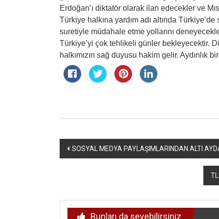
Erdoğan’ı diktatör olarak ilan edecekler ve Mıs
Türkiye halkına yardım adı altında Türkiye’de s
suretiyle müdahale etme yollarını deneyecek
Türkiye’yi çok tehlikeli günler bekleyecektir. 
halkımızın sağ duyusu hakim gelir. Aydınlık bir 
Yazı
SOSYAL MEDYA PAYLAŞIMLARINDAN ALTI AYDA
dolaşımı
TL
Bunları da sevebilirsiniz