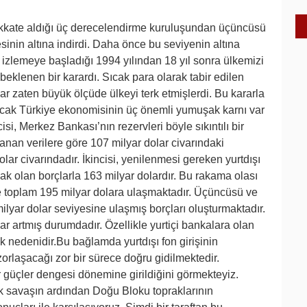
 dikkate aldığı üç derecelendirme kuruluşundan üçüncüsü
esinin altına indirdi. Daha önce bu seviyenin altına
izlemeye başladığı 1994 yılından 18 yıl sonra ülkemizi
beklenen bir karardı. Sıcak para olarak tabir edilen
r zaten büyük ölçüde ülkeyi terk etmişlerdi. Bu kararla
ncak Türkiye ekonomisinin üç önemli yumuşak karnı var
isi, Merkez Bankası’nın rezervleri böyle sıkıntılı bir
anan verilere göre 107 milyar dolar civarındaki
dolar civarındadır. İkincisi, yenilenmesi gereken yurtdışı
acak olan borçlarla 163 milyar dolardır. Bu rakama olası
nce toplam 195 milyar dolara ulaşmaktadır. Üçüncüsü ve
ilyar dolar seviyesine ulaşmış borçları oluşturmaktadır.
ar artmış durumdadır. Özellikle yurtiçi bankalara olan
sk nedenidir.Bu bağlamda yurtdışı fon girişinin
zorlaşacağı zor bir sürece doğru gidilmektedir.
r güçler dengesi dönemine girildiğini görmekteyiz.
k savaşın ardından Doğu Bloku topraklarının