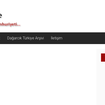
z
Dağarcık Türkiye Arşivi
İletişim