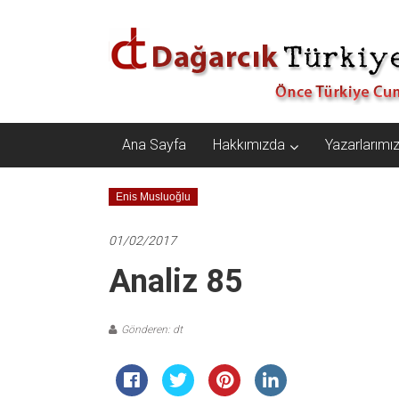
İçeriğe
Dağarcık
geç
Türkiye
Önce
Türkiye
Cumhuriyeti…
Ana Sayfa
Hakkımızda
Yazarlarımı
Enis Musluoğlu
01/02/2017
Analiz 85
Gönderen: dt