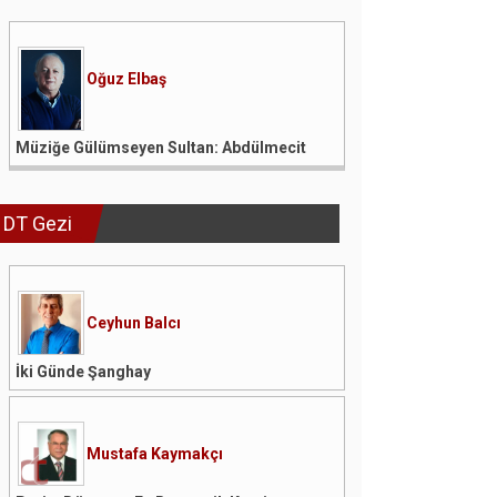
Oğuz Elbaş
Müziğe Gülümseyen Sultan: Abdülmecit
DT Gezi
Ceyhun Balcı
İki Günde Şanghay
Mustafa Kaymakçı