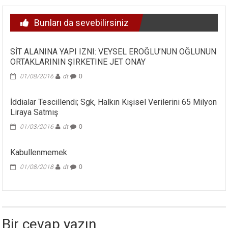
Bunları da sevebilirsiniz
SİT ALANINA YAPI IZNI: VEYSEL EROĞLU’NUN OĞLUNUN
ORTAKLARININ ŞIRKETINE JET ONAY
01/08/2016
dt
0
İddialar Tescillendi; Sgk, Halkın Kişisel Verilerini 65 Milyon
Liraya Satmış
01/03/2016
dt
0
Kabullenmemek
01/08/2018
dt
0
Bir cevap yazın