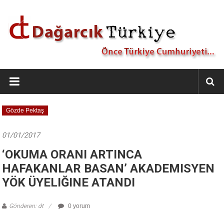
İçeriğe
geç
Dağarcık
Türkiye
Önce
Gözde Pektaş
Türkiye
Cumhuriyeti…
01/01/2017
‘OKUMA ORANI ARTINCA
HAFAKANLAR BASAN’ AKADEMISYEN
YÖK ÜYELIĞINE ATANDI
Gönderen: dt
0 yorum