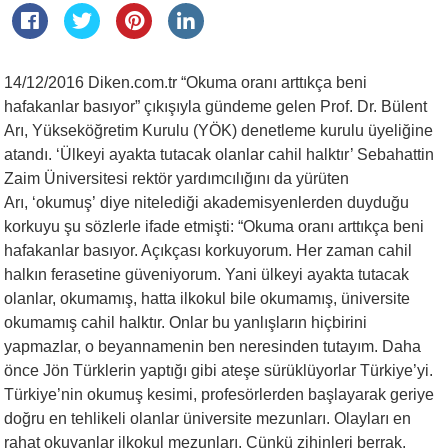
14/12/2016 Diken.com.tr “Okuma oranı arttıkça beni
hafakanlar basıyor” çıkışıyla gündeme gelen Prof. Dr. Bülent
Arı, Yükseköğretim Kurulu (YÖK) denetleme kurulu üyeliğine
atandı. ‘Ülkeyi ayakta tutacak olanlar cahil halktır’ Sebahattin
Zaim Üniversitesi rektör yardımcılığını da yürüten
Arı, ‘okumuş’ diye nitelediği akademisyenlerden duyduğu
korkuyu şu sözlerle ifade etmişti: “Okuma oranı arttıkça beni
hafakanlar basıyor. Açıkçası korkuyorum. Her zaman cahil
halkın ferasetine güveniyorum. Yani ülkeyi ayakta tutacak
olanlar, okumamış, hatta ilkokul bile okumamış, üniversite
okumamış cahil halktır. Onlar bu yanlışların hiçbirini
yapmazlar, o beyannamenin ben neresinden tutayım. Daha
önce Jön Türklerin yaptığı gibi ateşe sürüklüyorlar Türkiye’yi.
Türkiye’nin okumuş kesimi, profesörlerden başlayarak geriye
doğru en tehlikeli olanlar üniversite mezunları. Olayları en
rahat okuyanlar ilkokul mezunları. Çünkü zihinleri berrak.