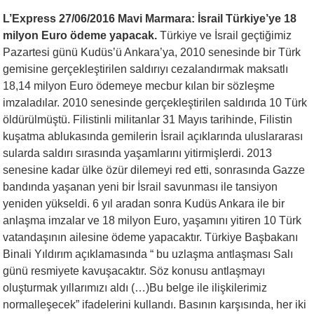
L’Express 27/06/2016
Mavi Marmara: İsrail Türkiye’ye 18
milyon Euro ödeme yapacak.
Türkiye ve İsrail geçtiğimiz
Pazartesi günü Kudüs’ü Ankara’ya, 2010 senesinde bir Türk
gemisine gerçekleştirilen saldırıyı cezalandırmak maksatlı
18,14 milyon Euro ödemeye mecbur kılan bir sözleşme
imzaladılar. 2010 senesinde gerçekleştirilen saldırıda 10 Türk
öldürülmüştü. Filistinli militanlar 31 Mayıs tarihinde, Filistin
kuşatma ablukasında gemilerin İsrail açıklarında uluslararası
sularda saldırı sırasında yaşamlarını yitirmişlerdi. 2013
senesine kadar ülke özür dilemeyi red etti, sonrasında Gazze
bandında yaşanan yeni bir İsrail savunması ile tansiyon
yeniden yükseldi. 6 yıl aradan sonra Kudüs Ankara ile bir
anlaşma imzalar ve 18 milyon Euro, yaşamını yitiren 10 Türk
vatandaşının ailesine ödeme yapacaktır. Türkiye Başbakanı
Binali Yıldırım açıklamasında “ bu uzlaşma antlaşması Salı
günü resmiyete kavuşacaktır. Söz konusu antlaşmayı
oluşturmak yıllarımızı aldı (…)Bu belge ile ilişkilerimiz
normalleşecek” ifadelerini kullandı. Basının karşısında, her iki