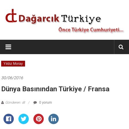
İçeriğe
geç
Dağarcık
Türkiye
Önce
Yıldız Moray
Türkiye
Cumhuriyeti…
30/06/2016
Dünya Basınından Türkiye / Fransa
Gönderen: dt
0 yorum