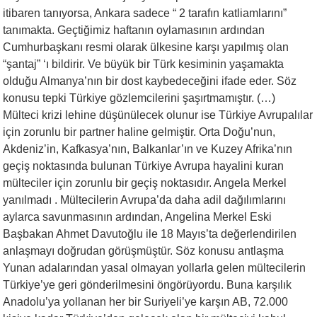
itibaren tanıyorsa, Ankara sadece “ 2 tarafın katliamlarını”
tanımakta. Geçtiğimiz haftanın oylamasının ardından
Cumhurbaşkanı resmi olarak ülkesine karşı yapılmış olan
“şantaj” ‘ı bildirir. Ve büyük bir Türk kesiminin yaşamakta
olduğu Almanya’nın bir dost kaybedeceğini ifade eder. Söz
konusu tepki Türkiye gözlemcilerini şaşırtmamıştır. (…)
Mülteci krizi lehine düşünülecek olunur ise Türkiye Avrupalılar
için zorunlu bir partner haline gelmiştir. Orta Doğu’nun,
Akdeniz’in, Kafkasya’nın, Balkanlar’ın ve Kuzey Afrika’nın
geçiş noktasında bulunan Türkiye Avrupa hayalini kuran
mülteciler için zorunlu bir geçiş noktasıdır. Angela Merkel
yanılmadı . Mültecilerin Avrupa’da daha adil dağılımlarını
aylarca savunmasının ardından, Angelina Merkel Eski
Başbakan Ahmet Davutoğlu ile 18 Mayıs’ta değerlendirilen
anlaşmayı doğrudan görüşmüştür. Söz konusu antlaşma
Yunan adalarından yasal olmayan yollarla gelen mültecilerin
Türkiye’ye geri gönderilmesini öngörüyordu. Buna karşılık
Anadolu’ya yollanan her bir Suriyeli’ye karşın AB, 72.000