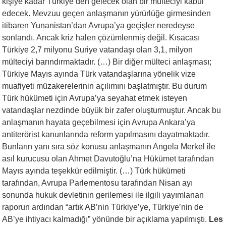
kişiye kadar Türkiye’den gelecek olan bir mülteciyi kabul
edecek. Mevzuu geçen anlaşmanın yürürlüğe girmesinden
itibaren Yunanistan’dan Avrupa’ya geçişler neredeyse
sonlandı. Ancak kriz halen çözümlenmiş değil. Kısacası
Türkiye 2,7 milyonu Suriye vatandaşı olan 3,1, milyon
mülteciyi barındırmaktadır. (…) Bir diğer mülteci anlaşması;
Türkiye Mayıs ayında Türk vatandaşlarına yönelik vize
muafiyeti müzakerelerinin açılımını başlatmıştır. Bu durum
Türk hükümeti için Avrupa’ya seyahat etmek isteyen
vatandaşlar nezdinde büyük bir zafer oluşturmuştur. Ancak bu
anlaşmanın hayata geçebilmesi için Avrupa Ankara’ya
antiterörist kanunlarında reform yapılmasını dayatmaktadır.
Bunların yanı sıra söz konusu anlaşmanın Angela Merkel ile
asıl kurucusu olan Ahmet Davutoğlu’na Hükümet tarafından
Mayıs ayında teşekkür edilmiştir. (…) Türk hükümeti
tarafından, Avrupa Parlementosu tarafından Nisan ayı
sonunda hukuk devletinin gerilemesi ile ilgili yayımlanan
raporun ardından “artık AB’nin Türkiye’ye, Türkiye’nin de
AB’ye ihtiyacı kalmadığı” yönünde bir açıklama yapılmıştı.
Les