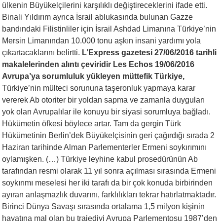
ülkenin Büyükelçilerini karşılıklı değiştireceklerini ifade etti.
Binali Yıldırım ayrıca İsrail ablukasında bulunan Gazze
bandındaki Filistinliler için İsrail Ashdad Limanına Türkiye’nin
Mersin Limanından 10.000 tonu aşkın insani yardımı yola
çıkartacaklarını belirtti.
L’Express gazetesi 27/06/2016 tarihli
makalelerinden alıntı çeviridir
Les Echos 19/06/2016
Avrupa’ya sorumluluk yükleyen müttefik Türkiye,
Türkiye’nin mülteci sorununa taşeronluk yapmaya karar
vererek Ab otoriter bir yoldan sapma ve zamanla duyguları
yok olan Avrupalılar ile konuyu bir siyasi sorumluya bağladı.
Hükümetin öfkesi böylece artar. Tam da gergin Türk
Hükümetinin Berlin’dek Büyükelçisinin geri çağırdığı sırada 2
Haziran tarihinde Alman Parlementerler Ermeni soykırımını
oylamışken. (…) Türkiye leyhine kabul prosedürünün Ab
tarafından resmi olarak 11 yıl sonra açılması sırasında Ermeni
soykırımı meselesi her iki tarafı da bir çok konuda birbirinden
ayıran anlaşmazlık duvarını, farklılıkları tekrar hatırlatmaktadır.
Birinci Dünya Savaşı sırasında ortalama 1,5 milyon kişinin
hayatına mal olan bu trajediyi Avrupa Parlementosu 1987’den