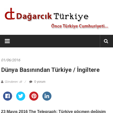
İçeriğe
geç
Dağarcık
Türkiye
Önce
Türkiye
01/06/2016
Cumhuriyeti…
Dünya Basınından Türkiye / İngiltere
Gönderen: dt
0 yorum
23 Mayıs 2016 The Telegraph: Türkiye göçmen değişim