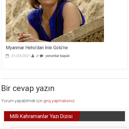
Myanmar Heho’dan İnle Gölü’ne
Myanmar
01/05/2021
dt
yorumlar kapalı
Heho’dan
İnle
Gölü’ne
için
Bir cevap yazın
Yorum yapabilmek için
giriş yapmalısınız
.
Milli Kahramanlar Yazı Dizisi