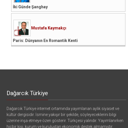
İki Günde Şanghay
Mustafa Kaymakçı
Paris: Dünyanın En Romantik Kenti
Dağarcık Türkiye
Dağarcık Türkiye internet ortamında yayımlanan aylık siyaset ve
kültür dergisidir. İsmine yakışır bir şekilde, söyleyeceklerini bilgi
üzerine inşa etmeye özen gösterir. Türkçesi yalındır. Yayımlanırken
hiçbir kişi, kurum ve kuruluştan ekonomik destek almamıştır.