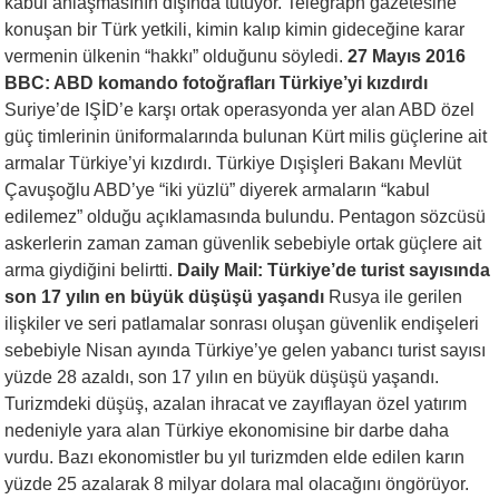
kabul anlaşmasının dışında tutuyor. Telegraph gazetesine
konuşan bir Türk yetkili, kimin kalıp kimin gideceğine karar
vermenin ülkenin “hakkı” olduğunu söyledi.
27 Mayıs 2016
BBC: ABD komando fotoğrafları Türkiye’yi kızdırdı
Suriye’de IŞİD’e karşı ortak operasyonda yer alan ABD özel
güç timlerinin üniformalarında bulunan Kürt milis güçlerine ait
armalar Türkiye’yi kızdırdı. Türkiye Dışişleri Bakanı Mevlüt
Çavuşoğlu ABD’ye “iki yüzlü” diyerek armaların “kabul
edilemez” olduğu açıklamasında bulundu. Pentagon sözcüsü
askerlerin zaman zaman güvenlik sebebiyle ortak güçlere ait
arma giydiğini belirtti.
Daily Mail: Türkiye’de turist sayısında
son 17 yılın en büyük düşüşü yaşandı
Rusya ile gerilen
ilişkiler ve seri patlamalar sonrası oluşan güvenlik endişeleri
sebebiyle Nisan ayında Türkiye’ye gelen yabancı turist sayısı
yüzde 28 azaldı, son 17 yılın en büyük düşüşü yaşandı.
Turizmdeki düşüş, azalan ihracat ve zayıflayan özel yatırım
nedeniyle yara alan Türkiye ekonomisine bir darbe daha
vurdu. Bazı ekonomistler bu yıl turizmden elde edilen karın
yüzde 25 azalarak 8 milyar dolara mal olacağını öngörüyor.