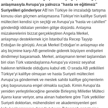
anlaşmasıyla Avrupa’ya yalnızca “hasta ve eğitimsiz”
Suriyelileri gönderiyor
AB’nin Türkiye ile imzaladığı tartışma
konusu olan göçmen anlaşmasına Türkiye’nin kalifiye Suriyeli
mültecileri kendisi için seçtiği ve Avrupa’ya “hasta ve cahilleri”
gönderdiği iddiaları yeniden gölge düşürdü. Anlaşma
müzakerelerini bizzat gerçekleştiren Angela Merkel,
anlaşmayı desteklemek için İstanbul’da Recep Tayyip
Erdoğan ile görüştü. Ancak Merkel Erdoğan’ın anlaşmayı ele
alış biçimine karşı AB genelinde giderek büyüyen endişeleri
dindirmeyi başaramadı. Merkel, anlaşmanın temel taşlarından
biri olan Türk vatandaşlarına Avrupa’ya vizesiz seyahat
hakkının tehlikede olduğunu kabul etti. O sırada AB yetkilileri
Türkiye’yi kalifiye olmayan ve hasta Suriyeli mültecileri
Avrupa’ya göndermek ve meslek sahibi kalifiye göçmenlerin
çıkış başvurusuna engel olmakla suçladı. Kimin Avrupa’da
yeniden yerleştirileceğine genelde Birleşmiş Milletler Mülteci
Ajansı karar veriyor, ama alınan haberlere göre Türk yetkililer
Suriyeli doktorları, mühendisleri ve akademisyenleri geri