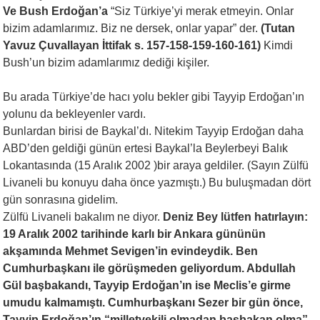
Ve Bush Erdoğan’a
“Siz Türkiye’yi merak etmeyin. Onlar
bizim adamlarımız. Biz ne dersek, onlar yapar” der.
(Tutan
Yavuz Çuvallayan İttifak s.
157-158-159-160-161)
Kimdi
Bush’un bizim adamlarımız dediği kişiler.
Bu arada Türkiye’de hacı yolu bekler gibi Tayyip Erdoğan’ın
yolunu da bekleyenler vardı.
Bunlardan birisi de Baykal’dı. Nitekim Tayyip Erdoğan daha
ABD’den geldiği günün ertesi Baykal’la Beylerbeyi Balık
Lokantasında (15 Aralık 2002 )bir araya geldiler. (Sayın Zülfü
Livaneli bu konuyu daha önce yazmıştı.) Bu buluşmadan dört
gün sonrasına gidelim.
Zülfü Livaneli bakalım ne diyor.
Deniz Bey lütfen hatırlayın:
19 Aralık 2002 tarihinde karlı bir Ankara gününün
akşamında Mehmet Sevigen’in evindeydik.
Ben
Cumhurbaşkanı ile görüşmeden geliyordum. Abdullah
Gül başbakandı, Tayyip Erdoğan’ın ise Meclis’e girme
umudu kalmamıştı.
Cumhurbaşkanı Sezer bir gün önce,
Tayyip Erdoğan’ın “milletvekili olmadan başbakan olma”