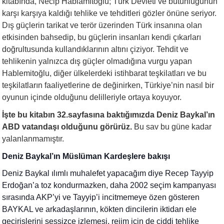
kitabında, Necip Hablamitoğlu; Türk Devleti ve bütünlüğünün
karşı karşıya kaldığı tehlike ve tehditleri gözler önüne seriyor.
Dış güçlerin tarikat ve terör üzerinden Türk insanına olan
etkisinden bahsedip, bu güçlerin insanları kendi çıkarları
doğrultusunda kullandıklarının altını çiziyor. Tehdit ve
tehlikenin yalnızca dış güçler olmadığına vurgu yapan
Hablemitoğlu, diğer ülkelerdeki istihbarat teşkilatları ve bu
teşkilatların faaliyetlerine de değinirken, Türkiye’nin nasıl bir
oyunun içinde olduğunu delilleriyle ortaya koyuyor.
İşte bu kitabın 32.sayfasına baktığımızda Deniz Baykal’ın
ABD vatandaşı olduğunu görürüz.
Bu sav bu güne kadar
yalanlanmamıştır.
Deniz Baykal’ın Müslüman Kardeşlere bakışı
Deniz Baykal ılımlı muhalefet yapacağım diye Recep Tayyip
Erdoğan’a toz kondurmazken, daha 2002 seçim kampanyası
sırasında AKP’yi ve Tayyip’i incitmemeye özen gösteren
BAYKAL ve arkadaşlarının, kökten dincilerin iktidarı ele
geçirişlerini sessizce izlemesi, rejim için de ciddi tehlike