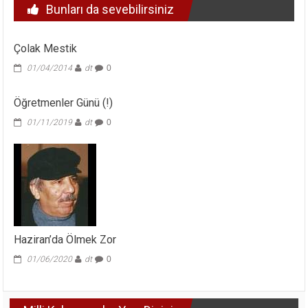
Bunları da sevebilirsiniz
Çolak Mestik
01/04/2014
dt
0
Öğretmenler Günü (!)
01/11/2019
dt
0
Haziran’da Ölmek Zor
01/06/2020
dt
0