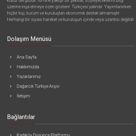
kültür dergisidir. İsmine yakışır bir şekilde, söyleyeceklerini bilgi
üzerine inşa etmeye özen gösterir. Türkçesi yalındır. Yayımlanırken
hiçbir kişi, kurum ve kuruluştan ekonomik destek almamıştır.
Herhangi bir siyasi hareket ve kuruluşun içinde veya uzantısı değildir
Dolaşım Menüsü
Ana Sayfa
Hakkımızda
Yazarlarımız
Dağarcık Türkiye Arşivi
İletişim
Bağlantılar
Kadıköy Düşünce Platformu