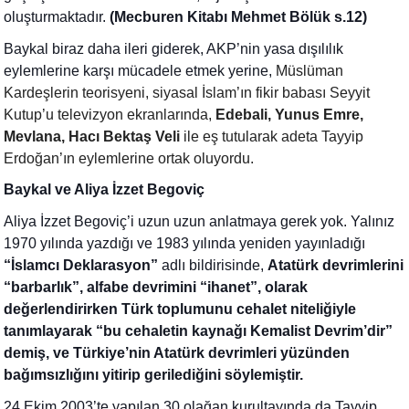
oluşturmaktadır.
(Mecburen Kitabı Mehmet Bölük s.12)
Baykal biraz daha ileri giderek, AKP’nin yasa dışılılık
eylemlerine karşı mücadele etmek yerine,
Müslüman
Kardeşlerin teorisyeni, siyasal İslam’ın fikir babası Seyyit
Kutup’u televizyon ekranlarında,
Edebali, Yunus Emre,
Mevlana, Hacı Bektaş Veli
ile eş tutularak adeta Tayyip
Erdoğan’ın eylemlerine ortak oluyordu.
Baykal ve Aliya İzzet Begoviç
Aliya İzzet Begoviç’i uzun uzun anlatmaya gerek yok. Yalınız
1970 yılında yazdığı ve 1983 yılında yeniden yayınladığı
“İslamcı Deklarasyon”
adlı bildirisinde,
Atatürk devrimlerini
“barbarlık”, alfabe devrimini “ihanet”, olarak
değerlendirirken Türk toplumunu cehalet niteliğiyle
tanımlayarak “bu cehaletin kaynağı Kemalist Devrim’dir”
demiş, ve Türkiye’nin Atatürk devrimleri yüzünden
bağımsızlığını yitirip gerilediğini söylemiştir.
24 Ekim 2003’te yapılan 30.olağan kurultayında da Tayyip