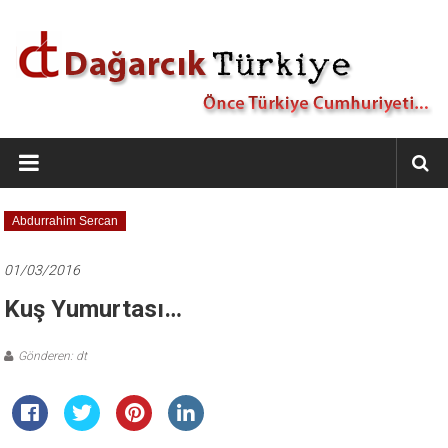
İçeriğe
geç
Dağarcık
Türkiye
Önce
Abdurrahim Sercan
Türkiye
Cumhuriyeti…
01/03/2016
Kuş Yumurtası…
Gönderen: dt