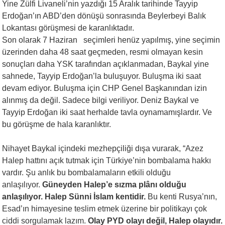
Yine Zülfi Livaneli’nin yazdığı 15 Aralık tarihinde Tayyip
Erdoğan’ın ABD’den dönüşü sonrasında Beylerbeyi Balık
Lokantası görüşmesi de karanlıktadır
.
Son olarak 7 Haziran
seçimleri henüz yapılmış, yine seçimin
üzerinden daha 48 saat geçmeden, resmi olmayan kesin
sonuçları daha YSK tarafından açıklanmadan, Baykal yine
sahnede, Tayyip Erdoğan’la buluşuyor. Buluşma iki saat
devam ediyor. Buluşma için CHP Genel Başkanından izin
alınmış da değil. Sadece bilgi veriliyor. Deniz Baykal ve
Tayyip Erdoğan iki saat herhalde tavla oynamamışlardır. Ve
bu görüşme de hala karanlıktır.
Nihayet Baykal içindeki mezhepçiliği dışa vurarak, “
Azez
Halep hattını açık tutmak için Türkiye’nin bombalama hakkı
vardır. Şu anlık bu bombalamaların etkili olduğu
anlaşılıyor.
Güneyden Halep’e sızma plânı olduğu
anlaşılıyor. Halep Sünni İslam kentidir.
Bu kenti Rusya’nın,
Esad’ın himayesine teslim etmek üzerine bir politikayı çok
ciddi sorgulamak lazım.
Olay PYD olayı değil, Halep olayıdır.