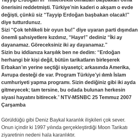
önerisini reddetmişti. Türkiye’nin kaderi o akşam o evde
değişti, çünkü siz “Tayyip Erdoğan başbakan olacak!”
diye tutturdunuz.
Sizi “Çok tehlikeli bir oyun bu!” diye uyaran parti dışından
önemli şahsiyetlere kızdınız, “Hayır!” dediniz “İki ay
dayanamaz. Göreceksiniz iki ay dayanamaz.”
Sizin bu iddianıza karşılık ben ne dedim: “Erdoğan
herhangi bir kişi değil, bütün tarikatların birleşerek
Erbakan’ın yerine seçtiği siyasetçi; arkasında Amerika,
Avrupa desteği de var. Program Türkiye’yi ılımlı İslam
cumhuriyeti yapma programı. Sizin dediğiniz gibi iki ayda
gitmeyecek; tam tersine, bu odada bulunan herkesin
siyasi hayatını bitirecek
.”
NTV-MSNBC 25 Temmuz 2007
Çarşamba
Görüldüğü gibi Deniz Baykal karanlık ilişkileri çok sever.
Onun içindir ki 1997 yılında gerçekleştirdiği Moon Tarikatı
ziyaretinin nedeni hala karanlıktır.