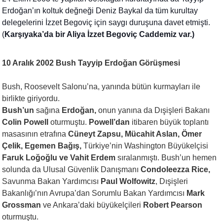
Erdoğan’ın koltuk değneği Deniz Baykal da tüm kurultay
delegelerini İzzet Begoviç için saygı duruşuna davet etmişti.
(
Karşıyaka’da bir Aliya İzzet Begoviç Caddemiz var.)
10 Aralık 2002 Bush Tayyip Erdoğan Görüşmesi
Bush, Roosevelt Salonu’na, yanında bütün kurmayları ile
birlikte giriyordu.
Bush’un
sağına
Erdoğan,
onun yanına da Dışişleri Bakanı
Colin Powell
oturmuştu.
Powell’dan
itibaren büyük toplantı
masasının etrafına
Cüneyt Zapsu, Mücahit Aslan, Ömer
Çelik, Egemen Bağış,
Türkiye’nin Washington Büyükelçisi
Faruk Loğoğlu ve Vahit Erdem
sıralanmıştı.
Bush’un hemen
solunda da Ulusal Güvenlik Danışmanı
Condoleezza Rice,
Savunma Bakan Yardımcısı
Paul Wolfowitz
, Dışişleri
Bakanlığı’nın Avrupa’dan Sorumlu Bakan Yardımcısı
Mark
Grossman
ve Ankara’daki büyükelçileri
Robert Pearson
oturmuştu.