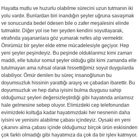
Hayatta mutlu ve huzurlu olabilme sürecini uzun tutmanın iki
yolu vardır. Bunlardan biri inandığın şeyler uğruna savaşmak
ve sonucunda bedel ödesen bile o zafer meşalesini elinde
tutmaktır. Diğer yol ise her şeyden kendini soyutlayarak,
etrafında yaşananlara göz yumarak nefes alıp vermektir.
Ömrümüz bir şeyler elde etme mücadelesiyle geçiyor. Hep
yeni şeyler peşindeyiz. Bu peşinde olduklarımız kimi zaman
maddi, elle tutulur somut şeyler olduğu gibi kimi zamanda elle
tutulmayan ama ruhsal olarak hissettiğimiz soyut duygularda
olabiliyor. Ömür denilen bu süreç insanoğlunun bu
doyumsuzluk hissinin yarattığı arayış ve çabadan ibarettir. Bu
doyumsuzluk ve hep daha iyisini bulma duygusu sahip
olduğumuz şeyleri değersizleştirdiği gibi hayatında anlamsız
hale gelmesine sebep oluyor. Elimizdeki cep telefonundan
evimizdeki koltuğa kadar hayatımızdaki her nesnenin daha
iyisini ve yenisini alabilme çabası içindeyiz. Oysaki en yeni
çıkanını alma çabası içinde olduğumuz birçok ürün eskisinden
çok farklı olmadığı gibi hayatımıza da çok da bir işlev katmıyor.