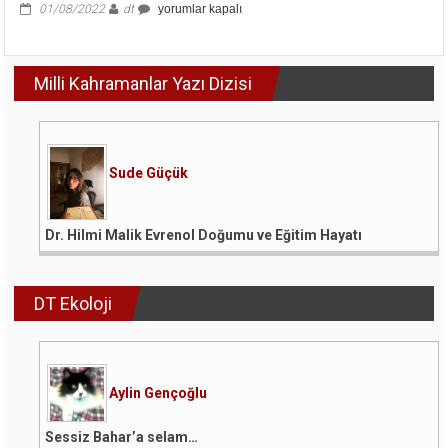
Toplumdaki
01/08/2022
dt
yorumlar kapalı
Lümpenleşme
ve
Sağlıktaki
Milli Kahramanlar Yazı Dizisi
Dönüşüm
için
Sude Güçük
Dr. Hilmi Malik Evrenol Doğumu ve Eğitim Hayatı
DT Ekoloji
Aylin Gençoğlu
Sessiz Bahar’a selam…