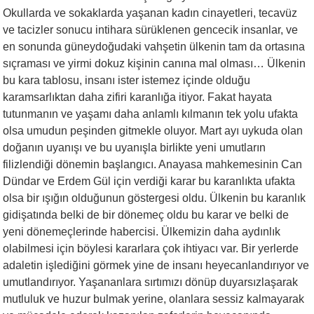
Okullarda ve sokaklarda yaşanan kadın cinayetleri, tecavüz
ve tacizler sonucu intihara sürüklenen gencecik insanlar, ve
en sonunda güneydoğudaki vahşetin ülkenin tam da ortasına
sıçraması ve yirmi dokuz kişinin canına mal olması… Ülkenin
bu kara tablosu, insanı ister istemez içinde olduğu
karamsarlıktan daha zifiri karanlığa itiyor. Fakat hayata
tutunmanın ve yaşamı daha anlamlı kılmanın tek yolu ufakta
olsa umudun peşinden gitmekle oluyor. Mart ayı uykuda olan
doğanın uyanışı ve bu uyanışla birlikte yeni umutların
filizlendiği dönemin başlangıcı. Anayasa mahkemesinin Can
Dündar ve Erdem Gül için verdiği karar bu karanlıkta ufakta
olsa bir ışığın olduğunun göstergesi oldu. Ülkenin bu karanlık
gidişatında belki de bir dönemeç oldu bu karar ve belki de
yeni dönemeçlerinde habercisi. Ülkemizin daha aydınlık
olabilmesi için böylesi kararlara çok ihtiyacı var. Bir yerlerde
adaletin işlediğini görmek yine de insanı heyecanlandırıyor ve
umutlandırıyor. Yaşananlara sırtımızı dönüp duyarsızlaşarak
mutluluk ve huzur bulmak yerine, olanlara sessiz kalmayarak