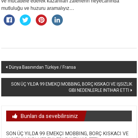
ve mücadele ederek kazanılan zaferlerin heyecanında
mutluluğu ve huzuru aramalıyız…
Yazı
Dünya Basınından Türkiye / Fransa
dolaşımı
SON ÜÇ YILDA 99 EMEKÇI MOBBING, BORÇ KISKACI VE IŞSIZLIK
GIBI NEDENLERLE INTIHAR ETTI
Bunları da sevebilirsiniz
SON ÜÇ YILDA 99 EMEKÇI MOBBING, BORÇ KISKACI VE