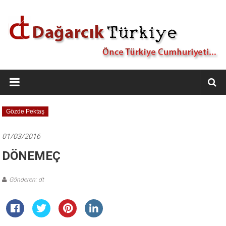
İçeriğe
geç
Dağarcık
Türkiye
Önce
Gözde Pektaş
Türkiye
Cumhuriyeti…
01/03/2016
DÖNEMEÇ
Gönderen: dt