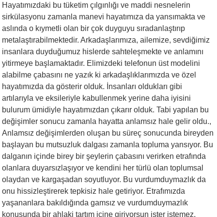
Hayatımızdaki bu tüketim çılgınlığı ve maddi nesnelerin
sirkülasyonu zamanla manevi hayatımıza da yansımakta ve
aslında o kıymetli olan bir çok duyguyu sıradanlaştırıp
metalaştırabilmektedir. Arkadaşlarımıza, ailemize, sevdiğimiz
insanlara duyduğumuz hislerde sahteleşmekte ve anlamını
yitirmeye başlamaktadır. Elimizdeki telefonun üst modelini
alabilme çabasını ne yazık ki arkadaşlıklarımızda ve özel
hayatımızda da gösterir olduk. İnsanları oldukları gibi
artılarıyla ve eksileriyle kabullenmek yerine daha iyisini
bulurum ümidiyle hayatımızdan çıkarır olduk. Tabi yapılan bu
değişimler sonucu zamanla hayatta anlamsız hale gelir oldu.,
Anlamsız değişimlerden oluşan bu süreç sonucunda bireyden
başlayan bu mutsuzluk dalgası zamanla topluma yansıyor. Bu
dalganın içinde birey bir şeylerin çabasını verirken etrafında
olanlara duyarsızlaşıyor ve kendini her türlü olan toplumsal
olaydan ve kargaşadan soyutluyor. Bu vurdumduymazlık da
onu hissizleştirerek tepkisiz hale getiriyor. Etrafımızda
yaşananlara bakıldığında gamsız ve vurdumduymazlık
konusunda bir ahlaki tartım içine giriyorsun ister istemez.