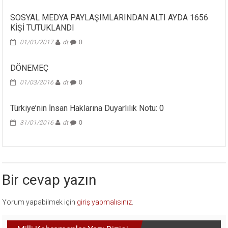
SOSYAL MEDYA PAYLAŞIMLARINDAN ALTI AYDA 1656
KİŞİ TUTUKLANDI
01/01/2017
dt
0
DÖNEMEÇ
01/03/2016
dt
0
Türkiye’nin İnsan Haklarına Duyarlılık Notu: 0
31/01/2016
dt
0
Bir cevap yazın
Yorum yapabilmek için
giriş yapmalısınız
.