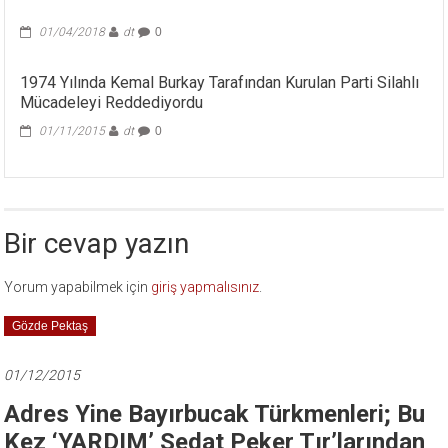
01/04/2018
dt
0
1974 Yılında Kemal Burkay Tarafından Kurulan Parti Silahlı
Mücadeleyi Reddediyordu
01/11/2015
dt
0
Bir cevap yazın
Yorum yapabilmek için
giriş yapmalısınız
.
Gözde Pektaş
01/12/2015
Adres Yine Bayırbucak Türkmenleri; Bu
Kez ‘YARDIM’ Sedat Peker Tır’larından