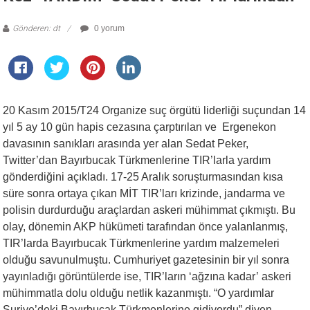
Gönderen: dt
0 yorum
20 Kasım 2015/T24 Organize suç örgütü liderliği suçundan 14
yıl 5 ay 10 gün hapis cezasına çarptırılan ve Ergenekon
davasının sanıkları arasında yer alan Sedat Peker,
Twitter’dan Bayırbucak Türkmenlerine TIR’larla yardım
gönderdiğini açıkladı. 17-25 Aralık soruşturmasından kısa
süre sonra ortaya çıkan MİT TIR’ları krizinde, jandarma ve
polisin durdurduğu araçlardan askeri mühimmat çıkmıştı. Bu
olay, dönemin AKP hükümeti tarafından önce yalanlanmış,
TIR’larda Bayırbucak Türkmenlerine yardım malzemeleri
olduğu savunulmuştu. Cumhuriyet gazetesinin bir yıl sonra
yayınladığı görüntülerde ise, TIR’ların ‘ağzına kadar’ askeri
mühimmatla dolu olduğu netlik kazanmıştı. “O yardımlar
Suriye’deki Bayırbucak Türkmenlerine gidiyordu” diyen