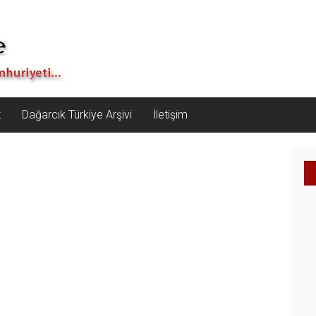
z
Dağarcık Türkiye Arşivi
İletişim