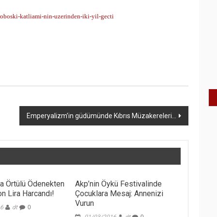
boski-katliami-nin-uzerinden-iki-yil-gecti
Emperyalizm’in güdümünde Kıbrıs Müzakereleri…
a Örtülü Ödenekten
Akp’nin Öykü Festivalinde
n Lira Harcandı!
Çocuklara Mesaj: Annenizi
Vurun
16
dt
0