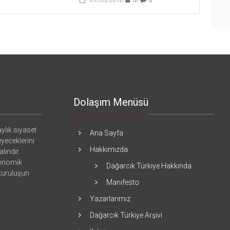
01/03/2016
dt
0
Dolaşım Menüsü
ylık siyaset
Ana Sayfa
eyeceklerini
Hakkımızda
lındır.
konomik
Dağarcık Türkiye Hakkında
 kuruluşun
Manifesto
Yazarlarımız
Dağarcık Türkiye Arşivi