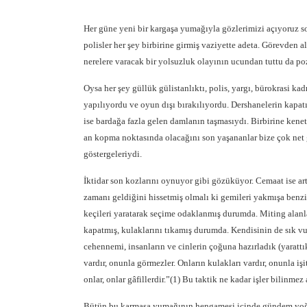
Her güne yeni bir kargaşa yumağıyla gözlerimizi açıyoruz so
polisler her şey birbirine girmiş vaziyette adeta. Görevden 
nerelere varacak bir yolsuzluk olayının ucundan tuttu da poz
Oysa her şey güllük gülistanlıktı, polis, yargı, bürokrasi ka
yapılıyordu ve oyun dışı bırakılıyordu. Dershanelerin kapat
ise bardağa fazla gelen damlanın taşmasıydı. Birbirine kene
an kopma noktasında olacağını son yaşananlar bize çok net g
göstergeleriydi.
İktidar son kozlarını oynuyor gibi gözüküyor. Cemaat ise 
zamanı geldiğini hissetmiş olmalı ki gemileri yakmışa benz
keçileri yaratarak seçime odaklanmış durumda. Miting alanla
kapatmış, kulaklarını tıkamış durumda. Kendisinin de sık vurg
cehennemi, insanların ve cinlerin çoğuna hazırladık (yarattık)
vardır, onunla görmezler. Onların kulakları vardır, onunla işi
onlar, onlar gâfillerdir.”(1) Bu taktik ne kadar işler bilinme
Bütün bu karmaşa yumağının hengamesi içinde gündem yoğunl