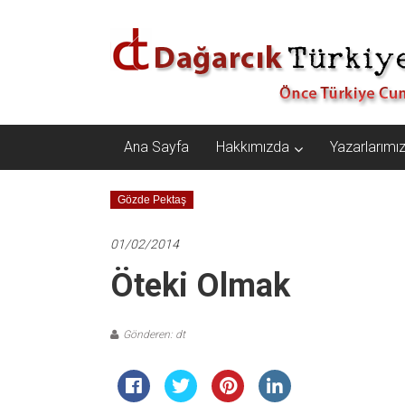
İçeriğe
Dağarcık
geç
Türkiye
Önce
Türkiye
Cumhuriyeti…
Ana Sayfa
Hakkımızda
Yazarlarımı
Gözde Pektaş
01/02/2014
Öteki Olmak
Gönderen: dt