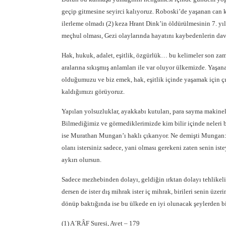
geçip gitmesine seyirci kalıyoruz. Roboski’de yaşanan can k
ilerleme olmadı (2) keza Hrant Dink’in öldürülmesinin 7. yılı
meçhul olması, Gezi olaylarında hayatını kaybedenlerin d
Hak, hukuk, adalet, eşitlik, özgürlük… bu kelimeler son zama
aralarına sıkışmış anlamları ile var oluyor ülkemizde. Yaşana
olduğumuzu ve biz emek, hak, eşitlik içinde yaşamak için ç
kaldığımızı görüyoruz.
Yapılan yolsuzluklar, ayakkabı kutuları, para sayma makinele
Bilmediğimiz ve görmediklerimizde kim bilir içinde neleri 
ise Murathan Mungan’ı haklı çıkarıyor. Ne demişti Mungan: ”
olanı istersiniz sadece, yani olması gerekeni zaten senin is
aykırı olursun.
Sadece mezhebinden dolayı, geldiğin ırktan dolayı tehlikeli o
dersen de ister dış mihrak ister iç mihrak, birileri senin üz
dönüp baktığında ise bu ülkede en iyi olunacak şeylerden b
(1) A´RÂF Suresi, Ayet – 179