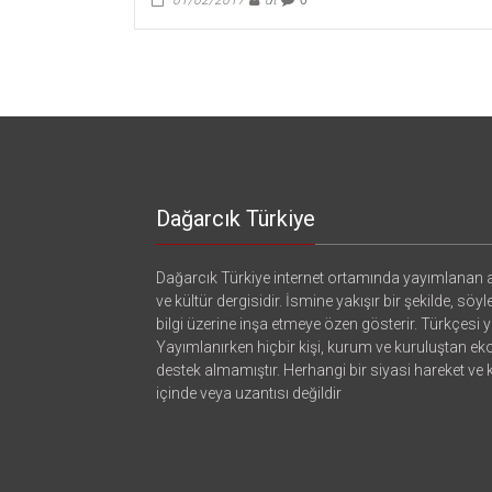
01/02/2017
dt
0
Dağarcık Türkiye
Dağarcık Türkiye internet ortamında yayımlanan a
ve kültür dergisidir. İsmine yakışır bir şekilde, söyl
bilgi üzerine inşa etmeye özen gösterir. Türkçesi ya
Yayımlanırken hiçbir kişi, kurum ve kuruluştan e
destek almamıştır. Herhangi bir siyasi hareket ve
içinde veya uzantısı değildir