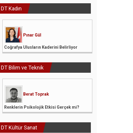
DT Kadın
Pınar Gül
Coğrafya Ulusların Kaderini Belirliyor
DT Bilim ve Teknik
Berat Toprak
Renklerin Psikolojik Etkisi Gerçek mi?
DT Kültür Sanat