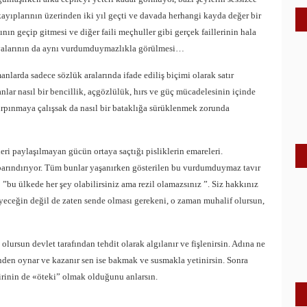
ayıplarının üzerinden iki yıl geçti ve davada herhangi kayda değer bir
nın geçip gitmesi ve diğer faili meçhuller gibi gerçek faillerinin hala
avalarının da aynı vurdumduymazlıkla görülmesi…
nlarda sadece sözlük aralarında ifade ediliş biçimi olarak satır
nlar nasıl bir bencillik, açgözlülük, hırs ve güç mücadelesinin içinde
ırpınmaya çalışsak da nasıl bir bataklığa sürüklenmek zorunda
ri paylaşılmayan gücün ortaya saçtığı pisliklerin emareleri.
barındırıyor. Tüm bunlar yaşanırken gösterilen bu vurdumduymaz tavır
bu ülkede her şey olabilirsiniz ama rezil olamazsınız ”. Siz hakkınız
teyeceğin değil de zaten sende olması gerekeni, o zaman muhalif olursun,
lursun devlet tarafından tehdit olarak algılanır ve fişlenirsin. Adına ne
erinden oynar ve kazanır sen ise bakmak ve susmakla yetinirsin. Sonra
irinin de «öteki” olmak olduğunu anlarsın.