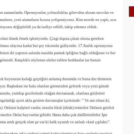
n zamanlarda. Operasyonlar, yolsuzluklar, görevden alınan savcılar ve
almaların, yeni atamaların hızına yetişemiyoruz. Kim nerede ne yaptı, ucu
isyonu değiştirildi ya da tasfiye edildi, takip edemez olduk.
droları ilmek ilmek işleniyordu. Çizgi dışına çıkan olursa gereken
ılması olayına kadar her şey tıkırında gidiyordu. 17 Aralık operasyonu
tlenen iki yapının aslında nasılda pamuk ipliğine bağlı olduğunu ve her
österdi. Karşılıklı söylenen sözler edilen beddualar ise bunun
artık boynuzun kulağı geçtiğini anlamış durumda ve buna dur demenin
iyor. Başbakan ise hala olanları görmezden gelerek veya yeni günah
rında, yurtdışı gezilerinde olağan davranarak, olanlara gözlerini
uladığı ayeti akla getiren davranışlar içerisinde: ” Ve ant olsun ki;
. Onların kalpleri vardır, onunla fıkıh (idrak) etmezler. Onların gözleri
tmezler. Onlar hayvanlar gibidir. Hatta daha çok dalâlettedirler. İşte
z ama artık gerçek olan şu var ki halk uyandı ve anladı «kral çıplaktı”.
aşırken arka cepheyi yeteri kadar görmüyor, bazı şeylerin sessizce