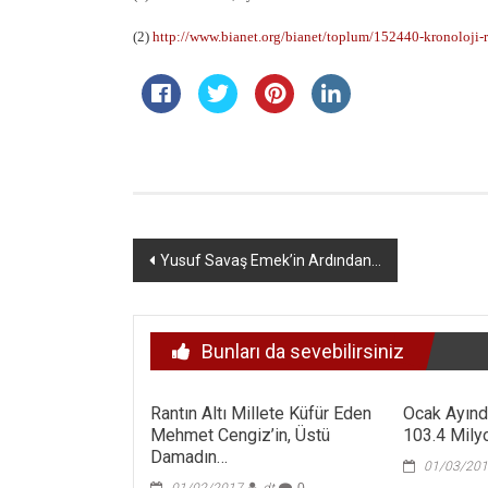
(2)
http://www.bianet.org/bianet/toplum/152440-kronoloji-ro
Yazı
Yusuf Savaş Emek’in Ardından…
dolaşımı
Bunları da sevebilirsiniz
Rantın Altı Millete Küfür Eden
Ocak Ayınd
Mehmet Cengiz’in, Üstü
103.4 Milyo
Damadın…
01/03/20