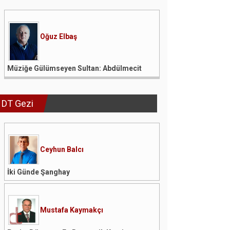
Oğuz Elbaş
Müziğe Gülümseyen Sultan: Abdülmecit
DT Gezi
Ceyhun Balcı
İki Günde Şanghay
Mustafa Kaymakçı