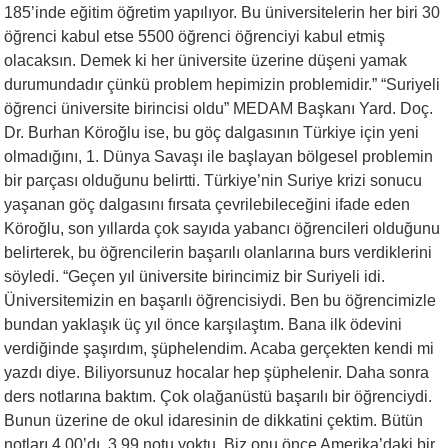
185’inde eğitim öğretim yapılıyor. Bu üniversitelerin her biri 30
öğrenci kabul etse 5500 öğrenci öğrenciyi kabul etmiş
olacaksın. Demek ki her üniversite üzerine düşeni yamak
durumundadır çünkü problem hepimizin problemidir.” “Suriyeli
öğrenci üniversite birincisi oldu” MEDAM Başkanı Yard. Doç.
Dr. Burhan Köroğlu ise, bu göç dalgasının Türkiye için yeni
olmadığını, 1. Dünya Savaşı ile başlayan bölgesel problemin
bir parçası olduğunu belirtti. Türkiye’nin Suriye krizi sonucu
yaşanan göç dalgasını fırsata çevrilebileceğini ifade eden
Köroğlu, son yıllarda çok sayıda yabancı öğrencileri olduğunu
belirterek, bu öğrencilerin başarılı olanlarına burs verdiklerini
söyledi. “Geçen yıl üniversite birincimiz bir Suriyeli idi.
Üniversitemizin en başarılı öğrencisiydi. Ben bu öğrencimizle
bundan yaklaşık üç yıl önce karşılaştım. Bana ilk ödevini
verdiğinde şaşırdım, şüphelendim. Acaba gerçekten kendi mi
yazdı diye. Biliyorsunuz hocalar hep şüphelenir. Daha sonra
ders notlarına baktım. Çok olağanüstü başarılı bir öğrenciydi.
Bunun üzerine de okul idaresinin de dikkatini çektim. Bütün
notları 4.00’dı. 3.99 notu yoktu. Biz onu önce Amerika’daki bir