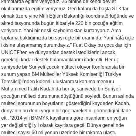
kamplarda eğitim veriyoruz. 26 binine de kendi devlet
okullarımızda eğitim veriyoruz. Geri kalanı da başta STK’lar
olmak üzere yine Milli Eğitim Bakanlığı koordinatörlüğünde ve
akreditasyonunda bugün itibariyle 220 bin çocuğa eğitim
veriyoruz. Yani bir nesli kaybolmaktan kurtarıyoruz. Ama
toplama baktığımızda bu sayı üçte bir oranında. Yani hâlâ üçte
ikisine ulaşamamış durumdayız.” Fuat Oktay bu çocuklar için
UNICEF’ten ve dünyandan destek istediklerini ancak
gerektiği kadar destek bulamadıklarını ifade etti. Her üç
saniyede bir Suriyeli çocuk mülteci oluyor Konferansta bir
sunum yapan BM Mülteciler Yüksek Komiserliği Türkiye
Temsilciği’nden kıdemli uluslararası koruma memuru
Muhammed Fatih Kadah da her üç saniyede bir Suriyeli
çocuğun mülteci durumuna düştüğünü söyledi. Bunun aslında
mülteci sorununun boyutlarını gösterdiğini kaydeden Kadah,
dünyanın bu denli yoğun bir göç hareketini görmediğini ifade
etti. “2014 yılı BMMYK kayıtlarına göre insanların en yoğun
yer değiştirdiği yıl olarak kayıtlara geçti. Dünya genelinde
mülteci sayısı 60 milyonun üzerinde bir rakama ulaştı.