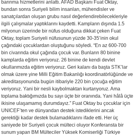
barınma hizmetlerini anlattı. AFAD Başkanı Fuat Oktay,
bundan sonra Suriyeli bilim insanları, mühendisler ve
sanatçılardan oluşan grubu nasıl değerlendirebilecekleriyle
ilgili çalışmalar yaptıklarını kaydetti. Kampların dışında 1.5
milyonun üzerinde bir nüfus olduğuna dikkat çeken Fuat
Oktay, toplam Suriyeli nüfusunun yüzde 30-35’inin okul
çağındaki çocuklardan oluştuğunu söyledi. “En az 600-700
bin civarında okul çağında çocuk var. Bunların 80 binine
kamplarda eğitim veriyoruz. 26 binine de kendi devlet
okullarımızda eğitim veriyoruz. Geri kalanı da başta STK’lar
olmak üzere yine Milli Eğitim Bakanlığı koordinatörlüğünde ve
akreditasyonunda bugün itibariyle 220 bin çocuğa eğitim
veriyoruz. Yani bir nesli kaybolmaktan kurtarıyoruz. Ama
toplama baktığımızda bu sayı üçte bir oranında. Yani hâlâ üçte
ikisine ulaşamamış durumdayız.” Fuat Oktay bu çocuklar için
UNICEF’ten ve dünyandan destek istediklerini ancak
gerektiği kadar destek bulamadıklarını ifade etti. Her üç
saniyede bir Suriyeli çocuk mülteci oluyor Konferansta bir
sunum yapan BM Mülteciler Yüksek Komiserliği Türkiye