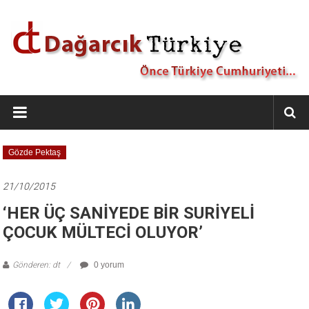
İçeriğe
geç
Dağarcık
Türkiye
Önce
Gözde Pektaş
Türkiye
Cumhuriyeti…
21/10/2015
‘HER ÜÇ SANİYEDE BİR SURİYELİ
ÇOCUK MÜLTECİ OLUYOR’
Gönderen: dt
0 yorum