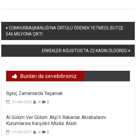
Yazı
CUMHURBAŞKANLIĞI’NA ÖRTÜLÜ ÖDENEK YETMEDİ, BÜTÇE
546 MİLYONA ÇIKTI
dolaşımı
ERKEKLER AĞUSTOS’TA 22 KADIN ÖLDÜRDÜ
Bunları da sevebilirsiniz
İlginç Zamanlarda Yaşamak
01/04/2020
dt
0
Al Gülüm Ver Gülüm: Akp’li Bakanlar Akrabalarını
Kurumlarına Karşılıklı Müdür Atadı
01/04/2017
dt
0