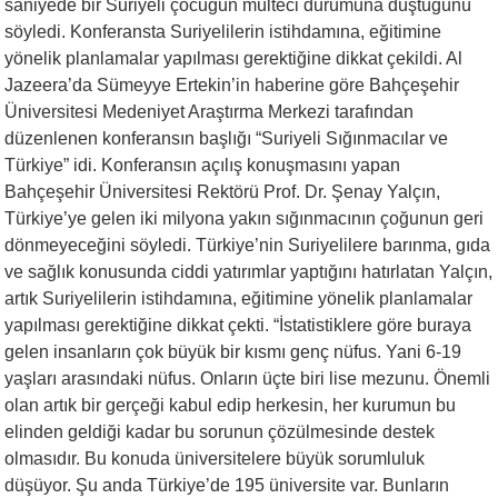
saniyede bir Suriyeli çocuğun mülteci durumuna düştüğünü
söyledi. Konferansta Suriyelilerin istihdamına, eğitimine
yönelik planlamalar yapılması gerektiğine dikkat çekildi. Al
Jazeera’da Sümeyye Ertekin’in haberine göre Bahçeşehir
Üniversitesi Medeniyet Araştırma Merkezi tarafından
düzenlenen konferansın başlığı “Suriyeli Sığınmacılar ve
Türkiye” idi. Konferansın açılış konuşmasını yapan
Bahçeşehir Üniversitesi Rektörü Prof. Dr. Şenay Yalçın,
Türkiye’ye gelen iki milyona yakın sığınmacının çoğunun geri
dönmeyeceğini söyledi. Türkiye’nin Suriyelilere barınma, gıda
ve sağlık konusunda ciddi yatırımlar yaptığını hatırlatan Yalçın,
artık Suriyelilerin istihdamına, eğitimine yönelik planlamalar
yapılması gerektiğine dikkat çekti. “İstatistiklere göre buraya
gelen insanların çok büyük bir kısmı genç nüfus. Yani 6-19
yaşları arasındaki nüfus. Onların üçte biri lise mezunu. Önemli
olan artık bir gerçeği kabul edip herkesin, her kurumun bu
elinden geldiği kadar bu sorunun çözülmesinde destek
olmasıdır. Bu konuda üniversitelere büyük sorumluluk
düşüyor. Şu anda Türkiye’de 195 üniversite var. Bunların