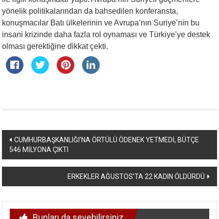
yönelik politikalarından da bahsedilen konferansta,
konuşmacılar Batı ülkelerinin ve Avrupa’nın Suriye’nin bu
insani krizinde daha fazla rol oynaması ve Türkiye’ye destek
olması gerektiğine dikkat çekti.
Yazı
CUMHURBAŞKANLIĞI’NA ÖRTÜLÜ ÖDENEK YETMEDİ, BÜTÇE
546 MİLYONA ÇIKTI
dolaşımı
ERKEKLER AĞUSTOS’TA 22 KADIN ÖLDÜRDÜ
Bunları da sevebilirsiniz