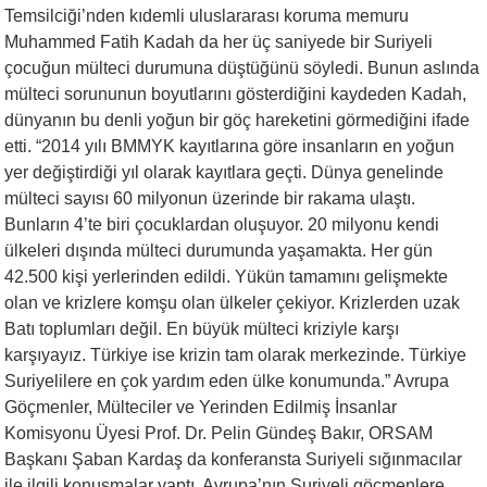
Temsilciği’nden kıdemli uluslararası koruma memuru
Muhammed Fatih Kadah da her üç saniyede bir Suriyeli
çocuğun mülteci durumuna düştüğünü söyledi. Bunun aslında
mülteci sorununun boyutlarını gösterdiğini kaydeden Kadah,
dünyanın bu denli yoğun bir göç hareketini görmediğini ifade
etti. “2014 yılı BMMYK kayıtlarına göre insanların en yoğun
yer değiştirdiği yıl olarak kayıtlara geçti. Dünya genelinde
mülteci sayısı 60 milyonun üzerinde bir rakama ulaştı.
Bunların 4’te biri çocuklardan oluşuyor. 20 milyonu kendi
ülkeleri dışında mülteci durumunda yaşamakta. Her gün
42.500 kişi yerlerinden edildi. Yükün tamamını gelişmekte
olan ve krizlere komşu olan ülkeler çekiyor. Krizlerden uzak
Batı toplumları değil. En büyük mülteci kriziyle karşı
karşıyayız. Türkiye ise krizin tam olarak merkezinde. Türkiye
Suriyelilere en çok yardım eden ülke konumunda.” Avrupa
Göçmenler, Mülteciler ve Yerinden Edilmiş İnsanlar
Komisyonu Üyesi Prof. Dr. Pelin Gündeş Bakır, ORSAM
Başkanı Şaban Kardaş da konferansta Suriyeli sığınmacılar
ile ilgili konuşmalar yaptı. Avrupa’nın Suriyeli göçmenlere