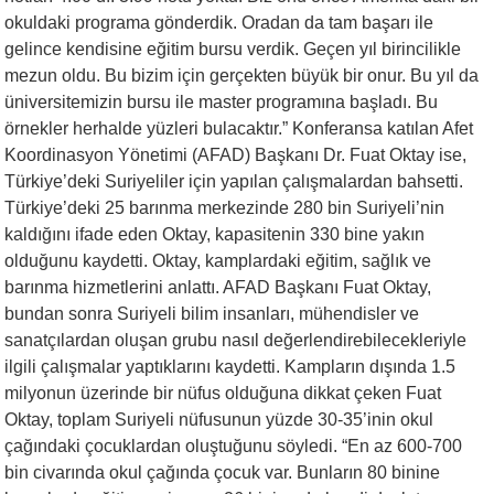
okuldaki programa gönderdik. Oradan da tam başarı ile
gelince kendisine eğitim bursu verdik. Geçen yıl birincilikle
mezun oldu. Bu bizim için gerçekten büyük bir onur. Bu yıl da
üniversitemizin bursu ile master programına başladı. Bu
örnekler herhalde yüzleri bulacaktır.” Konferansa katılan Afet
Koordinasyon Yönetimi (AFAD) Başkanı Dr. Fuat Oktay ise,
Türkiye’deki Suriyeliler için yapılan çalışmalardan bahsetti.
Türkiye’deki 25 barınma merkezinde 280 bin Suriyeli’nin
kaldığını ifade eden Oktay, kapasitenin 330 bine yakın
olduğunu kaydetti. Oktay, kamplardaki eğitim, sağlık ve
barınma hizmetlerini anlattı. AFAD Başkanı Fuat Oktay,
bundan sonra Suriyeli bilim insanları, mühendisler ve
sanatçılardan oluşan grubu nasıl değerlendirebilecekleriyle
ilgili çalışmalar yaptıklarını kaydetti. Kampların dışında 1.5
milyonun üzerinde bir nüfus olduğuna dikkat çeken Fuat
Oktay, toplam Suriyeli nüfusunun yüzde 30-35’inin okul
çağındaki çocuklardan oluştuğunu söyledi. “En az 600-700
bin civarında okul çağında çocuk var. Bunların 80 binine