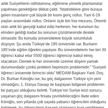
artık Suriyelilerin istihdamına, eğitimine yönelik planlamalar
yapılması gerektiğine dikkat çekti. “İstatistiklere göre buraya
gelen insanların çok büyük bir kısmı genç nüfus. Yani 6-19
yaşları arasındaki nüfus. Onların üçte biri lise mezunu. Önemli
olan artık bir gerçeği kabul edip herkesin, her kurumun bu
elinden geldiği kadar bu sorunun çözülmesinde destek
olmasıdır. Bu konuda üniversitelere büyük sorumluluk
düşüyor. Şu anda Türkiye’de 195 üniversite var. Bunların
185’inde eğitim öğretim yapılıyor. Bu üniversitelerin her biri 30
öğrenci kabul etse 5500 öğrenci öğrenciyi kabul etmiş
olacaksın. Demek ki her üniversite üzerine düşeni yamak
durumundadır çünkü problem hepimizin problemidir.” “Suriyeli
öğrenci üniversite birincisi oldu” MEDAM Başkanı Yard. Doç.
Dr. Burhan Köroğlu ise, bu göç dalgasının Türkiye için yeni
olmadığını, 1. Dünya Savaşı ile başlayan bölgesel problemin
bir parçası olduğunu belirtti. Türkiye’nin Suriye krizi sonucu
yaşanan göç dalgasını fırsata çevrilebileceğini ifade eden
Köroğlu, son yıllarda çok sayıda yabancı öğrencileri olduğunu
belirterek, bu öğrencilerin başarılı olanlarına burs verdiklerini