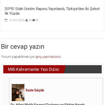
SIPRI Silah Üretim Raporu Yayınlandı, Türkiye’den İki Şirket
İlk Yüzde
01/01/2016
dt
0
Bir cevap yazın
Yorum yapabilmek için
giriş yapmalısınız
.
Milli Kahramanlar Yazı Dizisi
Sude Güçük
Dr. Hilmi Malik Evrenol Doğumu ve Eğitim Hayatı