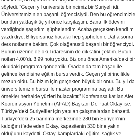
söyledi. “Geçen yıl üniversite birincimiz bir Suriyeli idi.
Üniversitemizin en başarılı öğrencisiydi. Ben bu öğrencimizle
bundan yaklaşık üç yıl önce karşılaştım. Bana ilk ödevini
verdiğinde şaşırdım, şüphelendim. Acaba gerçekten kendi mi
yazdı diye. Biliyorsunuz hocalar hep şüphelenir. Daha sonra
ders notlarına baktım. Çok olağanüstü başarılı bir öğrenciydi.
Bunun üzerine de okul idaresinin de dikkatini çektim. Bütün
notları 4.00’dı. 3.99 notu yoktu. Biz onu önce Amerika’daki bir
okuldaki programa gönderdik. Oradan da tam başarı ile
gelince kendisine eğitim bursu verdik. Geçen yıl birincilikle
mezun oldu. Bu bizim için gerçekten büyük bir onur. Bu yıl da
üniversitemizin bursu ile master programına başladı. Bu
örnekler herhalde yüzleri bulacaktır.” Konferansa katılan Afet
Koordinasyon Yönetimi (AFAD) Başkanı Dr. Fuat Oktay ise,
Türkiye’deki Suriyeliler için yapılan çalışmalardan bahsetti.
Türkiye’deki 25 barınma merkezinde 280 bin Suriyeli’nin
kaldığını ifade eden Oktay, kapasitenin 330 bine yakın
olduğunu kaydetti. Oktay, kamplardaki eğitim, sağlık ve